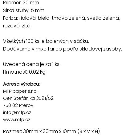
Priemer: 30 mm
Šírka stuhy: 5 mm
Farba: fialová, biela, tmavo zelená, svetlo zelená,
ružová, žltá
Všetkých 100 ks je balených v sáčku.
Dodávame v mixe farieb podľa skladovej zásoby.
Uvedená cena je za 1 ks.
Hmotnosť: 0.02 kg
Adresa výrobcu:
MFP paper s.r.o.
Gen.Štefánika 3581/52
750 02 Přerov
info@mfp.cz
www.mfp.cz
Rozmer: 30mm x 30mm x 10mm (Š x V x H)