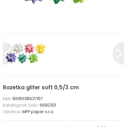
Rozetka gliter soft 0,5/3 cm
EAN:
8595138537167
Katalógové čislo:
5660301
Výrobca:
MFP paper s.r.o.