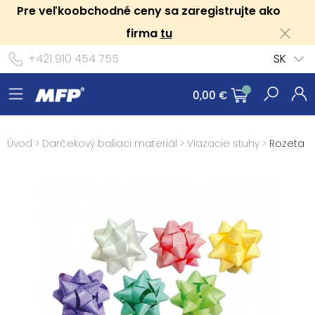
Pre veľkoobchodné ceny sa zaregistrujte ako
firma
tu
+421 910 454 755
SK
0,00 €
Úvod
>
Darčekový baliaci materiál
>
Viazacie stuhy
>
Rozeta