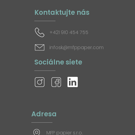
Kontaktujte nás
+421 910 454 755
infosk@mfppaper.com
Sociálne siete
Adresa
MFP papier s.r.o.