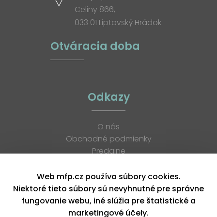
Celiny 866,
033 01 Liptovský Hrádok
Otváracia doba
Odkazy
O nás
Obchodné podmienky
Predajne
Katalógy
K stiahnutiu
Web mfp.cz používa súbory cookies.
Blog
Niektoré tieto súbory sú nevyhnutné pre správne
Kontakt
fungovanie webu, iné slúžia pre štatistické a
Kariéra
marketingové účely.