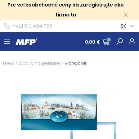
Pre veľkoobchodné ceny sa zaregistrujte ako
firma
tu
+421 910 454 755
SK
0,00 €
Úvod
>
Obálky na peniaze
>
Vianočné