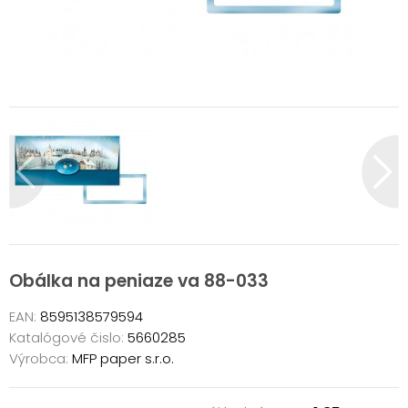
Obálka na peniaze va 88-033
EAN:
8595138579594
Katalógové čislo:
5660285
Výrobca:
MFP paper s.r.o.