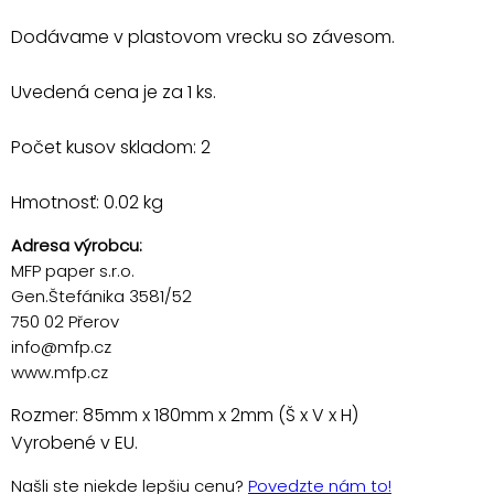
Dodávame v plastovom vrecku so závesom.
Uvedená cena je za 1 ks.
Počet kusov skladom: 2
Hmotnosť: 0.02 kg
Adresa výrobcu:
MFP paper s.r.o.
Gen.Štefánika 3581/52
750 02 Přerov
info@mfp.cz
www.mfp.cz
Rozmer: 85mm x 180mm x 2mm (Š x V x H)
Vyrobené v EU.
Našli ste niekde lepšiu cenu?
Povedzte nám to!