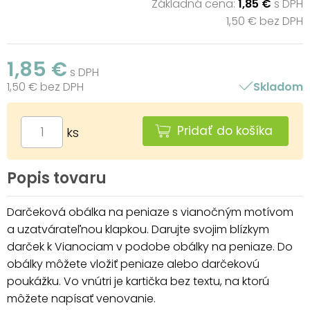
Základná cena:
1,85 €
s DPH
1,50 € bez DPH
1,85 €
s DPH
1,50 € bez DPH
Skladom
Pridať do košíka
ks
Popis tovaru
Darčeková obálka na peniaze s vianočným motívom
a uzatvárateľnou klapkou. Darujte svojim blízkym
darček k Vianociam v podobe obálky na peniaze. Do
obálky môžete vložiť peniaze alebo darčekovú
poukážku. Vo vnútri je kartička bez textu, na ktorú
môžete napísať venovanie.