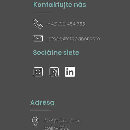
Kontaktujte nás
+421 910 454 755
infosk@mfppaper.com
Sociálne siete
Adresa
MFP papier s.r.o.
Celiny 866,