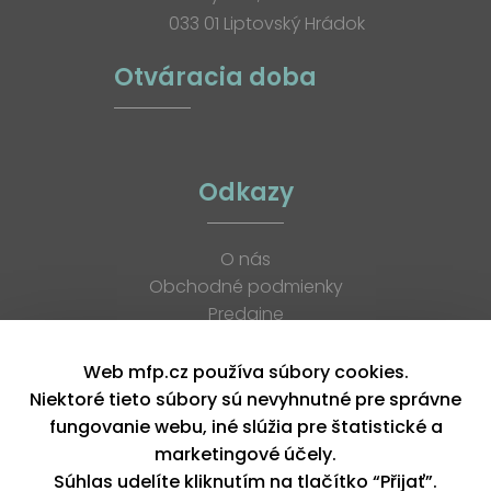
033 01 Liptovský Hrádok
Otváracia doba
Odkazy
O nás
Obchodné podmienky
Predajne
Katalógy
K stiahnutiu
Web mfp.cz používa súbory cookies.
Blog
Niektoré tieto súbory sú nevyhnutné pre správne
Kontakt
fungovanie webu, iné slúžia pre štatistické a
Kariéra
marketingové účely.
XML feed
Súhlas udelíte kliknutím na tlačítko “Přijať”.