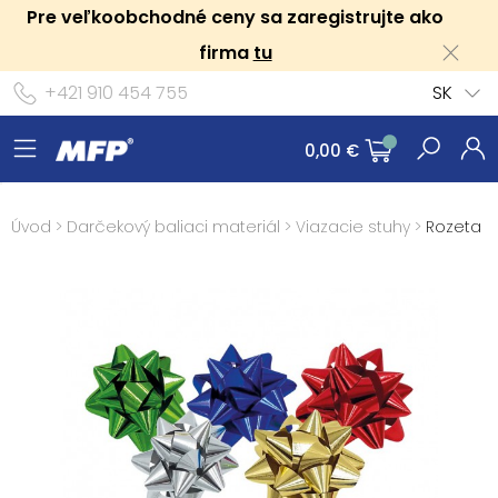
Pre veľkoobchodné ceny sa zaregistrujte ako
firma
tu
+421 910 454 755
SK
0,00 €
Úvod
>
Darčekový baliaci materiál
>
Viazacie stuhy
>
Rozeta