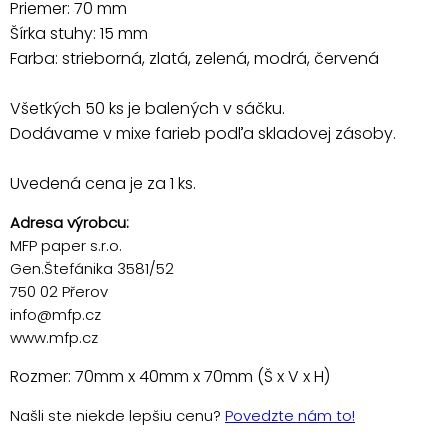
Priemer: 70 mm
Šírka stuhy: 15 mm
Farba: strieborná, zlatá, zelená, modrá, červená
Všetkých 50 ks je balených v sáčku.
Dodávame v mixe farieb podľa skladovej zásoby.
Uvedená cena je za 1 ks.
Adresa výrobcu:
MFP paper s.r.o.
Gen.Štefánika 3581/52
750 02 Přerov
info@mfp.cz
www.mfp.cz
Rozmer: 70mm x 40mm x 70mm (Š x V x H)
Našli ste niekde lepšiu cenu?
Povedzte nám to!