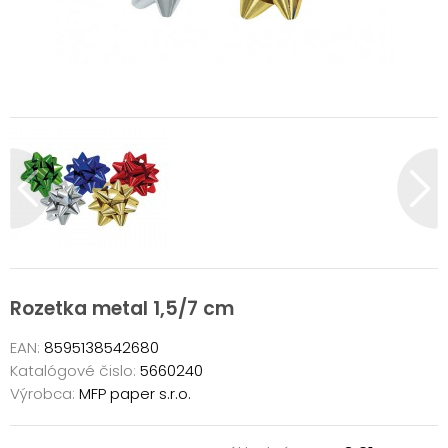
Rozetka metal 1,5/7 cm
EAN:
8595138542680
Katalógové čislo:
5660240
Výrobca:
MFP paper s.r.o.