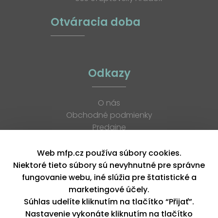
Otváracia doba
Odkazy
O nás
Obchodné podmienky
Predajne
Katalógy
K stiahnutiu
Web mfp.cz používa súbory cookies.
Blog
Niektoré tieto súbory sú nevyhnutné pre správne
Kontakt
fungovanie webu, iné slúžia pre štatistické a
Kariéra
marketingové účely.
XML feed
Súhlas udelíte kliknutím na tlačítko “Přijať”.
Nastavenie vykonáte kliknutím na tlačítko