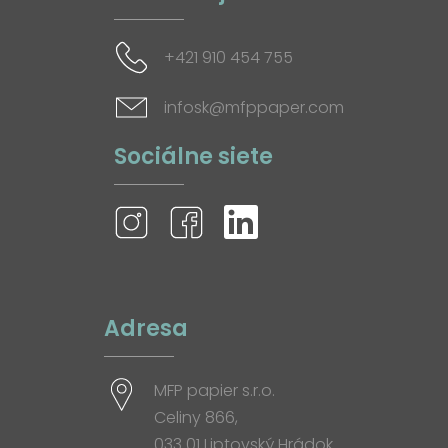
+421 910 454 755
infosk@mfppaper.com
Sociálne siete
Adresa
MFP papier s.r.o.
Celiny 866,
033 01 Liptovský Hrádok