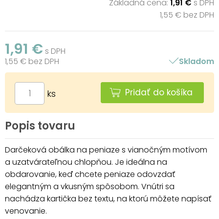
Základná cena:
1,91 €
s DPH
1,55 € bez DPH
1,91 €
s DPH
1,55 € bez DPH
Skladom
Pridať do košíka
ks
Popis tovaru
Darčeková obálka na peniaze s vianočným motívom
a uzatvárateľnou chlopňou. Je ideálna na
obdarovanie, keď chcete peniaze odovzdať
elegantným a vkusným spôsobom. Vnútri sa
nachádza kartička bez textu, na ktorú môžete napísať
venovanie.