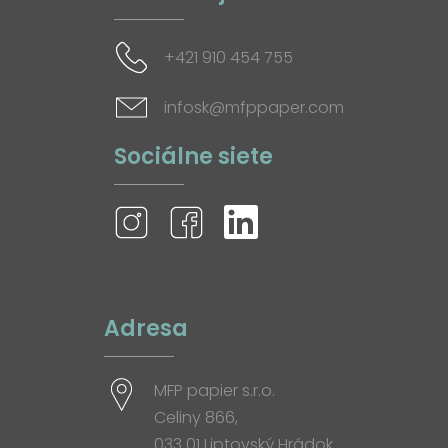
+421 910 454 755
infosk@mfppaper.com
Sociálne siete
Adresa
MFP papier s.r.o.
Celiny 866,
033 01 Liptovský Hrádok