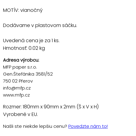
MOTÍV: vianočný
Dodávame v plastovom sáčku.
Uvedená cena je za 1 ks.
Hmotnosť: 0.02 kg
Adresa výrobcu:
MFP paper s.r.o.
Gen.Štefánika 3581/52
750 02 Přerov
info@mfp.cz
www.mfp.cz
Rozmer: 180mm x 90mm x 2mm (Š x V x H)
Vyrobené v EU.
Našli ste niekde lepšiu cenu?
Povedzte nám to!