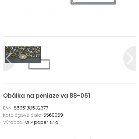
Obálka na peniaze va 88-051
EAN:
8595138532377
Katalógové čislo:
5560069
Výrobca:
MFP paper s.r.o.