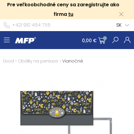
Pre veľkoobchodné ceny sa zaregistrujte ako
firma
tu
+421 910 454 755
SK
0,00 €
Úvod
>
Obálky na peniaze
>
Vianočné