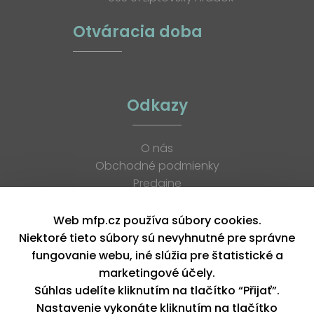
Otváracia doba
Odkazy
O nás
Obchodné podmienky
Predajne
Katalógy
K stiahnutiu
Web mfp.cz používa súbory cookies.
Blog
Niektoré tieto súbory sú nevyhnutné pre správne
Kontakt
fungovanie webu, iné slúžia pre štatistické a
Kariéra
marketingové účely.
XML feed
Súhlas udelíte kliknutím na tlačítko “Přijať”.
Nastavenie vykonáte kliknutím na tlačítko