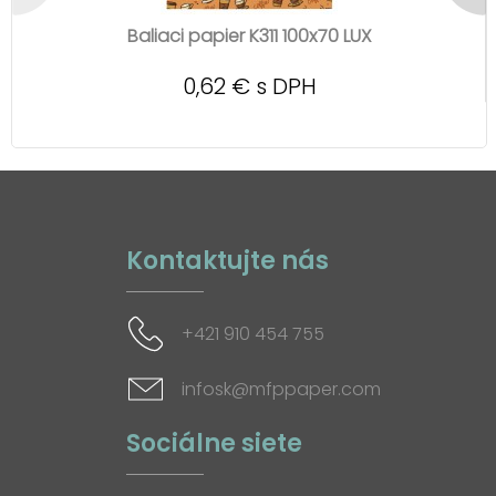
Baliaci papier K311 100x70 LUX
0,62 € s DPH
Kontaktujte nás
+421 910 454 755
infosk@mfppaper.com
Sociálne siete