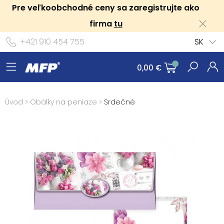
Pre veľkoobchodné ceny sa zaregistrujte ako
firma
tu
+421 910 454 755
SK
0,00 €
Úvod
>
Obálky na peniaze
>
Srdečné