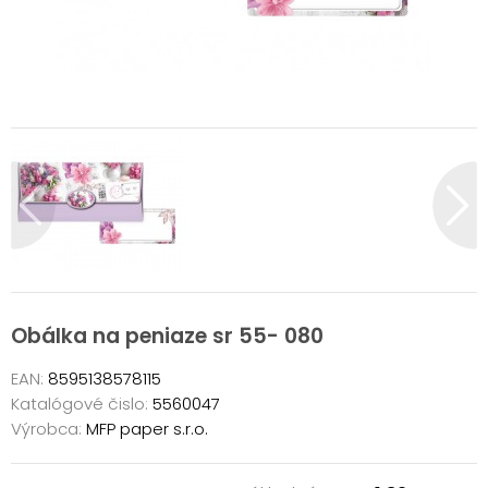
Obálka na peniaze sr 55- 080
EAN:
8595138578115
Katalógové čislo:
5560047
Výrobca:
MFP paper s.r.o.