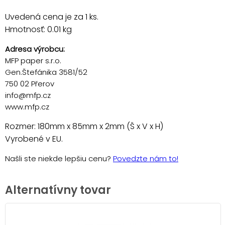
Uvedená cena je za 1 ks.
Hmotnosť: 0.01 kg
Adresa výrobcu:
MFP paper s.r.o.
Gen.Štefánika 3581/52
750 02 Přerov
info@mfp.cz
www.mfp.cz
Rozmer: 180mm x 85mm x 2mm (Š x V x H)
Vyrobené v EU.
Našli ste niekde lepšiu cenu?
Povedzte nám to!
Alternatívny tovar