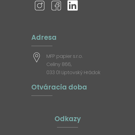
Adresa
MFP papier s.r.o.
Celiny 866,
033 01 Liptovský Hrádok
Otváracia doba
Odkazy