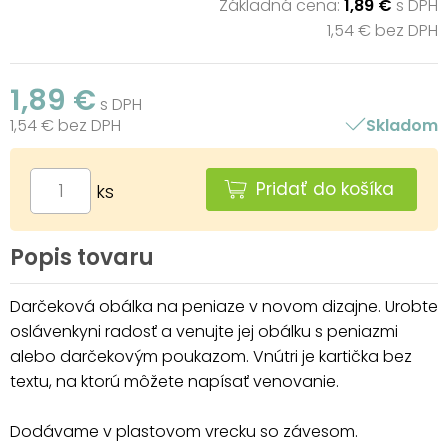
Základná cena:
1,89 €
s DPH
1,54 € bez DPH
1,89 €
s DPH
1,54 € bez DPH
Skladom
Pridať do košíka
ks
Popis tovaru
Darčeková obálka na peniaze v novom dizajne. Urobte
oslávenkyni radosť a venujte jej obálku s peniazmi
alebo darčekovým poukazom. Vnútri je kartička bez
textu, na ktorú môžete napísať venovanie.
Dodávame v plastovom vrecku so závesom.