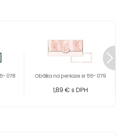
5- 078
Obálka na peniaze sr 55- 079
Obál
1,89 € s DPH