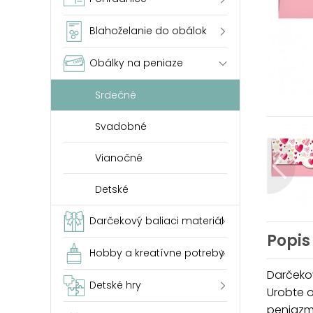
Blahoželanie do obálok
Obálky na peniaze
Srdečné
Svadobné
Vianočné
Detské
Darčekový baliaci materiál
Popis
Hobby a kreatívne potreby
Darčeko
Detské hry
Urobte o
peniazm