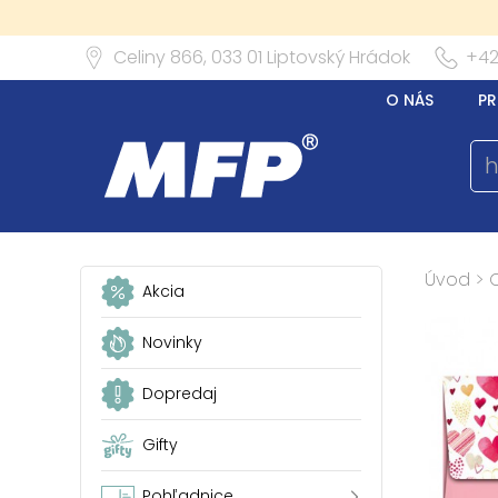
Celiny 866,
033 01
Liptovský Hrádok
+42
O NÁS
PR
Úvod
>
Akcia
Novinky
Dopredaj
Gifty
Pohľadnice