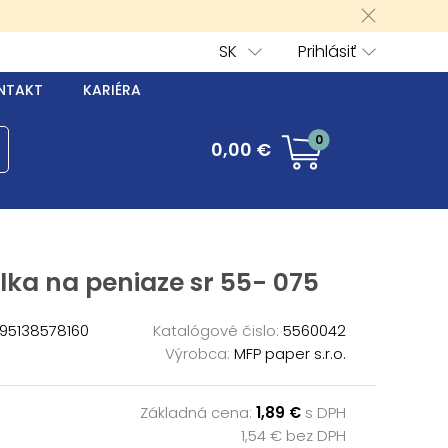
SK
Prihlásiť
NTAKT
KARIÉRA
0
0,00 €
ka na peniaze sr 55- 075
95138578160
Katalógové čislo:
5560042
Výrobca:
MFP paper s.r.o.
Základná cena:
1,89 €
s DPH
1,54 € bez DPH