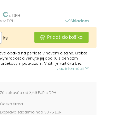
9 €
s DPH
 bez DPH
Skladom
Pridať do košíka
ks
ová obálka na peniaze v novom dizajne. Urobte
kyni radosť a venujte jej obálku s peniazmi
arčekovým poukazom. Vnútri je kartička bez
na ktorú môžete napísať venovanie.
viac informácií
me v plastovom vrecku so závesom.
cena je za 1 ks....
Zásielkovňa od 3,69 EUR s DPH
Česká firma
Doprava zadarmo nad 30,75 EUR