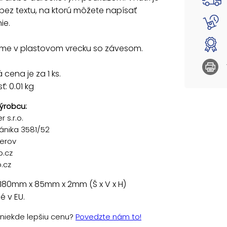
 bez textu, na ktorú môžete napísať
ie.
e v plastovom vrecku so závesom.
cena je za 1 ks.
: 0.01 kg
ýrobcu:
 s.r.o.
ánika 3581/52
řerov
p.cz
.cz
 180mm x 85mm x 2mm (Š x V x H)
 v EU.
e niekde lepšiu cenu?
Povedzte nám to!