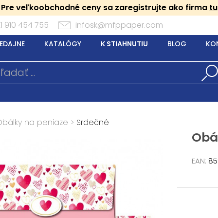
Pre veľkoobchodné ceny sa zaregistrujte ako firma
tu
1 910 454 755
infosk@mfppaper.com
EDAJNE
KATALÓGY
K STIAHNUTIU
BLOG
KO
Obálky na peniaze
>
Srdečné
Obál
EAN:
85