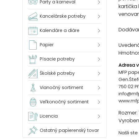
Party a karneval
kartička
venovan
Kancelárske potreby
Dodávam
Kalendáre a diáre
Papier
Uvedená 
Hmotnosť
Písacie potreby
Adresa v
MFP paper
Školské potreby
Gen.Štef
750 02 P
Vianočný sortiment
info@mf
www.mfp
Veľkonočný sortiment
Rozmer:
Licencia
Vyrobené
Ostatný papierenský tovar
Našli st