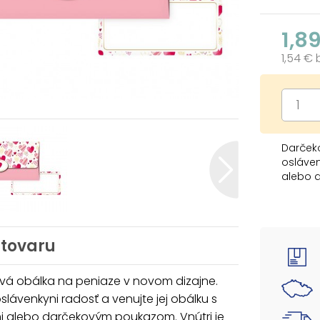
1,8
1,54 €
Darček
osláven
alebo d
textu, 
Dodáva
 tovaru
Uvedená 
vá obálka na peniaze v novom dizajne.
slávenkyni radosť a venujte jej obálku s
i alebo darčekovým poukazom. Vnútri je