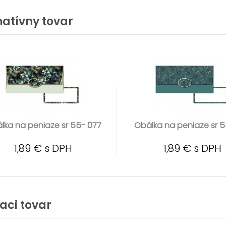
natívny tovar
lka na peniaze sr 55- 077
Obálka na peniaze sr 5
1,89 € s DPH
1,89 € s DPH
iaci tovar