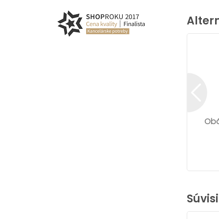
Alter
Obá
Súvis