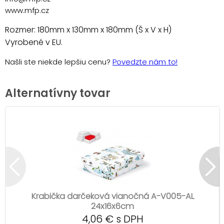
www.mfp.cz
Rozmer: 180mm x 130mm x 180mm (Š x V x H)
Vyrobené v EU.
Našli ste niekde lepšiu cenu?
Povedzte nám to!
Alternatívny tovar
Krabička darčeková vianočná A-V005-AL
24x16x6cm
4,06 € s DPH