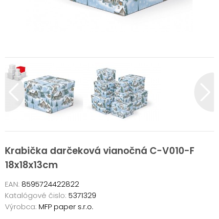
Krabička darčeková vianočná C-V010-F
18x18x13cm
EAN:
8595724422822
Katalógové čislo:
5371329
Výrobca:
MFP paper s.r.o.