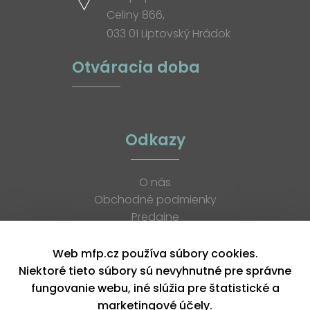
Celiny 866,
033 01 Liptovský Hrádok
Otváracia doba
Odkazy
O nás
Obchodné podmienky
Predajne
Katalógy
K stiahnutiu
Web mfp.cz používa súbory cookies.
Blog
Niektoré tieto súbory sú nevyhnutné pre správne
Kontakt
fungovanie webu, iné slúžia pre štatistické a
Kariéra
marketingové účely.