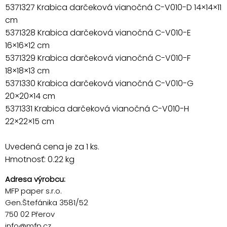
5371327 Krabica darčeková vianočná C-V010-D 14×14×11
cm
5371328 Krabica darčeková vianočná C-V010-E
16×16×12 cm
5371329 Krabica darčeková vianočná C-V010-F
18×18×13 cm
5371330 Krabica darčeková vianočná C-V010-G
20×20×14 cm
5371331 Krabica darčeková vianočná C-V010-H
22×22×15 cm
Uvedená cena je za 1 ks.
Hmotnosť: 0.22 kg
Adresa výrobcu:
MFP paper s.r.o.
Gen.Štefánika 3581/52
750 02 Přerov
info@mfp.cz