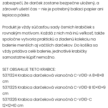
zabezpečí, že darček zostane bezpečne uložený, a
zároveň ušetrí čas – nie je potrebný baliaci papier ani
lepiaca páska.
Produkt je vždy súčasťou sady ôsmich krabičiek s
rovnakým motívom. Každá z nich má inú veľkosť, takže
spoločne vytvoria praktickú a zladenú kolekciu na
balenie menších aj väčších darčekov. Do košíka sa
vždy pridáva celé balenie, jednotlivé krabičky
samostatne kúpiť nemožno.
SET OBSAHUJE TIETO KRABICE:
5371324 Krabica darčeková vianočná C-V010-A 8×8×8
cm
5371325 Krabica darčeková vianočná C-V010-B 10×10×9
cm
5371326 Krabica darčeková vianočná C-V010-C
12×12×10 cm