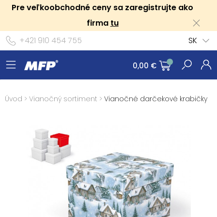
Pre veľkoobchodné ceny sa zaregistrujte ako
firma
tu
+421 910 454 755
SK
0,00 €
Úvod
>
Vianočný sortiment
>
Vianočné darčekové krabičky