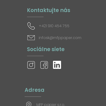
Kontaktujte nás
+421 910 454 755
infosk@mfppaper.com
Sociálne siete
Adresa
MFP papier s.r.o.