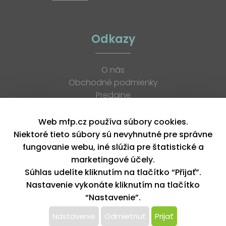
Odkazy
O nás
Obchodné podmienky
Predajne
Katalógy
K stiahnutiu
Web mfp.cz používa súbory cookies.
Blog
Niektoré tieto súbory sú nevyhnutné pre správne
Kontakt
fungovanie webu, iné slúžia pre štatistické a
Kariéra
marketingové účely.
XML feed
Súhlas udelíte kliknutím na tlačítko “Přijať”.
Nastavenie vykonáte kliknutím na tlačítko
“Nastavenie”.
Copyright © 2026, MFP paper s. r. o. | Všetky práva vyhradené
design by MFP
Nastavenie
Odmietnuť
Prijať
Tento web používa k poskytovaniu služieb,