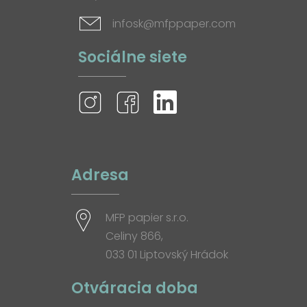
infosk@mfppaper.com
Sociálne siete
Adresa
MFP papier s.r.o.
Celiny 866,
033 01 Liptovský Hrádok
Otváracia doba