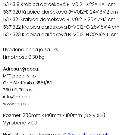
5371319 Krabica darčeková B-V012-D 22×14×11 cm
5371320 Krabica darčeková B-V012-E 24×16×12 cm
5371321 Krabica darčeková B-V012-F 26×17×13 cm
5371322 Krabica darčeková B-V012-G 28×18×14 cm
5371323 Krabica darčeková B-V012-H 30×19×15 cm
Uvedená cena je za 1 ks.
Hmotnosť: 0.30 kg
Adresa výrobcu:
MFP paper s.r.o.
Gen.Štefánika 3581/52
750 02 Přerov
info@mfp.cz
www.mfp.cz
Rozmer: 280mm x 140mm x 180mm (Š x V x H)
Vyrobené v EU.
Našli ste niekde lepšiu cenu?
Povedzte nám to!