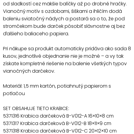
od sladkostí cez mäkšie balíčky až po drobné hračky.
Vianočný motív s ozdobami, šiškami a ihličím dodá
baleniu sviatočný nádych a postará sa o to, že pod
stromčekom bude darček pôsobiť slávnostne aj bez
ďalšieho baliaceho papiera.
Pri nákupe sa produkt automaticky pridáva ako sada 8
kusov, jednotlivé objednanie nie je možné – a vy tak
získate kompletné riešenie na balenie všetkých typov
vianočných darčekov.
Materiál: 1,5 mm kartón, potiahnutý papierom s
potlačou
SET OBSAHUJE TIETO KRABICE:
5371316 Krabica darčeková B-V012-A 16×10×8 cm
5371317 Krabica darčeková B-V012-B 18×11×9 cm
5371318 Krabica darčeková B-V012-C 20×12×10 cm