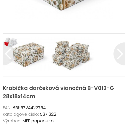
Krabička darčeková vianočná B-V012-G
28x18x14cm
EAN:
8595724422754
Katalógové čislo:
5371322
Výrobca:
MFP paper s.r.o.