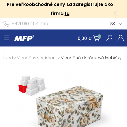
Pre veľkoobchodné ceny sa zaregistrujte ako
firma
tu
+421 910 454 755
SK
0,00 €
Úvod
>
Vianočný sortiment
>
Vianočné darčekové krabičky