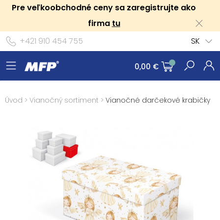
Pre veľkoobchodné ceny sa zaregistrujte ako
firma
tu
+421 910 454 755
SK
0,00 €
Úvod
>
Vianočný sortiment
>
Vianočné darčekové krabičky