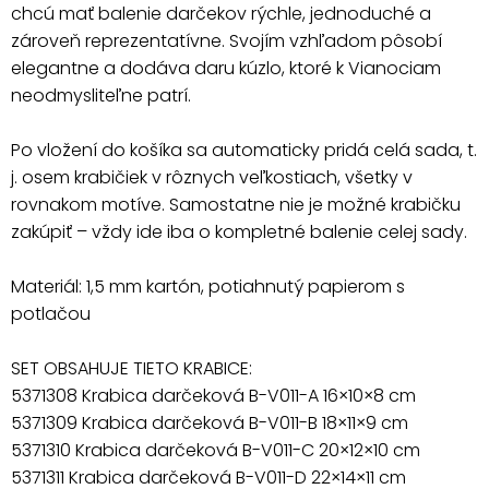
chcú mať balenie darčekov rýchle, jednoduché a
zároveň reprezentatívne. Svojím vzhľadom pôsobí
elegantne a dodáva daru kúzlo, ktoré k Vianociam
neodmysliteľne patrí.
Po vložení do košíka sa automaticky pridá celá sada, t.
j. osem krabičiek v rôznych veľkostiach, všetky v
rovnakom motíve. Samostatne nie je možné krabičku
zakúpiť – vždy ide iba o kompletné balenie celej sady.
Materiál: 1,5 mm kartón, potiahnutý papierom s
potlačou
SET OBSAHUJE TIETO KRABICE:
5371308 Krabica darčeková B-V011-A 16×10×8 cm
5371309 Krabica darčeková B-V011-B 18×11×9 cm
5371310 Krabica darčeková B-V011-C 20×12×10 cm
5371311 Krabica darčeková B-V011-D 22×14×11 cm