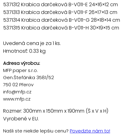
5371312 Krabica darčeková B-V011-E 24×16×12 cm
5371313 Krabica darčeková B-V011-F 26×17×13 cm
5371314 Krabica darčeková B-V011-G 28×18×14 cm
5371315 Krabica darčeková B-V011-H 30×19×15 cm
Uvedená cena je za 1 ks.
Hmotnosť: 0.33 kg
Adresa výrobcu:
MFP paper s.r.o.
Gen.Štefánika 3581/52
750 02 Přerov
info@mfp.cz
www.mfp.cz
Rozmer: 300mm x 150mm x 190mm (Š x V x H)
Vyrobené v EU.
Našli ste niekde lepšiu cenu?
Povedzte nám to!