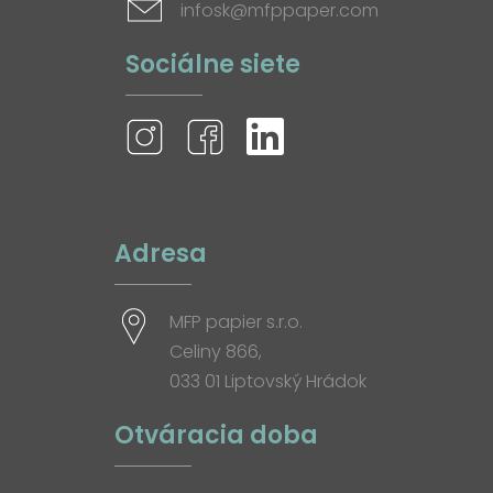
infosk@mfppaper.com
Sociálne siete
Adresa
MFP papier s.r.o.
Celiny 866,
033 01 Liptovský Hrádok
Otváracia doba