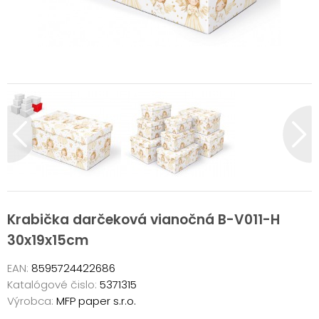
Krabička darčeková vianočná B-V011-H
30x19x15cm
EAN:
8595724422686
Katalógové čislo:
5371315
Výrobca:
MFP paper s.r.o.