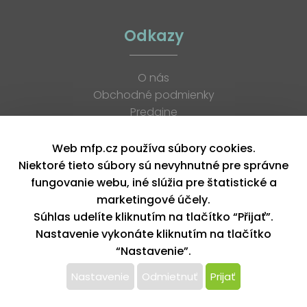
Odkazy
O nás
Obchodné podmienky
Predajne
Katalógy
K stiahnutiu
Web mfp.cz používa súbory cookies.
Blog
Niektoré tieto súbory sú nevyhnutné pre správne
Kontakt
fungovanie webu, iné slúžia pre štatistické a
Kariéra
marketingové účely.
XML feed
Súhlas udelíte kliknutím na tlačítko “Přijať”.
Nastavenie vykonáte kliknutím na tlačítko
“Nastavenie”.
Copyright © 2026, MFP paper s. r. o. | Všetky práva vyhradené
design by MFP
Nastavenie
Odmietnuť
Prijať
Tento web používa k poskytovaniu služieb,
personalizácií reklám a analýze návštevnosti súbory