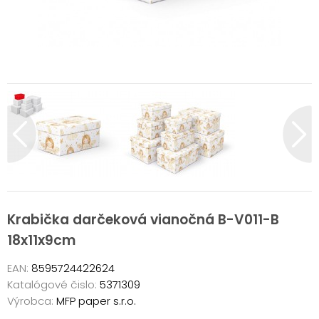
Krabička darčeková vianočná B-V011-B
18x11x9cm
EAN:
8595724422624
Katalógové čislo:
5371309
Výrobca:
MFP paper s.r.o.