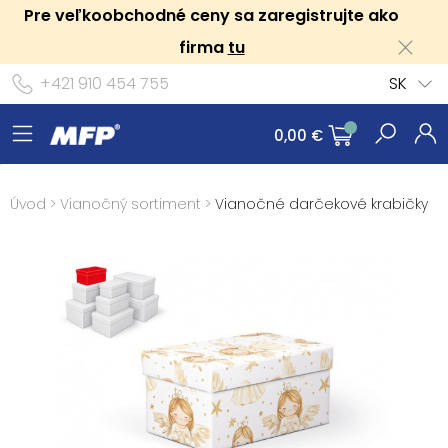
Pre veľkoobchodné ceny sa zaregistrujte ako
firma
tu
+421 910 454 755
SK
0,00 €
Úvod
>
Vianočný sortiment
>
Vianočné darčekové krabičky