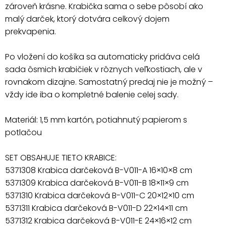
zároveň krásne. Krabička sama o sebe pôsobí ako
malý darček, ktorý dotvára celkový dojem
prekvapenia.
Po vložení do košíka sa automaticky pridáva celá
sada ôsmich krabičiek v rôznych veľkostiach, ale v
rovnakom dizajne. Samostatný predaj nie je možný –
vždy ide iba o kompletné balenie celej sady.
Materiál: 1,5 mm kartón, potiahnutý papierom s
potlačou
SET OBSAHUJE TIETO KRABICE:
5371308 Krabica darčeková B-V011-A 16×10×8 cm
5371309 Krabica darčeková B-V011-B 18×11×9 cm
5371310 Krabica darčeková B-V011-C 20×12×10 cm
5371311 Krabica darčeková B-V011-D 22×14×11 cm
5371312 Krabica darčeková B-V011-E 24×16×12 cm