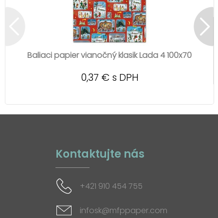
Baliaci papier vianočný klasik Lada 4 100x70
0,37 € s DPH
Kontaktujte nás
+421 910 454 755
infosk@mfppaper.com