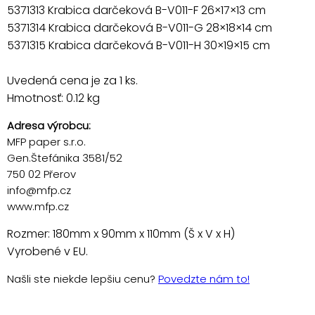
5371313 Krabica darčeková B-V011-F 26×17×13 cm
5371314 Krabica darčeková B-V011-G 28×18×14 cm
5371315 Krabica darčeková B-V011-H 30×19×15 cm
Uvedená cena je za 1 ks.
Hmotnosť: 0.12 kg
Adresa výrobcu:
MFP paper s.r.o.
Gen.Štefánika 3581/52
750 02 Přerov
info@mfp.cz
www.mfp.cz
Rozmer: 180mm x 90mm x 110mm (Š x V x H)
Vyrobené v EU.
Našli ste niekde lepšiu cenu?
Povedzte nám to!