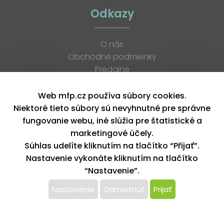
Odkazy
O nás
Obchodné podmienky
Predajne
Katalógy
K stiahnutiu
Web mfp.cz používa súbory cookies.
Blog
Niektoré tieto súbory sú nevyhnutné pre správne
Kontakt
fungovanie webu, iné slúžia pre štatistické a
Kariéra
marketingové účely.
XML feed
Súhlas udelíte kliknutím na tlačítko “Přijať”.
Nastavenie vykonáte kliknutím na tlačítko
“Nastavenie”.
Copyright © 2026, MFP paper s. r. o. | Všetky práva vyhradené
design by MFP
Nastavenie
Odmietnuť
Prijať
Tento web používa k poskytovaniu služieb,
personalizácií reklám a analýze návštevnosti súbory
cookie. Používaním tohto webu s tým súhlasíte.