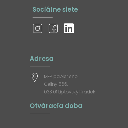
Sociálne siete
Adresa
MFP papier s.r.o.
Celiny 866,
033 01 Liptovský Hrádok
Otváracia doba