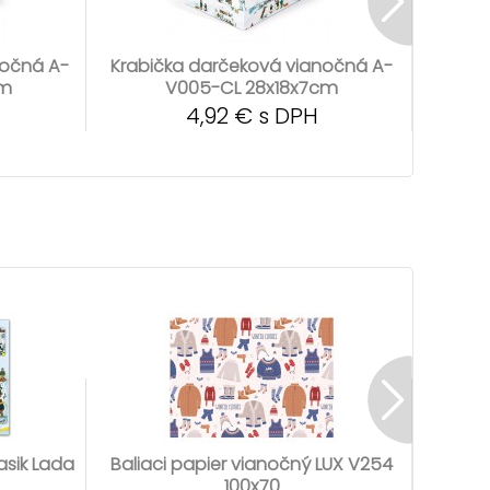
nočná A-
Krabička darčeková vianočná A-
Krabi
cm
V005-CL 28x18x7cm
4,92 € s DPH
asik Lada
Baliaci papier vianočný LUX V254
Bali
100x70