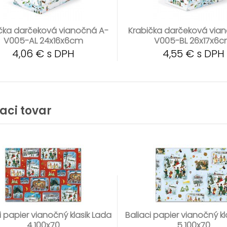
čka darčeková vianočná A-
Krabička darčeková via
V005-AL 24x16x6cm
V005-BL 26x17x6
4,06 € s DPH
4,55 € s DPH
iaci tovar
i papier vianočný klasik Lada
Baliaci papier vianočný kl
4 100x70
5 100x70