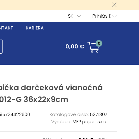
SK
Prihlásiť
NTAKT
KARIÉRA
0
0,00 €
bička darčeková vianočná
012-G 36x22x9cm
95724422600
Katalógové čislo:
5371307
Výrobca:
MFP paper s.r.o.