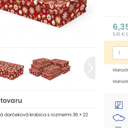
6,3
5,16 €
Vianočn
Vianoč
zlatými
vašim 
atmosf
 tovaru
sa sta
príjemn
á darčeková krabica s rozmermi 36 × 22
darček
knihy 