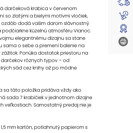
Do koší
á darčeková krabica v červenom
sada 7 
í so zlatými a bielymi motívmi vločiek,
veľkost
a ozdôb dodá vašim darom slávnostný
Materiá
a podčiarkne kúzelnú atmosféru Vianoc.
potlač
vojmu elegantnému dizajnu sa stane
 sama o sebe a premení balenie na
SET OBS
 zážitok. Ponúka dostatok priestoru na
5371301
5371302
e darčekov rôznych typov – od
5371303
ckých sád cez knihy až po módne
5371304
537130
537130
537130
a sa táto položka pridáva vždy ako
á sada 7 krabičiek v jednotnom dizajne
Uvedená 
h veľkostiach. Samostatný predaj nie je
: 1,5 mm kartón, potiahnutý papierom s