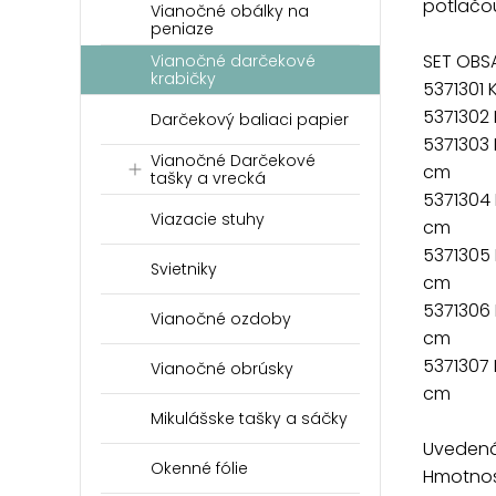
potlačo
Vianočné obálky na
peniaze
SET OBSA
Vianočné darčekové
krabičky
5371301
5371302
Darčekový baliaci papier
5371303
Vianočné Darčekové
cm
tašky a vrecká
5371304
Viazacie stuhy
cm
5371305
Svietniky
cm
5371306
Vianočné ozdoby
cm
5371307
Vianočné obrúsky
cm
Mikulášske tašky a sáčky
Uvedená 
Okenné fólie
Hmotnosť