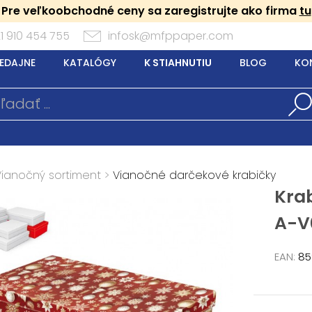
Pre veľkoobchodné ceny sa zaregistrujte ako firma
tu
1 910 454 755
infosk@mfppaper.com
EDAJNE
KATALÓGY
K STIAHNUTIU
BLOG
KO
Vianočný sortiment
>
Vianočné darčekové krabičky
Kra
A-V
EAN:
85