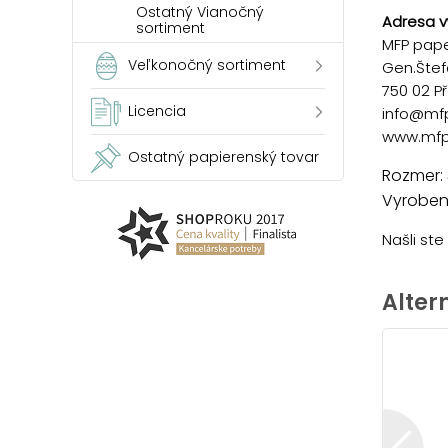
Ostatný Vianočný
Adresa v
sortiment
MFP paper
Veľkonočný sortiment
Gen.Štef
750 02 P
Licencia
info@mf
www.mfp
Ostatný papierenský tovar
Rozmer:
Vyrobené
Našli st
Alter