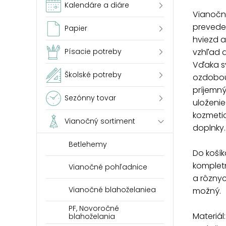
Kalendáre a diáre
Vianočn
preveden
Papier
hviezd 
vzhľad 
Písacie potreby
Vďaka s
Školské potreby
ozdobou
príjemný
Sezónny tovar
uloženi
kozmeti
Vianočný sortiment
doplnky.
Betlehemy
Do košík
kompletn
Vianočné pohľadnice
a rôznyc
Vianočné blahoželaniea
možný.
PF, Novoročné
Materiál
blahoželania