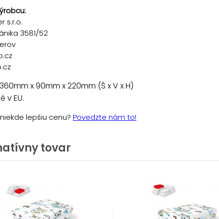
ýrobcu:
 s.r.o.
ánika 3581/52
řerov
p.cz
.cz
 360mm x 90mm x 220mm (Š x V x H)
 v EU.
e niekde lepšiu cenu?
Povedzte nám to!
natívny tovar