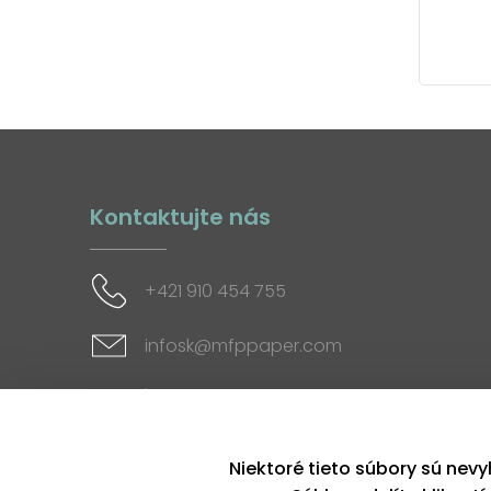
Kontaktujte nás
+421 910 454 755
infosk@mfppaper.com
Sociálne siete
Niektoré tieto súbory sú nevy