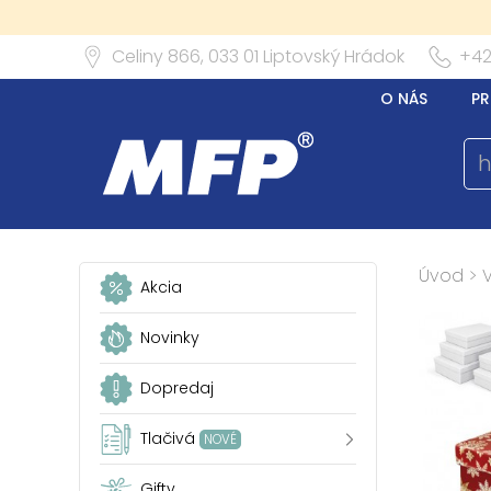
Celiny 866,
033 01
Liptovský Hrádok
+42
O NÁS
PR
Úvod
>
Akcia
Novinky
Dopredaj
Tlačivá
NOVÉ
Gifty