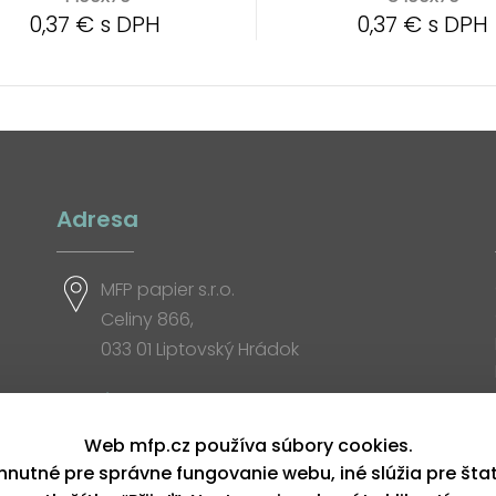
0,37 € s DPH
0,37 € s DPH
Adresa
MFP papier s.r.o.
Celiny 866,
033 01 Liptovský Hrádok
Otváracia doba
Web mfp.cz používa súbory cookies.
hnutné pre správne fungovanie webu, iné slúžia pre šta