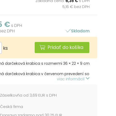
Základná cena:
6,35 €
s DPH
5,16 € bez DPH
5 €
s DPH
 bez DPH
Skladom
Pridať do košíka
ks
á darčeková krabica s rozmermi 36 × 22 × 9 cm
ná darčeková krabica v červenom prevedení so
 a bielymi motívmi vločiek, hviezd a ozdôb dodá
viac informácií
darom slávnostný vzhľad a podčiarkne kúzelnú
éru Vianoc. Vďaka svojmu elegantnému dizajnu
ne ozdobou sama o sebe a premení balenie na
Zásielkovňa od 3,69 EUR s DPH
ý zážitok. Ponúka dostatok priestoru na uloženie
ov rôznych typov – od kozmetických sád cez
Česká firma
až po módne doplnky.
Doprava zadarmo nad 30,75 EUR