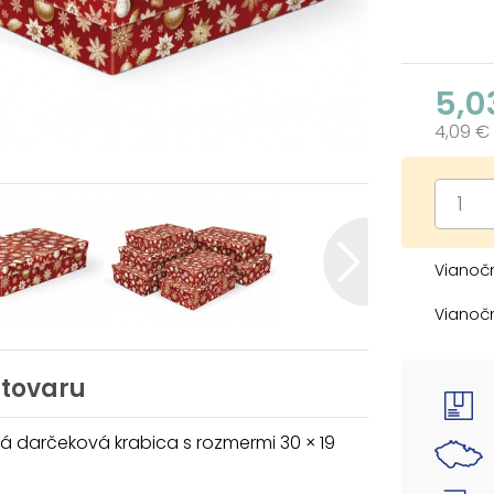
5,0
4,09 €
Vianočn
Vianoč
bielymi
rozžiar
Vďaka 
 tovaru
o sebe
svojej 
 darčeková krabica s rozmermi 30 × 19
ako sú 
menšia 