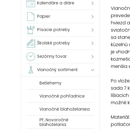
Kalendáre a diáre
Vianočn
preveden
Papier
hviezd 
sviatoč
Písacie potreby
sa stan
Školské potreby
kúzelnú 
je vhodn
Sezónny tovar
kozmetic
menšia e
Vianočný sortiment
Po vlože
Betlehemy
sada 7 k
líšiacich
Vianočné pohľadnice
možné k
Vianočné blahoželaniea
Materiál
PF, Novoročné
potlačo
blahoželania