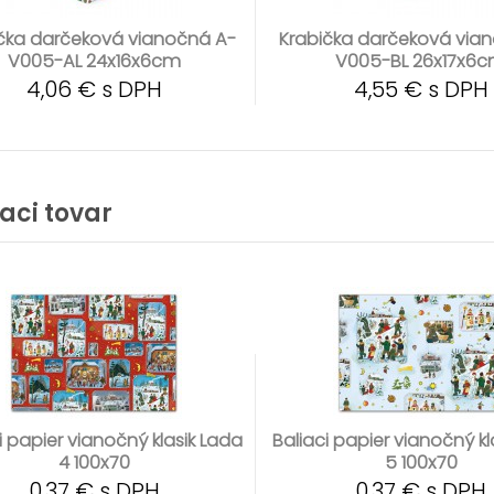
čka darčeková vianočná A-
Krabička darčeková via
V005-AL 24x16x6cm
V005-BL 26x17x6
4,06 € s DPH
4,55 € s DPH
iaci tovar
i papier vianočný klasik Lada
Baliaci papier vianočný kl
4 100x70
5 100x70
0,37 € s DPH
0,37 € s DPH