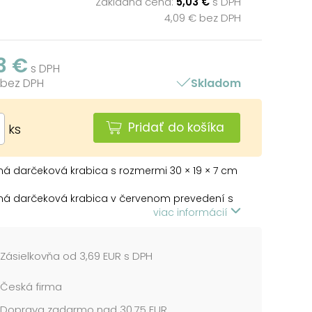
Základná cena:
5,03 €
s DPH
4,09 € bez DPH
3 €
s DPH
 bez DPH
Skladom
Pridať do košíka
ks
á darčeková krabica s rozmermi 30 × 19 × 7 cm
ná darčeková krabica v červenom prevedení s
 a zlatými motívmi vločiek, hviezd a ozdôb
viac informácií
i každý darček a dodá mu sviatočný nádych.
atraktívnemu vzhľadu sa stane ozdobou sama
 a podčiarkne kúzelnú atmosféru Vianoc. Vďaka
Zásielkovňa od 3,69 EUR s DPH
veľkosti je vhodná na balenie väčších darčekov,
kozmetické kazety, módne doplnky, knihy alebo
Česká firma
elektronika.
Doprava zadarmo nad 30,75 EUR