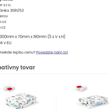
 s.r.o.
ánika 3581/52
řerov
p.cz
.cz
 300mm x 70mm x 190mm (Š x V x H)
 v EU.
e niekde lepšiu cenu?
Povedzte nám to!
natívny tovar