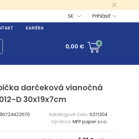
SK
Prihlásiť
NTAKT
KARIÉRA
0
0,00 €
bička darčeková vianočná
012-D 30x19x7cm
95724422570
Katalógové čislo:
5371304
Výrobca:
MFP paper s.r.o.