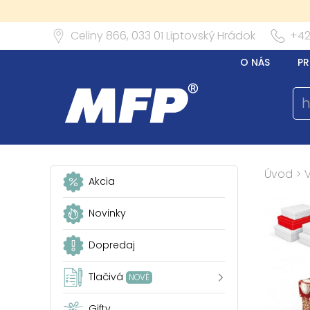
Celiny 866,
033 01
Liptovský Hrádok
+42
O NÁS
PR
Úvod
>
Akcia
Novinky
Dopredaj
Tlačivá
NOVÉ
Gifty