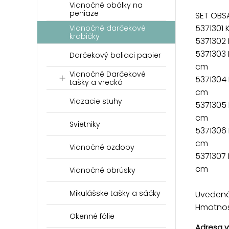
Vianočné obálky na
peniaze
SET OBSA
5371301
Vianočné darčekové
krabičky
5371302
5371303
Darčekový baliaci papier
cm
Vianočné Darčekové
5371304
tašky a vrecká
cm
Viazacie stuhy
5371305
cm
Svietniky
5371306
cm
Vianočné ozdoby
5371307
cm
Vianočné obrúsky
Mikulášske tašky a sáčky
Uvedená 
Hmotnosť
Okenné fólie
Adresa v