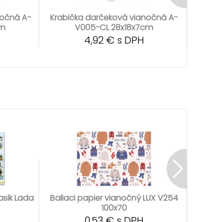
nočná A-
Krabička darčeková vianočná A-
Krabi
cm
V005-CL 28x18x7cm
4,92 € s DPH
asik Lada
Baliaci papier vianočný LUX V254
Bali
100x70
0,53 € s DPH