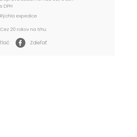
ení krabice do košíka sa vždy objednáva sada 7
s DPH
ek v rovnakom vianočnom dizajne, líšiacich sa
Rýchla expedice
kosťou. Jednotlivé kusy nie je možné kúpiť
atne.
Cez 20 rokov na trhu
l: 1,5 mm kartón, potiahnutý papierom s
ou
Tlač
Zdieľať
AHUJE TIETO KRABICE:
 Krabica darčeková A-V012-A 24×16×6 cm
 Krabica darčeková A-V012-B 26×17×6 cm
 Krabica darčeková A-V012-C 28×18×7 cm
 Krabica darčeková A-V012-D 30×19×7 cm
5 Krabica darčeková A-V012-E 32×20×8 cm
6 Krabica darčeková A-V012-F 34×22×8 cm
7 Krabica darčeková A-V012-G 36×22×9 cm
cena je za 1 ks....