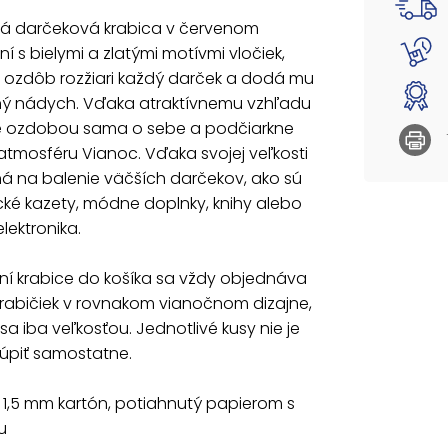
Po vlož
á darčeková krabica v červenom
krabiči
í s bielymi a zlatými motívmi vločiek,
iba veľ
a ozdôb rozžiari každý darček a dodá mu
samost
ný nádych. Vďaka atraktívnemu vzhľadu
Materiá
e ozdobou sama o sebe a podčiarkne
potlač
atmosféru Vianoc. Vďaka svojej veľkosti
á na balenie väčších darčekov, ako sú
SET OBS
5371301
ké kazety, módne doplnky, knihy alebo
5371302
lektronika.
5371303
5371304
ní krabice do košíka sa vždy objednáva
537130
537130
rabičiek v rovnakom vianočnom dizajne,
537130
 sa iba veľkosťou. Jednotlivé kusy nie je
úpiť samostatne.
Uvedená 
: 1,5 mm kartón, potiahnutý papierom s
u