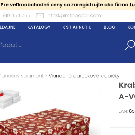
Pre veľkoobchodné ceny sa zaregistrujte ako firma
tu
1 910 454 755
infosk@mfppaper.com
EDAJNE
KATALÓGY
K STIAHNUTIU
BLOG
KO
Vianočný sortiment
>
Vianočné darčekové krabičky
Kra
A-V
EAN:
85