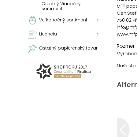
Ostatný Vianočný
MFP paper
sortiment
Gen.Štef
750 02 P
Veľkonočný sortiment
info@mf
www.mfp
Licencia
Rozmer:
Ostatný papierenský tovar
Vyrobené
Našli st
Alter