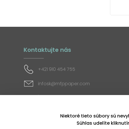
Kontaktujte nás
+421 910 454 755
infosk@mfppaper.com
Sociálne siete
Niektoré tieto súbory sú nevy
Súhlas udelíte kliknut