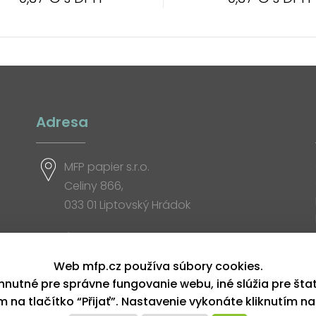
Adresa
MFP papier s.r.o.
Celiny 866,
033 01 Liptovský Hrádok
Otváracia doba
Web mfp.cz používa súbory cookies.
hnutné pre správne fungovanie webu, iné slúžia pre šta
ím na tlačítko “Přijať”. Nastavenie vykonáte kliknutím na