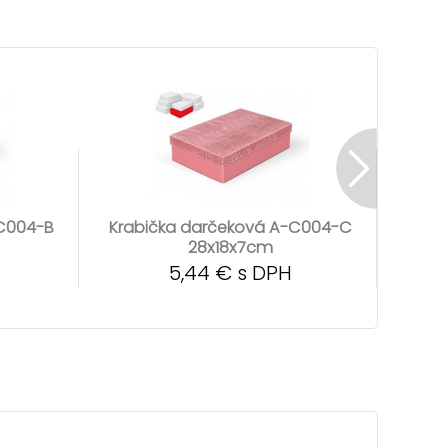
-C004-B
Krabička darčeková A-C004-C
Krab
28x18x7cm
5,44 € s DPH