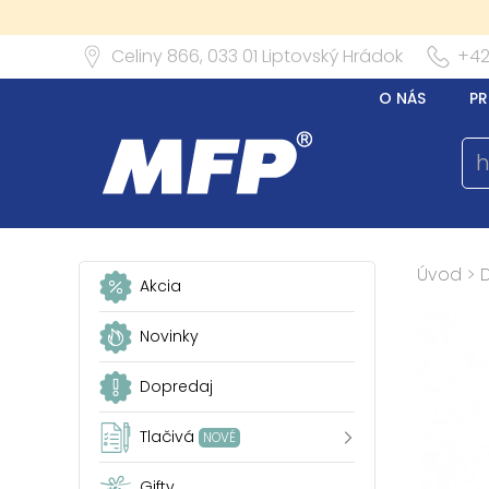
Celiny 866,
033 01
Liptovský Hrádok
+42
O NÁS
PR
Úvod
>
Akcia
Novinky
Dopredaj
Tlačivá
NOVÉ
Gifty