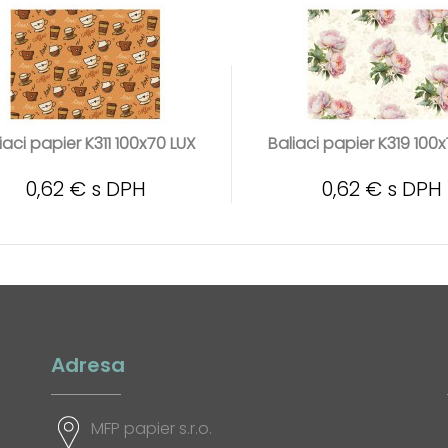
iaci papier K311 100x70 LUX
Baliaci papier K319 100
0,62 € s DPH
0,62 € s DPH
Adresa
MFP papier s.r.o.