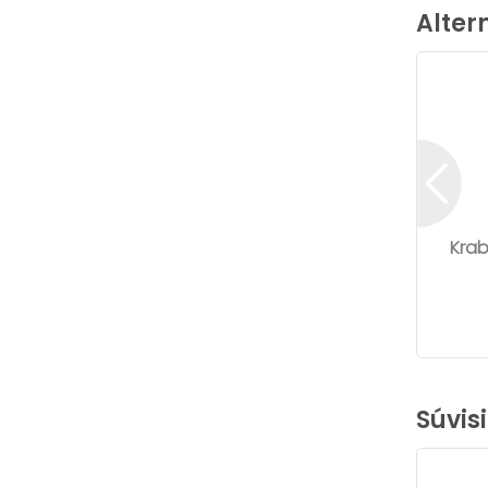
Alter
Kra
Súvis