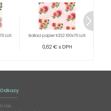
x70 LUX
Baliaci papier K322 100x70 LUX
Bali
0,62 € s DPH
Odkazy
O nás