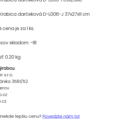
 Krabica darčeková D-L006-J 37x27x11 cm
cena je za 1 ks.
sov skladom: -18
: 0.20 kg
ýrobcu:
 s.r.o.
ánika 3581/52
řerov
p.cz
.cz
e niekde lepšiu cenu?
Povedzte nám to!