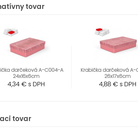
natívny tovar
bička darčeková A-C004-A
Krabička darčeková A
24x16x6cm
26x17x6cm
4,34 € s DPH
4,88 € s DPH
iaci tovar