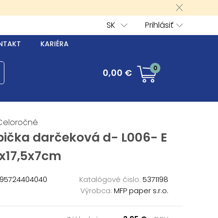
SK
Prihlásiť
NTAKT
KARIÉRA
0
0,00 €
Celoročné
bička darčeková d- L006- E
5x17,5x7cm
95724404040
Katalógové čislo:
5371198
Výrobca:
MFP paper s.r.o.