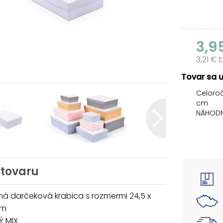
3,9
3,21 €
Tovar sa 
Celoroč
cm
NÁHODN
Darčeko
trblieta
balenie
väčšie 
 tovaru
naroden
udalost
automat
á darčeková krabica s rozmermi 24,5 x
rovnaké
cm
variabi
 MIX
rôzne p