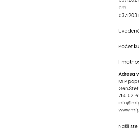
cm
5371203
Uvedená 
Počet ku
Hmotnosť
Adresa v
MFP paper
Gen.Štef
750 02 P
info@mf
www.mfp
Našli st