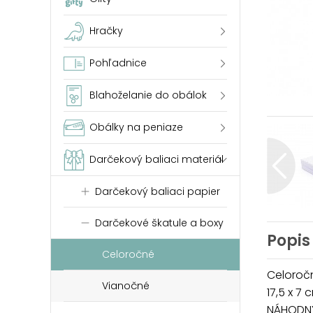
Hračky
Pohľadnice
Blahoželanie do obálok
Obálky na peniaze
Darčekový baliaci materiál
Darčekový baliaci papier
Darčekové škatule a boxy
Popis
Celoročné
Celoročn
Vianočné
17,5 x 7 
NÁHODNÝ