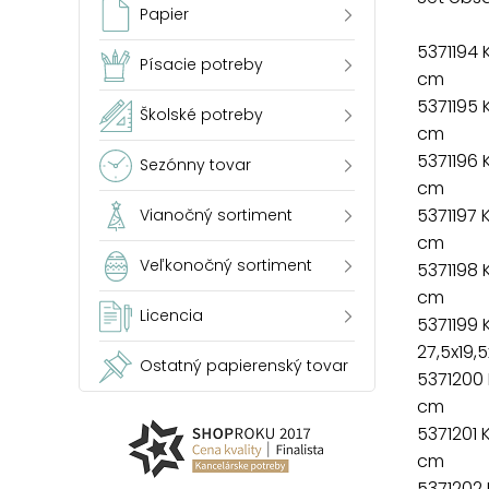
Papier
5371194 
Písacie potreby
cm
5371195 
Školské potreby
cm
5371196 
Sezónny tovar
cm
5371197 
Vianočný sortiment
cm
Veľkonočný sortiment
5371198 
cm
Licencia
5371199
27,5x19,
Ostatný papierenský tovar
5371200
cm
5371201 
cm
5371202 