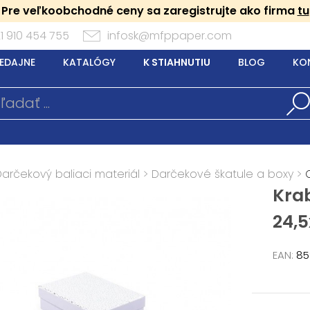
Pre veľkoobchodné ceny sa zaregistrujte ako firma
tu
1 910 454 755
infosk@mfppaper.com
EDAJNE
KATALÓGY
K STIAHNUTIU
BLOG
KO
Darčekový baliaci materiál
>
Darčekové škatule a boxy
>
Kra
24,
EAN:
85