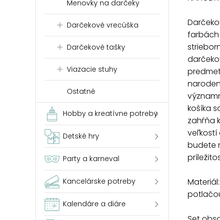
Menovky na darčeky
Darčeko
Darčekové vrecúška
farbách 
strieborn
Darčekové tašky
darčeko
Viazacie stuhy
predmet
narodeni
Ostatné
významné
košíka s
Hobby a kreatívne potreby
zahŕňa k
veľkostí 
Detské hry
budete 
príležit
Party a karneval
Kancelárske potreby
Materiál
potlačo
Kalendáre a diáre
Set obsa