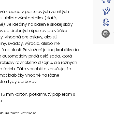
Materiá
vá krabica v pastelových zemitých
potlač
s trblietavými detailmi (zlaté,
é). Je ideálny na balenie širokej škály
Set obs
v, od drobných šperkov po väčšie
5371194
y. Vhodná pre oslavy, ako sú
5371195
ny, svadby, výročia, alebo iné
5371196
 udalosti. Pri vložení jednej krabičky do
5371197
5371198
a automaticky pridá celá sada, ktorá
5371199
rabičky rovnakého dizajnu, ale rôznych
537120
a farieb. Táto variabilita zaručuje, že
5371201
mať krabičky vhodné na rôzne
5371202
5371203
osti a typy darčekov.
Uvedená 
: 1,5 mm kartón, potiahnutý papierom s
u
huje tieto krabice: