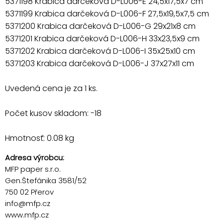
5371198 Krabica darčeková D-L006-E 24,5x17,5x7 cm
5371199 Krabica darčeková D-L006-F 27,5x19,5x7,5 cm
5371200 Krabica darčeková D-L006-G 29x21x8 cm
5371201 Krabica darčeková D-L006-H 33x23,5x9 cm
5371202 Krabica darčeková D-L006-I 35x25x10 cm
5371203 Krabica darčeková D-L006-J 37x27x11 cm
Uvedená cena je za 1 ks.
Počet kusov skladom: -18
Hmotnosť: 0.08 kg
Adresa výrobcu:
MFP paper s.r.o.
Gen.Štefánika 3581/52
750 02 Přerov
info@mfp.cz
www.mfp.cz