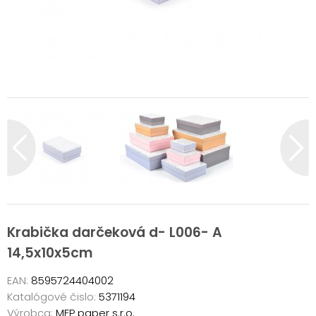
Krabička darčeková d- L006- A
14,5x10x5cm
EAN:
8595724404002
Katalógové čislo:
5371194
Výrobca:
MFP paper s.r.o.