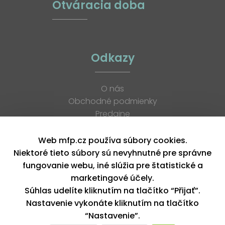
Otváracia doba
Odkazy
O nás
Obchodné podmienky
Predajne
Katalógy
K stiahnutiu
Web mfp.cz používa súbory cookies.
Blog
Niektoré tieto súbory sú nevyhnutné pre správne
Kontakt
fungovanie webu, iné slúžia pre štatistické a
Kariéra
marketingové účely.
XML feed
Súhlas udelíte kliknutím na tlačítko “Přijať”.
Nastavenie vykonáte kliknutím na tlačítko
“Nastavenie”.
Copyright © 2026, MFP paper s. r. o. | Všetky práva vyhradené