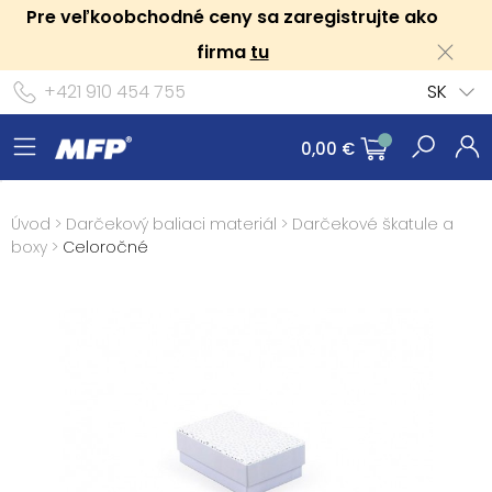
Pre veľkoobchodné ceny sa zaregistrujte ako
firma
tu
+421 910 454 755
SK
0,00 €
Úvod
>
Darčekový baliaci materiál
>
Darčekové škatule a
boxy
>
Celoročné