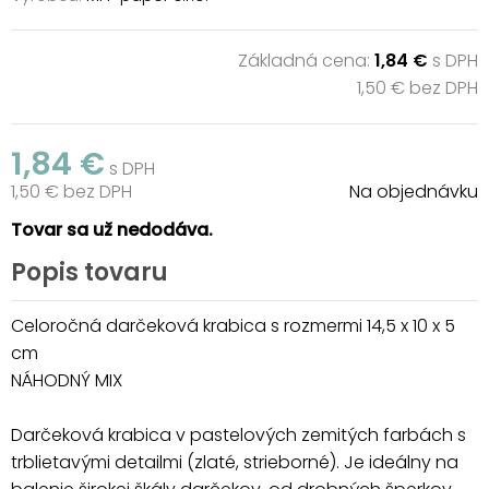
Základná cena:
1,84 €
s DPH
1,50 € bez DPH
1,84 €
s DPH
1,50 € bez DPH
Na objednávku
Tovar sa už nedodáva.
Popis tovaru
Celoročná darčeková krabica s rozmermi 14,5 x 10 x 5
cm
NÁHODNÝ MIX
Darčeková krabica v pastelových zemitých farbách s
trblietavými detailmi (zlaté, strieborné). Je ideálny na