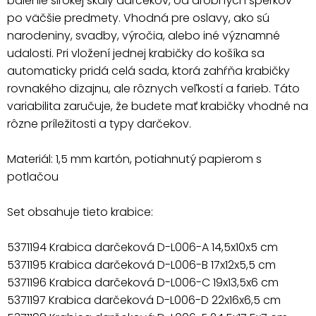
balenie širokej škály darčekov, od drobných šperkov
po väčšie predmety. Vhodná pre oslavy, ako sú
narodeniny, svadby, výročia, alebo iné významné
udalosti. Pri vložení jednej krabičky do košíka sa
automaticky pridá celá sada, ktorá zahŕňa krabičky
rovnakého dizajnu, ale rôznych veľkostí a farieb. Táto
variabilita zaručuje, že budete mať krabičky vhodné na
rôzne príležitosti a typy darčekov.
Materiál: 1,5 mm kartón, potiahnutý papierom s
potlačou
Set obsahuje tieto krabice:
5371194 Krabica darčeková D-L006-A 14,5x10x5 cm
5371195 Krabica darčeková D-L006-B 17x12x5,5 cm
5371196 Krabica darčeková D-L006-C 19x13,5x6 cm
5371197 Krabica darčeková D-L006-D 22x16x6,5 cm