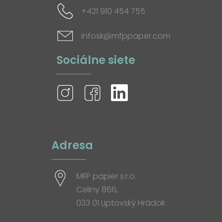
+421 910 454 755
infosk@mfppaper.com
Sociálne siete
Adresa
MFP papier s.r.o.
Celiny 866,
033 01 Liptovský Hrádok