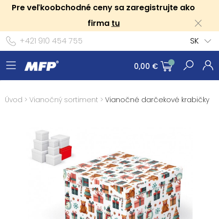
Pre veľkoobchodné ceny sa zaregistrujte ako
firma
tu
+421 910 454 755
SK
0,00 €
Úvod
>
Vianočný sortiment
>
Vianočné darčekové krabičky