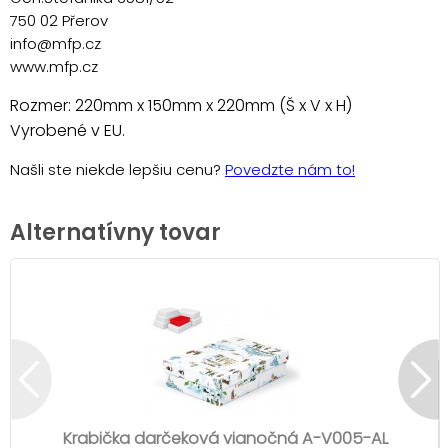
750 02 Přerov
info@mfp.cz
www.mfp.cz
Rozmer: 220mm x 150mm x 220mm (Š x V x H)
Vyrobené v EU.
Našli ste niekde lepšiu cenu?
Povedzte nám to!
Alternatívny tovar
Krabička darčeková vianočná A-V005-AL