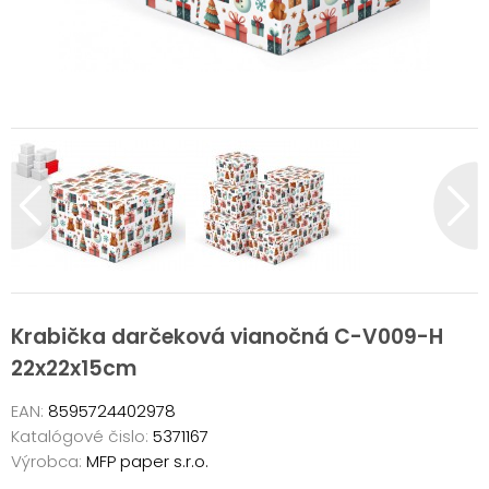
Krabička darčeková vianočná C-V009-H
22x22x15cm
EAN:
8595724402978
Katalógové čislo:
5371167
Výrobca:
MFP paper s.r.o.