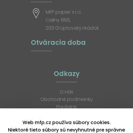
MFP papier s.r.o.
Celiny 866,
033 01 Liptovský Hrádok
Otváracia doba
Odkazy
O nás
Obchodné podmienky
Predajne
Katalógy
K stiahnutiu
Web mfp.cz používa súbory cookies.
Blog
Niektoré tieto súbory sú nevyhnutné pre správne