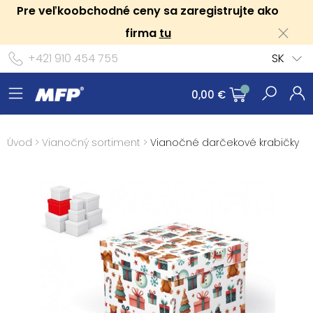
Pre veľkoobchodné ceny sa zaregistrujte ako
firma
tu
+421 910 454 755
SK
0,00 €
Úvod
>
Vianočný sortiment
>
Vianočné darčekové krabičky