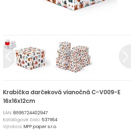
Krabička darčeková vianočná C-V009-E
16x16x12cm
EAN:
8595724402947
Katalógové čislo:
5371164
Výrobca:
MFP paper s.r.o.