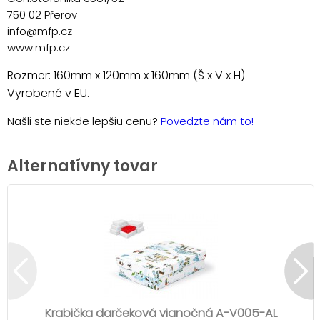
750 02 Přerov
info@mfp.cz
www.mfp.cz
Rozmer: 160mm x 120mm x 160mm (Š x V x H)
Vyrobené v EU.
Našli ste niekde lepšiu cenu?
Povedzte nám to!
Alternatívny tovar
Krabička darčeková vianočná A-V005-AL