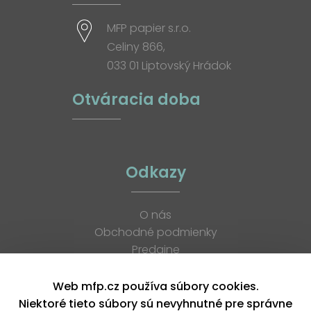
MFP papier s.r.o.
Celiny 866,
033 01 Liptovský Hrádok
Otváracia doba
Odkazy
O nás
Obchodné podmienky
Predajne
Katalógy
K stiahnutiu
Web mfp.cz používa súbory cookies.
Blog
Niektoré tieto súbory sú nevyhnutné pre správne