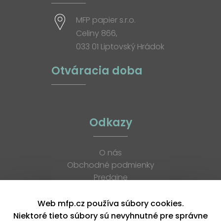
MFP papier s.r.o.
Celiny 866,
033 01 Liptovský Hrádok
Otváracia doba
Odkazy
O nás
Obchodné podmienky
Predajne
Katalógy
K stiahnutiu
Web mfp.cz používa súbory cookies.
Blog
Niektoré tieto súbory sú nevyhnutné pre správne