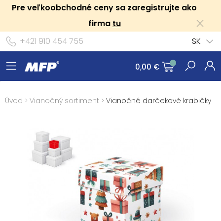
Pre veľkoobchodné ceny sa zaregistrujte ako
firma
tu
+421 910 454 755
SK
0,00 €
Úvod
>
Vianočný sortiment
>
Vianočné darčekové krabičky