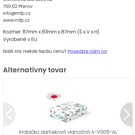
750 02 Přerov
info@mfp.cz
www.mfp.cz
Rozmer: 87mm x 83mm x 87mm (Š x V x H)
Vyrobené v EU.
Našli ste niekde lepšiu cenu?
Povedzte nám to!
Alternatívny tovar
Krabička darčeková vianočná A-V005-AL