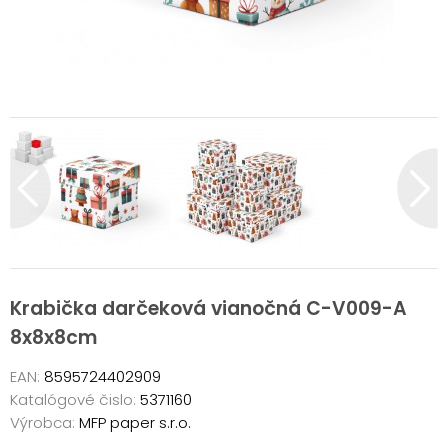
Krabička darčeková vianočná C-V009-A
8x8x8cm
EAN:
8595724402909
Katalógové čislo:
5371160
Výrobca:
MFP paper s.r.o.