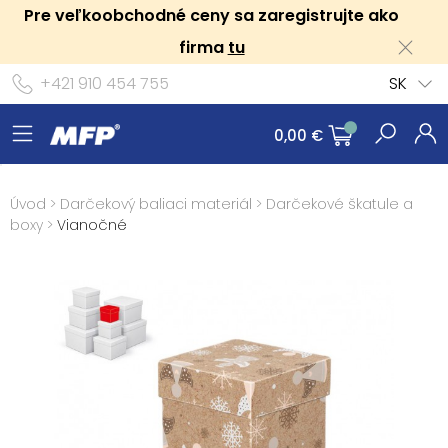
Pre veľkoobchodné ceny sa zaregistrujte ako
firma
tu
+421 910 454 755
SK
0,00 €
Úvod
>
Darčekový baliaci materiál
>
Darčekové škatule a
boxy
>
Vianočné