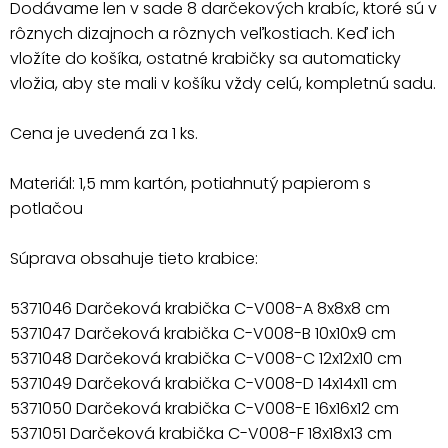
Dodávame len v sade 8 darčekových krabíc, ktoré sú v
rôznych dizajnoch a rôznych veľkostiach. Keď ich
vložíte do košíka, ostatné krabičky sa automaticky
vložia, aby ste mali v košíku vždy celú, kompletnú sadu.
Cena je uvedená za 1 ks.
Materiál: 1,5 mm kartón, potiahnutý papierom s
potlačou
Súprava obsahuje tieto krabice:
5371046 Darčeková krabička C-V008-A 8x8x8 cm
5371047 Darčeková krabička C-V008-B 10x10x9 cm
5371048 Darčeková krabička C-V008-C 12x12x10 cm
5371049 Darčeková krabička C-V008-D 14x14x11 cm
5371050 Darčeková krabička C-V008-E 16x16x12 cm
5371051 Darčeková krabička C-V008-F 18x18x13 cm