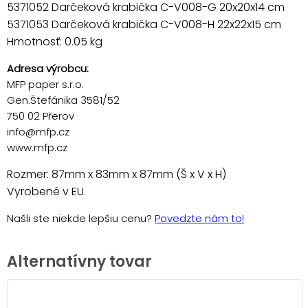
5371052 Darčeková krabička C-V008-G 20x20x14 cm
5371053 Darčeková krabička C-V008-H 22x22x15 cm
Hmotnosť: 0.05 kg
Adresa výrobcu:
MFP paper s.r.o.
Gen.Štefánika 3581/52
750 02 Přerov
info@mfp.cz
www.mfp.cz
Rozmer: 87mm x 83mm x 87mm (Š x V x H)
Vyrobené v EU.
Našli ste niekde lepšiu cenu?
Povedzte nám to!
Alternatívny tovar