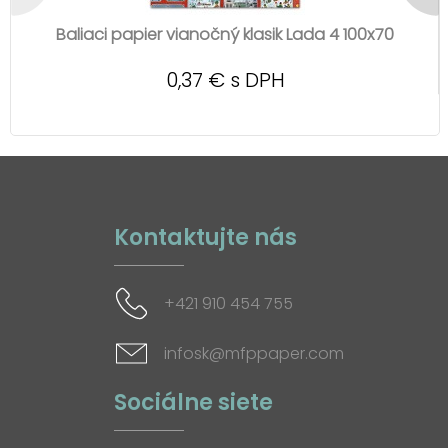
Baliaci papier vianočný klasik Lada 4 100x70
0,37 € s DPH
Kontaktujte nás
+421 910 454 755
infosk@mfppaper.com
Sociálne siete