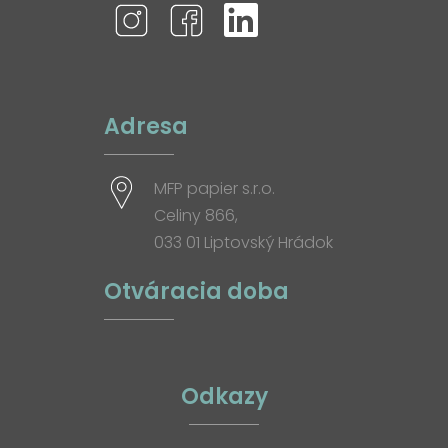
Adresa
MFP papier s.r.o.
Celiny 866,
033 01 Liptovský Hrádok
Otváracia doba
Odkazy