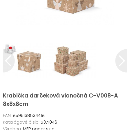
Krabička darčeková vianočná C-V008-A
8x8x8cm
EAN:
8595138534418
Katalógové čislo:
5371046
Výrobca:
MFP paper s.r.o.