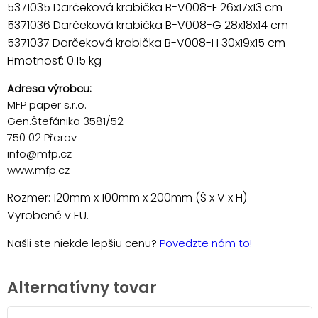
5371035 Darčeková krabička B-V008-F 26x17x13 cm
5371036 Darčeková krabička B-V008-G 28x18x14 cm
5371037 Darčeková krabička B-V008-H 30x19x15 cm
Hmotnosť: 0.15 kg
Adresa výrobcu:
MFP paper s.r.o.
Gen.Štefánika 3581/52
750 02 Přerov
info@mfp.cz
www.mfp.cz
Rozmer: 120mm x 100mm x 200mm (Š x V x H)
Vyrobené v EU.
Našli ste niekde lepšiu cenu?
Povedzte nám to!
Alternatívny tovar