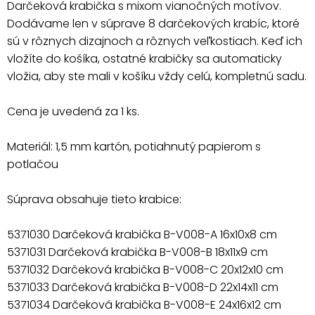
Darčeková krabička s mixom vianočných motívov.
Dodávame len v súprave 8 darčekových krabíc, ktoré
sú v rôznych dizajnoch a rôznych veľkostiach. Keď ich
vložíte do košíka, ostatné krabičky sa automaticky
vložia, aby ste mali v košíku vždy celú, kompletnú sadu.
Cena je uvedená za 1 ks.
Materiál: 1,5 mm kartón, potiahnutý papierom s
potlačou
Súprava obsahuje tieto krabice:
5371030 Darčeková krabička B-V008-A 16x10x8 cm
5371031 Darčeková krabička B-V008-B 18x11x9 cm
5371032 Darčeková krabička B-V008-C 20x12x10 cm
5371033 Darčeková krabička B-V008-D 22x14x11 cm
5371034 Darčeková krabička B-V008-E 24x16x12 cm