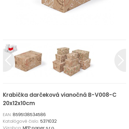
Krabička darčeková vianočná B-V008-C
20x12x10cm
EAN:
8595138534586
Katalógové čislo:
5371032
Výrobca:
MFP paper s.r.o.