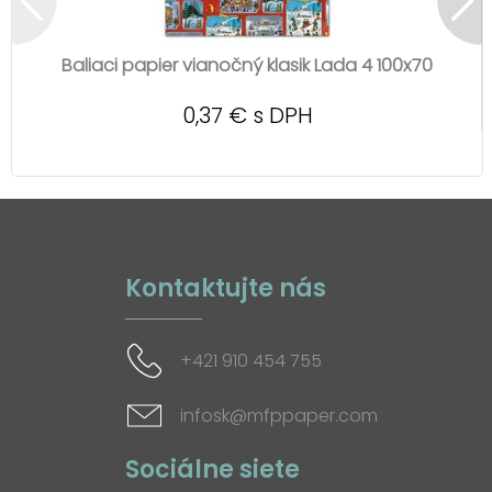
Baliaci papier vianočný klasik Lada 4 100x70
0,37 € s DPH
Kontaktujte nás
+421 910 454 755
infosk@mfppaper.com
Sociálne siete