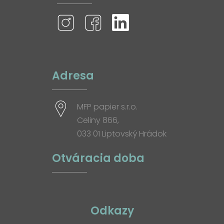
Adresa
MFP papier s.r.o.
Celiny 866,
033 01 Liptovský Hrádok
Otváracia doba
Odkazy