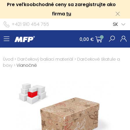
Pre veľkoobchodné ceny sa zaregistrujte ako
firma
tu
+421 910 454 755
SK
0,00 €
Úvod
>
Darčekový baliaci materiál
>
Darčekové škatule a
boxy
>
Vianočné