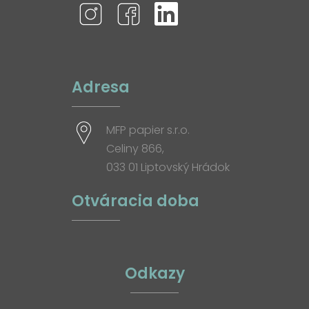
Adresa
MFP papier s.r.o.
Celiny 866,
033 01 Liptovský Hrádok
Otváracia doba
Odkazy