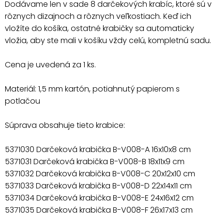
Dodávame len v sade 8 darčekových krabíc, ktoré sú v
rôznych dizajnoch a rôznych veľkostiach. Keď ich
vložíte do košíka, ostatné krabičky sa automaticky
vložia, aby ste mali v košíku vždy celú, kompletnú sadu.
Cena je uvedená za 1 ks.
Materiál: 1,5 mm kartón, potiahnutý papierom s
potlačou
Súprava obsahuje tieto krabice:
5371030 Darčeková krabička B-V008-A 16x10x8 cm
5371031 Darčeková krabička B-V008-B 18x11x9 cm
5371032 Darčeková krabička B-V008-C 20x12x10 cm
5371033 Darčeková krabička B-V008-D 22x14x11 cm
5371034 Darčeková krabička B-V008-E 24x16x12 cm
5371035 Darčeková krabička B-V008-F 26x17x13 cm