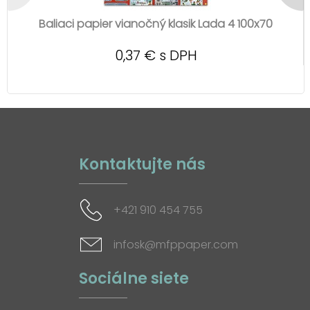
Baliaci papier vianočný klasik Lada 4 100x70
0,37 € s DPH
Kontaktujte nás
+421 910 454 755
infosk@mfppaper.com
Sociálne siete