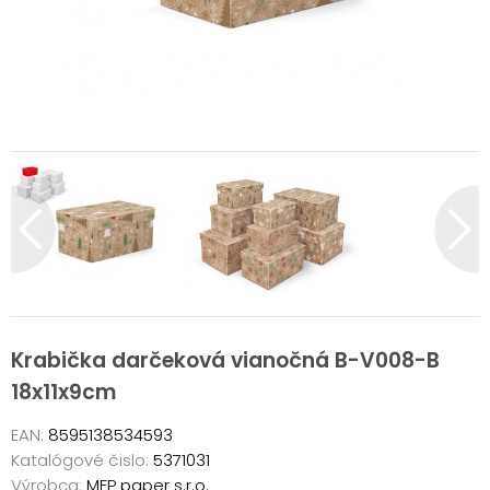
Krabička darčeková vianočná B-V008-B
18x11x9cm
EAN:
8595138534593
Katalógové čislo:
5371031
Výrobca:
MFP paper s.r.o.