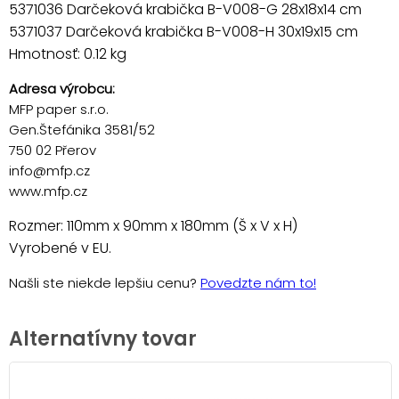
5371036 Darčeková krabička B-V008-G 28x18x14 cm
5371037 Darčeková krabička B-V008-H 30x19x15 cm
Hmotnosť: 0.12 kg
Adresa výrobcu:
MFP paper s.r.o.
Gen.Štefánika 3581/52
750 02 Přerov
info@mfp.cz
www.mfp.cz
Rozmer: 110mm x 90mm x 180mm (Š x V x H)
Vyrobené v EU.
Našli ste niekde lepšiu cenu?
Povedzte nám to!
Alternatívny tovar