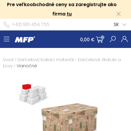
Pre veľkoobchodné ceny sa zaregistrujte ako
firma
tu
+421 910 454 755
SK
0,00 €
Úvod
>
Darčekový baliaci materiál
>
Darčekové škatule a
boxy
>
Vianočné