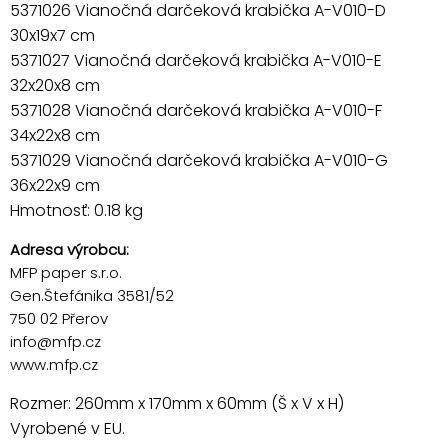
5371026 Vianočná darčeková krabička A-V010-D
30x19x7 cm
5371027 Vianočná darčeková krabička A-V010-E
32x20x8 cm
5371028 Vianočná darčeková krabička A-V010-F
34x22x8 cm
5371029 Vianočná darčeková krabička A-V010-G
36x22x9 cm
Hmotnosť: 0.18 kg
Adresa výrobcu:
MFP paper s.r.o.
Gen.Štefánika 3581/52
750 02 Přerov
info@mfp.cz
www.mfp.cz
Rozmer: 260mm x 170mm x 60mm (Š x V x H)
Vyrobené v EU.