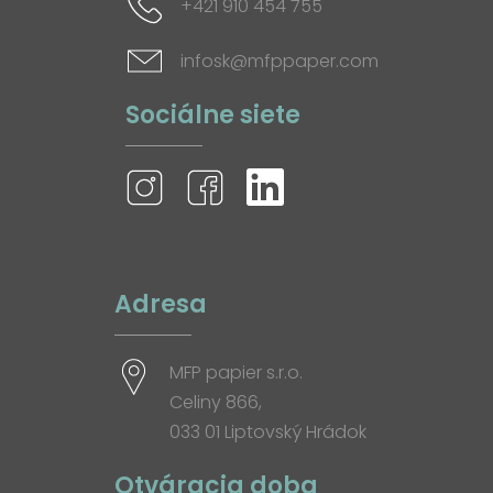
+421 910 454 755
infosk@mfppaper.com
Sociálne siete
Adresa
MFP papier s.r.o.
Celiny 866,
033 01 Liptovský Hrádok
Otváracia doba