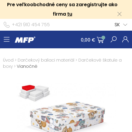
Pre veľkoobchodné ceny sa zaregistrujte ako
firma
tu
+421 910 454 755
SK
0,00 €
Úvod
>
Darčekový baliaci materiál
>
Darčekové škatule a
boxy
>
Vianočné