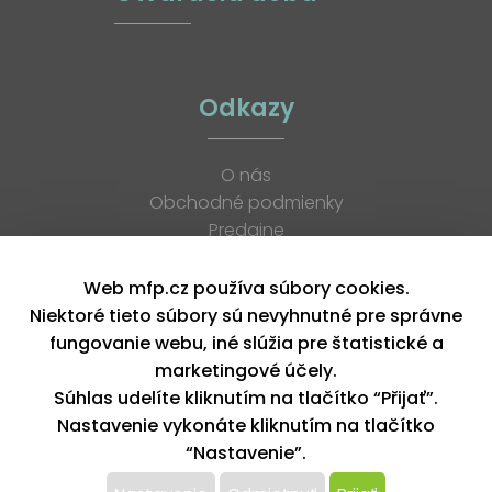
Odkazy
O nás
Obchodné podmienky
Predajne
Katalógy
K stiahnutiu
Web mfp.cz používa súbory cookies.
Blog
Niektoré tieto súbory sú nevyhnutné pre správne
Kontakt
fungovanie webu, iné slúžia pre štatistické a
Kariéra
marketingové účely.
XML feed
Súhlas udelíte kliknutím na tlačítko “Přijať”.
Nastavenie vykonáte kliknutím na tlačítko
“Nastavenie”.
Copyright © 2026, MFP paper s. r. o. | Všetky práva vyhradené
design by MFP