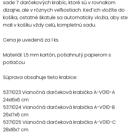
sade 7 darčekových krabíc, ktoré sú v rovnakom
dizajne, ale v rôznych veľkostiach. Keď ich vložíte do
košíka, ostatné škatule sa automaticky vložia, aby ste
mali v košíku vždy celú, kompletnú sadu.
Cena je uvedená za 1 ks.
Materiál: 1,5 mm kartón, potiahnutý papierom s
potlačou
Súprava obsahuje tieto krabice:
5371023 Vianočná darčeková krabička A-V010-A
24x16x6 cm
5371024 Vianočná darčeková krabička A-V010-B
26x17x6 cm
5371025 Vianočná darčeková krabička A-V010-C
28x18x7 cm