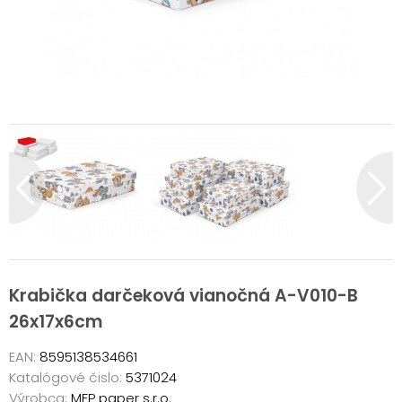
Krabička darčeková vianočná A-V010-B
26x17x6cm
EAN:
8595138534661
Katalógové čislo:
5371024
Výrobca:
MFP paper s.r.o.