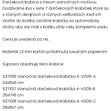
Darčeková krabica s mixom vianočných motívov.
Dodávame iba v sete 7 darčekových krabičiek, ktoré sú
v rôznych dizajnoch a rôznych veľkostiach. Keď ich
vložíte do košíka, ostatné krabičky sa automaticky
vložia, aby ste mali v košíku vždy celú, kompletnú sadu.
Cena je uvedená za 1 ks.
Materiál: 1,5 mm kartón potiahnutý luxusným papierom
Súprava obsahuje tieto krabice:
5371016 Vianočná darčeková krabička A-V009-A
24x16x6 cm
5371017 Vianočná darčeková krabička A-V009-B
26x17x6 cm
5371018 Vianočná darčeková krabička A-V009-C
28x18x7 cm