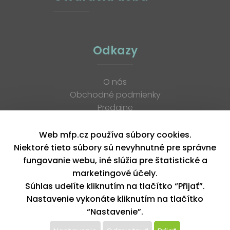
Odkazy
O nás
Obchodné podmienky
Predajne
Katalógy
K stiahnutiu
Web mfp.cz používa súbory cookies.
Blog
Niektoré tieto súbory sú nevyhnutné pre správne
Kontakt
fungovanie webu, iné slúžia pre štatistické a
Kariéra
marketingové účely.
XML feed
Súhlas udelíte kliknutím na tlačítko “Přijať”.
Nastavenie vykonáte kliknutím na tlačítko
“Nastavenie”.
Copyright © 2026, MFP paper s. r. o. | Všetky práva vyhradené
design by MFP