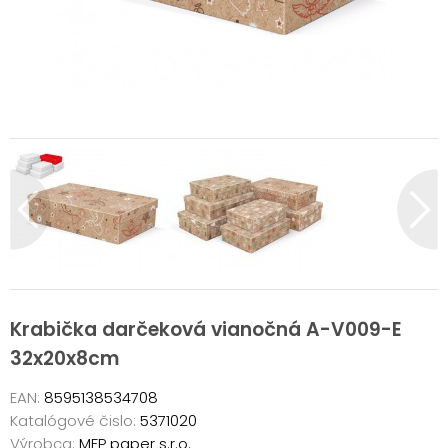
Krabička darčeková vianočná A-V009-E
32x20x8cm
EAN:
8595138534708
Katalógové čislo:
5371020
Výrobca:
MFP paper s.r.o.