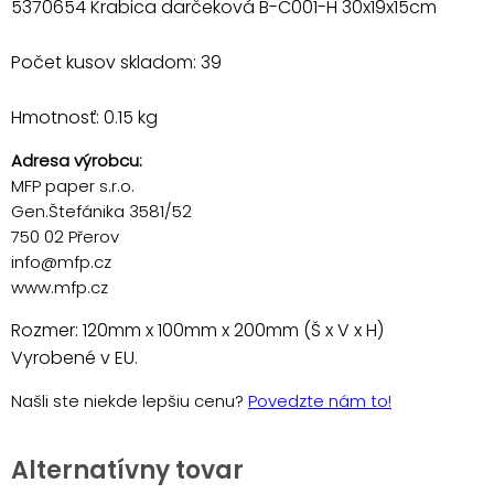
5370654 Krabica darčeková B-C001-H 30x19x15cm
Počet kusov skladom: 39
Hmotnosť: 0.15 kg
Adresa výrobcu:
MFP paper s.r.o.
Gen.Štefánika 3581/52
750 02 Přerov
info@mfp.cz
www.mfp.cz
Rozmer: 120mm x 100mm x 200mm (Š x V x H)
Vyrobené v EU.
Našli ste niekde lepšiu cenu?
Povedzte nám to!
Alternatívny tovar