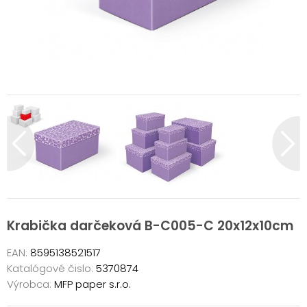
Krabička darčeková B-C005-C 20x12x10cm
EAN:
8595138521517
Katalógové čislo:
5370874
Výrobca:
MFP paper s.r.o.