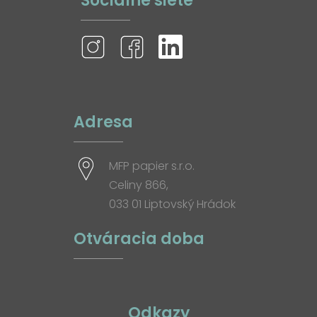
Sociálne siete
Adresa
MFP papier s.r.o.
Celiny 866,
033 01 Liptovský Hrádok
Otváracia doba
Odkazy