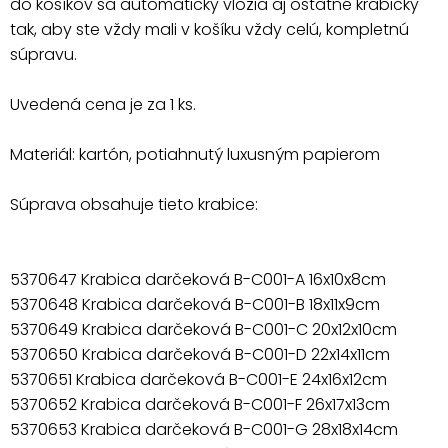
do košíkov sa automaticky vložia aj ostatné krabičky
tak, aby ste vždy mali v košíku vždy celú, kompletnú
súpravu.
Uvedená cena je za 1 ks.
Materiál: kartón, potiahnutý luxusným papierom
Súprava obsahuje tieto krabice:
5370647 Krabica darčeková B-C001-A 16x10x8cm
5370648 Krabica darčeková B-C001-B 18x11x9cm
5370649 Krabica darčeková B-C001-C 20x12x10cm
5370650 Krabica darčeková B-C001-D 22x14x11cm
5370651 Krabica darčeková B-C001-E 24x16x12cm
5370652 Krabica darčeková B-C001-F 26x17x13cm
5370653 Krabica darčeková B-C001-G 28x18x14cm