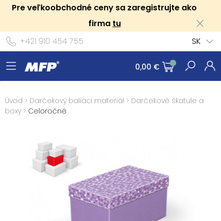
Pre veľkoobchodné ceny sa zaregistrujte ako
firma
tu
+421 910 454 755
SK
0,00 €
Úvod
>
Darčekový baliaci materiál
>
Darčekové škatule a
boxy
>
Celoročné