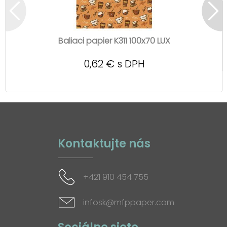
Baliaci papier K311 100x70 LUX
0,62 € s DPH
Kontaktujte nás
+421 910 454 755
infosk@mfppaper.com