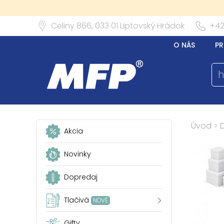
Celiny 866,
033 01
Liptovský Hrádok
+42
O NÁS
PR
Úvod
>
Akcia
Novinky
Dopredaj
Tlačivá
NOVÉ
Gifty