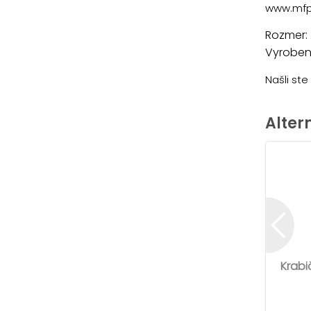
www.mfp
Rozmer:
Vyrobené
Našli st
Alter
Krabi