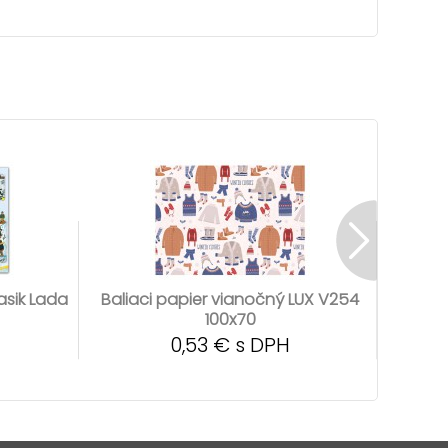
asik Lada
Baliaci papier vianočný LUX V254
Bali
100x70
0,53 € s DPH