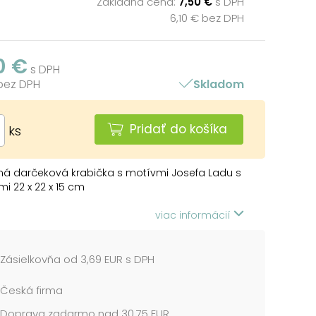
Základná cena:
7,50 €
s DPH
6,10 € bez DPH
0 €
s DPH
 bez DPH
Skladom
Pridať do košíka
ks
ná darčeková krabička s motívmi Josefa Ladu s
i 22 x 22 x 15 cm
e len v súprave 8 darčekových krabičiek,
viac informácií
ú v rovnakom dizajne, ale v rôznych veľkostiach.
 vložíte do košíka, ostatné škatule sa
icky vložia, takže v košíku budete mať vždy
Zásielkovňa od 3,69 EUR s DPH
ompletnú sadu.
Česká firma
 uvedená za 1 ks.
Doprava zadarmo nad 30,75 EUR