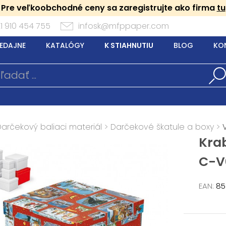
Pre veľkoobchodné ceny sa zaregistrujte ako firma
tu
1 910 454 755
infosk@mfppaper.com
EDAJNE
KATALÓGY
K STIAHNUTIU
BLOG
KO
Darčekový baliaci materiál
>
Darčekové škatule a boxy
>
Kra
C-V
EAN:
859