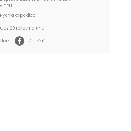
l: 1,5 mm kartón potiahnutý luxusným papierom
s DPH
Rýchla expedice
 obsahuje tieto krabice:
Cez 20 rokov na trhu
0 Vianočná darčeková krabička C-V005-AL 8x8x8
1 Vianočná darčeková krabička C-V005-BL
Tlač
Zdieľať
 cm
2 Vianočná darčeková krabička C-V005-CL
0 cm
3 Vianočná darčeková krabička C-V005-DL
 cm
4 Vianočná darčeková krabička C-V005-EL
2 cm
5 Vianočná darčeková krabička C-V005-FL
3 cm
6 Vianočná darčeková krabička C-V005-GL
14 cm
7 Vianočná darčeková krabička C-V005-HL
 cm...