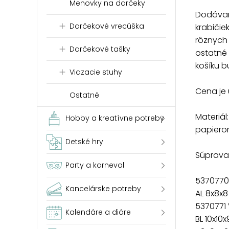
Menovky na darčeky
Dodávam
Darčekové vrecúška
krabičie
rôznych 
Darčekové tašky
ostatné 
košíku b
Viazacie stuhy
Cena je 
Ostatné
Materiál
Hobby a kreatívne potreby
papier
Detské hry
Súprava 
Party a karneval
5370770
Kancelárske potreby
AL 8x8x
5370771
Kalendáre a diáre
BL 10x10