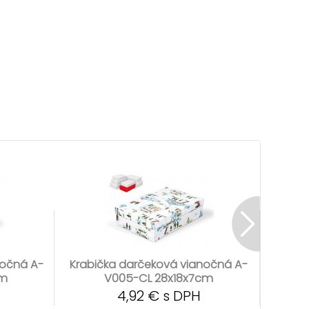
nočná A-
Krabička darčeková vianočná A-
Krabi
cm
V005-CL 28x18x7cm
4,92 € s DPH