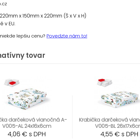
.cz
 220mm x 150mm x 220mm (Š x V x H)
 v EU.
e niekde lepšiu cenu?
Povedzte nám to!
natívny tovar
čka darčeková vianočná A-
Krabička darčeková via
V005-AL 24x16x6cm
V005-BL 26x17x6
4,06 € s DPH
4,55 € s DPH