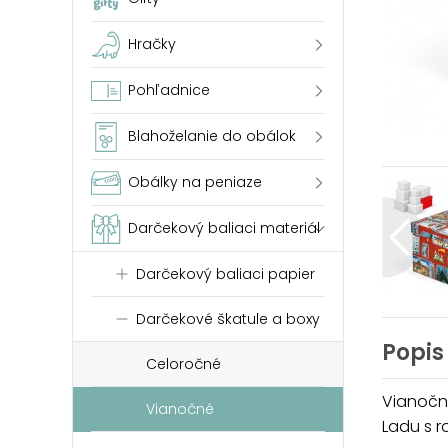
Hračky
Pohľadnice
Blahoželanie do obálok
Obálky na peniaze
Darčekový baliaci materiál
Darčekový baliaci papier
Darčekové škatule a boxy
Popis
Celoročné
Vianočn
Vianočné
Ladu s r