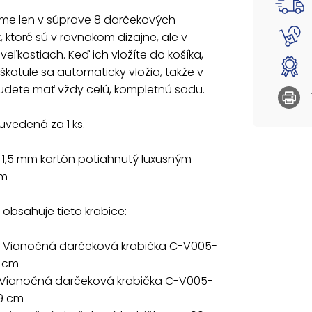
Materiá
e len v súprave 8 darčekových
k, ktoré sú v rovnakom dizajne, ale v
Súprava
veľkostiach. Keď ich vložíte do košíka,
537077
škatule sa automaticky vložia, takže v
cm
udete mať vždy celú, kompletnú sadu.
537077
10x10x9
uvedená za 1 ks.
537077
12x12x1
537077
: 1,5 mm kartón potiahnutý luxusným
14x14x11
om
537077
16x16x1
537077
obsahuje tieto krabice:
18x18x1
537077
 Vianočná darčeková krabička C-V005-
20x20x
8 cm
537077
22x22x15
 Vianočná darčeková krabička C-V005-
x9 cm