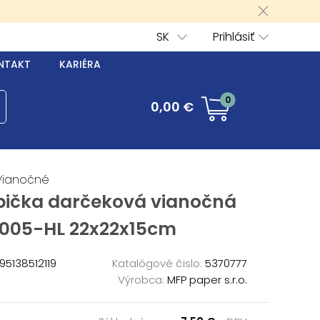
SK
Prihlásiť
NTAKT
KARIÉRA
0
0,00 €
Vianočné
bička darčeková vianočná
005-HL 22x22x15cm
5138512119
Katalógové čislo:
5370777
Výrobca:
MFP paper s.r.o.