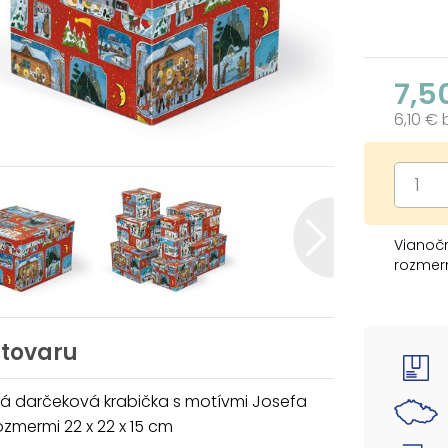
7,5
6,10 €
Vianoč
rozmerm
Dodávam
ktoré s
Keď ich
 tovaru
automat
celú, k
á darčeková krabička s motívmi Josefa
ozmermi 22 x 22 x 15 cm
Cena je