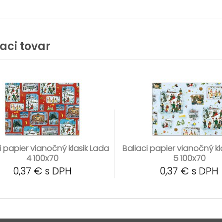
iaci tovar
i papier vianočný klasik Lada
Baliaci papier vianočný kl
4 100x70
5 100x70
0,37 € s DPH
0,37 € s DPH