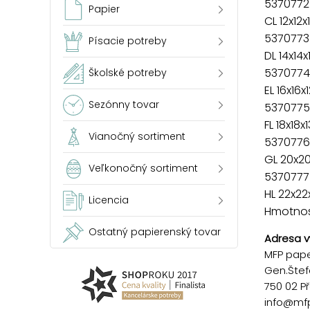
5370772
Papier
CL 12x12
5370773
Písacie potreby
DL 14x14x
5370774
Školské potreby
EL 16x16x
Sezónny tovar
5370775
FL 18x18x
Vianočný sortiment
5370776
GL 20x2
Veľkonočný sortiment
5370777
HL 22x22
Licencia
Hmotnosť
Ostatný papierenský tovar
Adresa v
MFP paper
Gen.Štef
750 02 P
info@mf