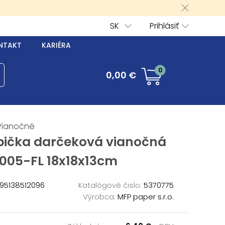
SK
Prihlásiť
NTAKT
KARIÉRA
0
0,00 €
Vianočné
bička darčeková vianočná
005-FL 18x18x13cm
95138512096
Katalógové čislo:
5370775
Výrobca:
MFP paper s.r.o.