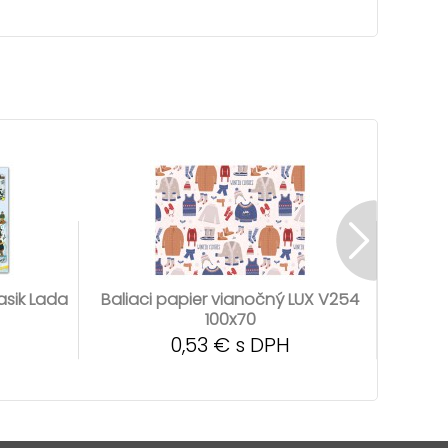
asik Lada
Baliaci papier vianočný LUX V254
Bali
100x70
0,53 € s DPH