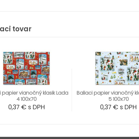
iaci tovar
i papier vianočný klasik Lada
Baliaci papier vianočný kl
4 100x70
5 100x70
0,37 € s DPH
0,37 € s DPH