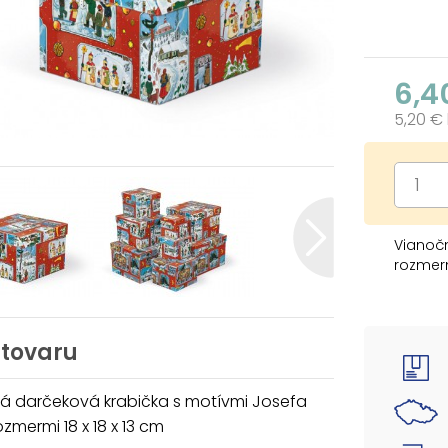
6,4
5,20 €
Vianoč
rozmerm
Dodávam
ktoré s
Keď ich
 tovaru
automat
celú, k
á darčeková krabička s motívmi Josefa
ozmermi 18 x 18 x 13 cm
Cena je