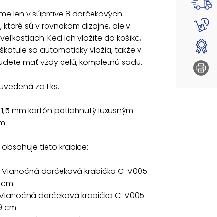
Materiá
e len v súprave 8 darčekových
k, ktoré sú v rovnakom dizajne, ale v
Súprava
veľkostiach. Keď ich vložíte do košíka,
537077
škatule sa automaticky vložia, takže v
cm
udete mať vždy celú, kompletnú sadu.
537077
10x10x9
uvedená za 1 ks.
537077
12x12x1
537077
: 1,5 mm kartón potiahnutý luxusným
14x14x11
om
537077
16x16x1
537077
obsahuje tieto krabice:
18x18x1
537077
 Vianočná darčeková krabička C-V005-
20x20x
8 cm
537077
22x22x15
 Vianočná darčeková krabička C-V005-
x9 cm