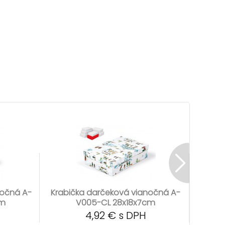
nočná A-
Krabička darčeková vianočná A-
Krabi
cm
V005-CL 28x18x7cm
4,92 € s DPH