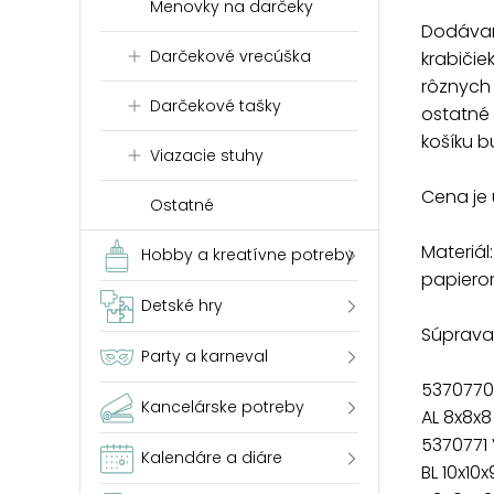
Menovky na darčeky
Dodávam
Darčekové vrecúška
krabičie
rôznych 
Darčekové tašky
ostatné 
košíku b
Viazacie stuhy
Cena je 
Ostatné
Materiál
Hobby a kreatívne potreby
papier
Detské hry
Súprava 
Party a karneval
5370770
Kancelárske potreby
AL 8x8x
5370771
Kalendáre a diáre
BL 10x10