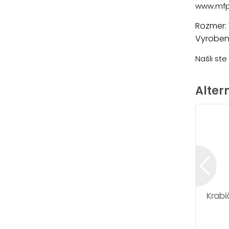
www.mfp
Rozmer: 
Vyrobené
Našli st
Alter
Krabi