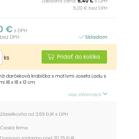
Základná cena:
6,40 €
s DPH
5,20 € bez DPH
0 €
s DPH
 bez DPH
Skladom
Pridať do košíka
ks
ná darčeková krabička s motívmi Josefa Ladu s
i 18 x 18 x 13 cm
e len v súprave 8 darčekových krabičiek,
viac informácií
ú v rovnakom dizajne, ale v rôznych veľkostiach.
 vložíte do košíka, ostatné škatule sa
icky vložia, takže v košíku budete mať vždy
Zásielkovňa od 3,69 EUR s DPH
ompletnú sadu.
Česká firma
 uvedená za 1 ks.
Doprava zadarmo nad 30,75 EUR