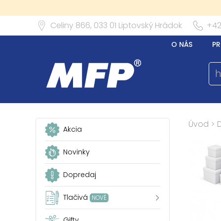
Celiny 866,
033 01
Liptovský Hrádok
+42
O NÁS
PR
Úvod
>
Akcia
Novinky
Dopredaj
Tlačivá
NOVÉ
Gifty