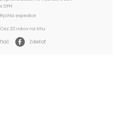
l: 1,5 mm kartón potiahnutý luxusným papierom
s DPH
Rýchla expedice
 obsahuje tieto krabice:
Cez 20 rokov na trhu
0 Vianočná darčeková krabička C-V005-AL 8x8x8
1 Vianočná darčeková krabička C-V005-BL
Tlač
Zdieľať
 cm
2 Vianočná darčeková krabička C-V005-CL
0 cm
3 Vianočná darčeková krabička C-V005-DL
 cm
4 Vianočná darčeková krabička C-V005-EL
2 cm
5 Vianočná darčeková krabička C-V005-FL
3 cm
6 Vianočná darčeková krabička C-V005-GL
14 cm
7 Vianočná darčeková krabička C-V005-HL
 cm...