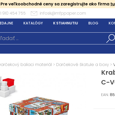
Pre veľkoobchodné ceny sa zaregistrujte ako firma
tu
1 910 454 755
infosk@mfppaper.com
EDAJNE
KATALÓGY
K STIAHNUTIU
BLOG
KO
Darčekový baliaci materiál
>
Darčekové škatule a boxy
>
Kra
C-V
EAN:
85