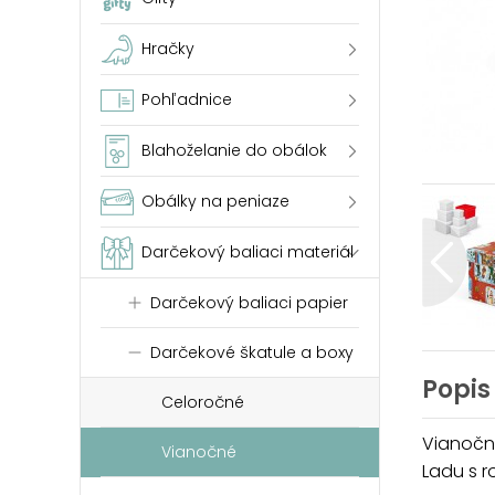
Hračky
Pohľadnice
Blahoželanie do obálok
Obálky na peniaze
Darčekový baliaci materiál
Darčekový baliaci papier
Darčekové škatule a boxy
Popis
Celoročné
Vianočn
Vianočné
Ladu s r