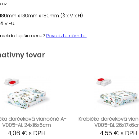
.cz
180mm x 130mm x 180mm (Š x V x H)
 v EU.
e niekde lepšiu cenu?
Povedzte nám to!
natívny tovar
čka darčeková vianočná A-
Krabička darčeková via
V005-AL 24x16x6cm
V005-BL 26x17x6
4,06 € s DPH
4,55 € s DPH