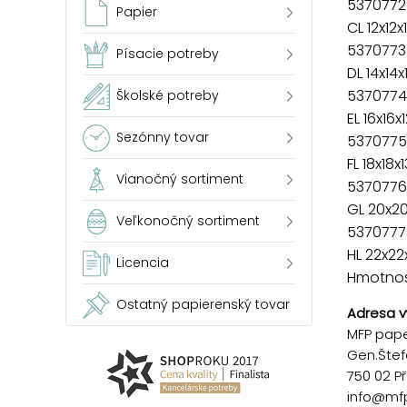
5370772
Papier
CL 12x12
5370773
Písacie potreby
DL 14x14x
5370774
Školské potreby
EL 16x16x
Sezónny tovar
5370775
FL 18x18x
Vianočný sortiment
5370776
GL 20x2
Veľkonočný sortiment
5370777
HL 22x22
Licencia
Hmotnosť
Ostatný papierenský tovar
Adresa v
MFP paper
Gen.Štef
750 02 P
info@mf