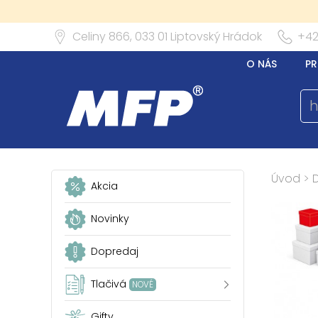
Celiny 866,
033 01
Liptovský Hrádok
+42
O NÁS
PR
Úvod
>
Akcia
Novinky
Dopredaj
Tlačivá
NOVÉ
Gifty