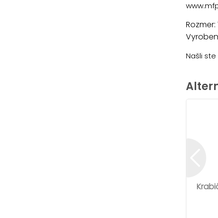
www.mfp
Rozmer: 
Vyrobené
Našli st
Alter
Krabi