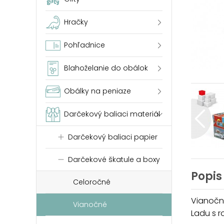
Hračky
Pohľadnice
Blahoželanie do obálok
Obálky na peniaze
Darčekový baliaci materiál
Darčekový baliaci papier
Darčekové škatule a boxy
Popis
Celoročné
Vianočn
Vianočné
Ladu s r