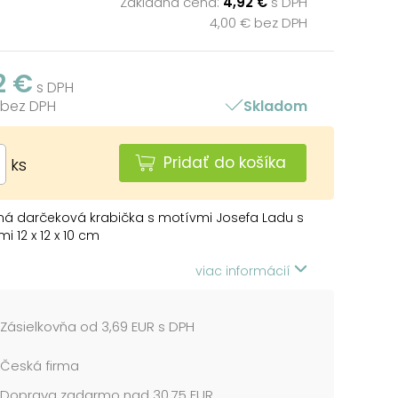
Základná cena:
4,92 €
s DPH
4,00 € bez DPH
2 €
s DPH
 bez DPH
Skladom
Pridať do košíka
ks
ná darčeková krabička s motívmi Josefa Ladu s
i 12 x 12 x 10 cm
e len v súprave 8 darčekových krabičiek,
viac informácií
ú v rovnakom dizajne, ale v rôznych veľkostiach.
 vložíte do košíka, ostatné škatule sa
icky vložia, takže v košíku budete mať vždy
Zásielkovňa od 3,69 EUR s DPH
ompletnú sadu.
Česká firma
 uvedená za 1 ks.
Doprava zadarmo nad 30,75 EUR