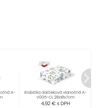
nočná A-
Krabička darčeková vianočná A-
Krabi
cm
V005-CL 28x18x7cm
4,92 € s DPH