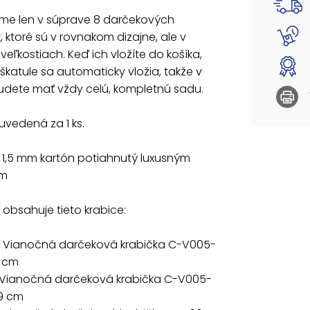
Materiá
e len v súprave 8 darčekových
k, ktoré sú v rovnakom dizajne, ale v
Súprava
veľkostiach. Keď ich vložíte do košíka,
537077
škatule sa automaticky vložia, takže v
cm
udete mať vždy celú, kompletnú sadu.
537077
10x10x9
uvedená za 1 ks.
537077
12x12x1
537077
: 1,5 mm kartón potiahnutý luxusným
14x14x11
om
537077
16x16x1
537077
obsahuje tieto krabice:
18x18x1
537077
 Vianočná darčeková krabička C-V005-
20x20x
8 cm
537077
22x22x15
 Vianočná darčeková krabička C-V005-
x9 cm