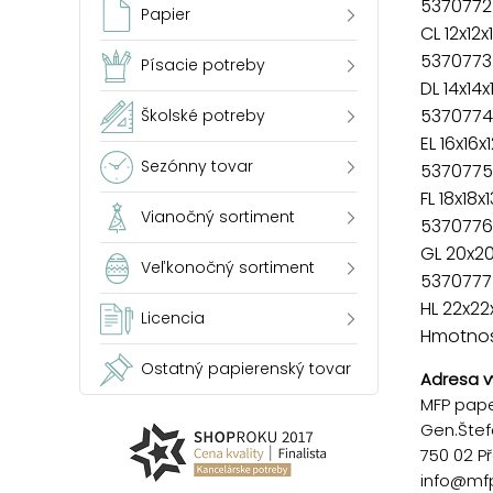
5370772
Papier
CL 12x12
5370773
Písacie potreby
DL 14x14x
5370774
Školské potreby
EL 16x16x
Sezónny tovar
5370775
FL 18x18x
Vianočný sortiment
5370776
GL 20x2
Veľkonočný sortiment
5370777
HL 22x22
Licencia
Hmotnosť
Ostatný papierenský tovar
Adresa v
MFP paper
Gen.Štef
750 02 P
info@mf