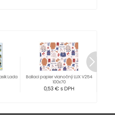
asik Lada
Baliaci papier vianočný LUX V254
Bali
100x70
0,53 € s DPH