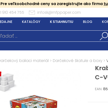
Pre veľkoobchodné ceny sa zaregistrujte ako firma
tu
1 910 454 755
infosk@mfppaper.com
EDAJNE
KATALÓGY
K STIAHNUTIU
BLOG
KO
Darčekový baliaci materiál
>
Darčekové škatule a boxy
>
Kra
C-V
EAN:
85