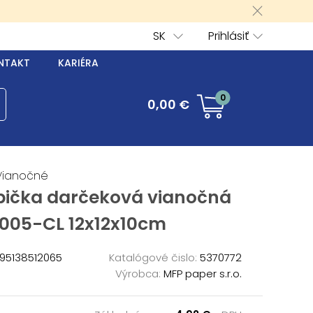
SK
Prihlásiť
NTAKT
KARIÉRA
0
0,00 €
Vianočné
bička darčeková vianočná
005-CL 12x12x10cm
95138512065
Katalógové čislo:
5370772
Výrobca:
MFP paper s.r.o.