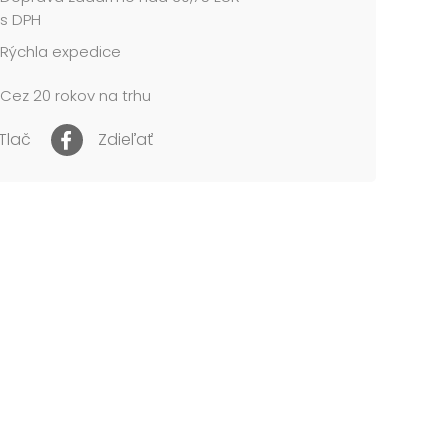
l: 1,5 mm kartón potiahnutý luxusným papierom
s DPH
Rýchla expedice
 obsahuje tieto krabice:
Cez 20 rokov na trhu
0 Vianočná darčeková krabička C-V005-AL 8x8x8
1 Vianočná darčeková krabička C-V005-BL
Tlač
Zdieľať
 cm
2 Vianočná darčeková krabička C-V005-CL
0 cm
3 Vianočná darčeková krabička C-V005-DL
 cm
4 Vianočná darčeková krabička C-V005-EL
2 cm
5 Vianočná darčeková krabička C-V005-FL
3 cm
6 Vianočná darčeková krabička C-V005-GL
14 cm
7 Vianočná darčeková krabička C-V005-HL
 cm...