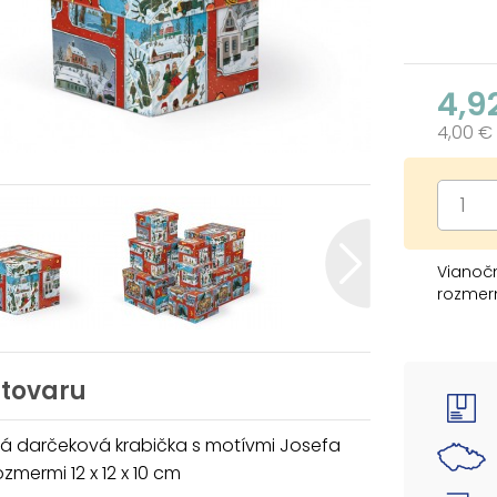
4,9
4,00 €
Vianoč
rozmerm
Dodávam
ktoré s
Keď ich
 tovaru
automat
celú, k
á darčeková krabička s motívmi Josefa
ozmermi 12 x 12 x 10 cm
Cena je