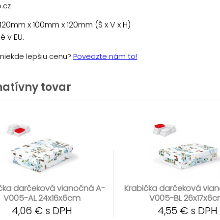
.cz
120mm x 100mm x 120mm (Š x V x H)
 v EU.
e niekde lepšiu cenu?
Povedzte nám to!
natívny tovar
čka darčeková vianočná A-
Krabička darčeková via
V005-AL 24x16x6cm
V005-BL 26x17x6
4,06 € s DPH
4,55 € s DPH