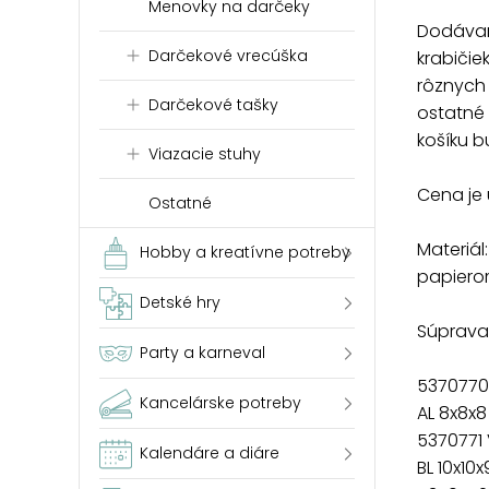
Menovky na darčeky
Dodávam
Darčekové vrecúška
krabičie
rôznych 
Darčekové tašky
ostatné 
košíku b
Viazacie stuhy
Cena je 
Ostatné
Materiál
Hobby a kreatívne potreby
papier
Detské hry
Súprava 
Party a karneval
5370770
Kancelárske potreby
AL 8x8x
5370771
Kalendáre a diáre
BL 10x10