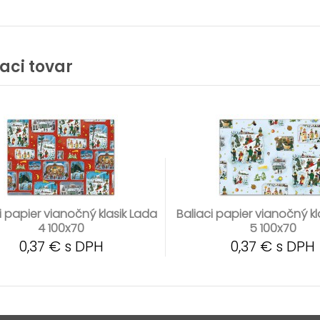
iaci tovar
i papier vianočný klasik Lada
Baliaci papier vianočný kl
4 100x70
5 100x70
0,37 € s DPH
0,37 € s DPH