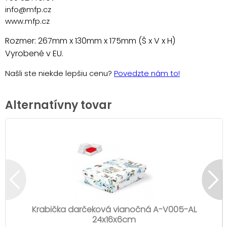
info@mfp.cz
www.mfp.cz
Rozmer: 267mm x 130mm x 175mm (Š x V x H)
Vyrobené v EU.
Našli ste niekde lepšiu cenu?
Povedzte nám to!
Alternatívny tovar
Krabička darčeková vianočná A-V005-AL
24x16x6cm