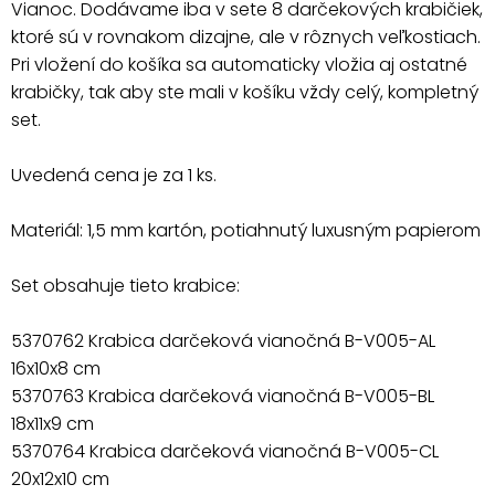
Vianoc. Dodávame iba v sete 8 darčekových krabičiek,
ktoré sú v rovnakom dizajne, ale v rôznych veľkostiach.
Pri vložení do košíka sa automaticky vložia aj ostatné
krabičky, tak aby ste mali v košíku vždy celý, kompletný
set.
Uvedená cena je za 1 ks.
Materiál: 1,5 mm kartón, potiahnutý luxusným papierom
Set obsahuje tieto krabice:
5370762 Krabica darčeková vianočná B-V005-AL
16x10x8 cm
5370763 Krabica darčeková vianočná B-V005-BL
18x11x9 cm
5370764 Krabica darčeková vianočná B-V005-CL
20x12x10 cm