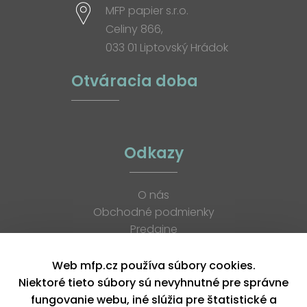
MFP papier s.r.o.
Celiny 866,
033 01 Liptovský Hrádok
Otváracia doba
Odkazy
O nás
Obchodné podmienky
Predajne
Katalógy
K stiahnutiu
Web mfp.cz používa súbory cookies.
Blog
Niektoré tieto súbory sú nevyhnutné pre správne
Kontakt
fungovanie webu, iné slúžia pre štatistické a