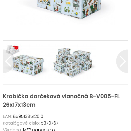
Krabička darčeková vianočná B-V005-FL
26x17x13cm
EAN:
8595138512010
Katalógové čislo:
5370767
Výrobca:
MFP paper s.r.o.