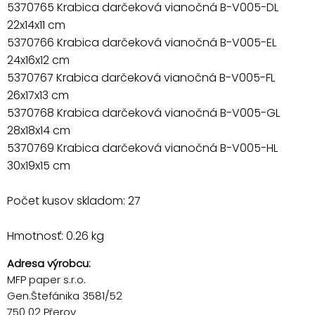
5370765 Krabica darčeková vianočná B-V005-DL
22x14x11 cm
5370766 Krabica darčeková vianočná B-V005-EL
24x16x12 cm
5370767 Krabica darčeková vianočná B-V005-FL
26x17x13 cm
5370768 Krabica darčeková vianočná B-V005-GL
28x18x14 cm
5370769 Krabica darčeková vianočná B-V005-HL
30x19x15 cm
Počet kusov skladom: 27
Hmotnosť: 0.26 kg
Adresa výrobcu:
MFP paper s.r.o.
Gen.Štefánika 3581/52
750 02 Přerov