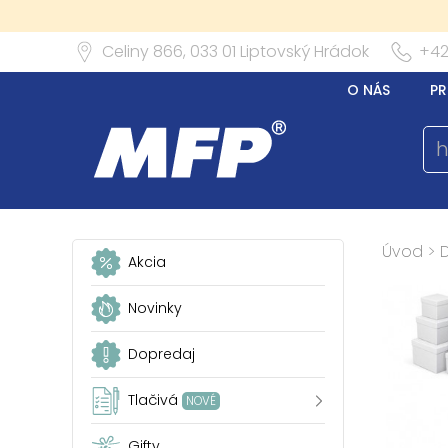
Celiny 866,
033 01
Liptovský Hrádok
+42
O NÁS
PR
Úvod
>
Akcia
Novinky
Dopredaj
Tlačivá
NOVÉ
Gifty