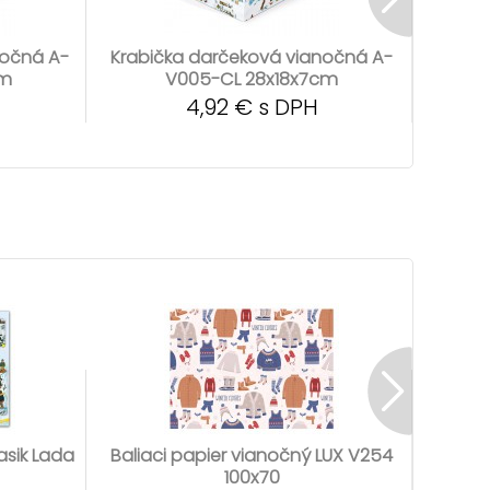
nočná A-
Krabička darčeková vianočná A-
Krabi
cm
V005-CL 28x18x7cm
4,92 € s DPH
asik Lada
Baliaci papier vianočný LUX V254
Bali
100x70