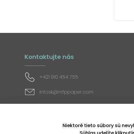
Kontaktujte nás
+421 910 454 755
infosk@mfppaper.com
Sociálne siete
Niektoré tieto súbory sú nevy
Súhlas udelíte kliknut