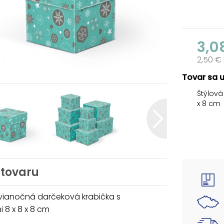
3,0
2,50 €
Tovar sa 
Štýlová
x 8 cm
Darčeko
rýchle 
Dodávam
v rovna
vložení
 tovaru
krabičk
set.
 vianočná darčeková krabička s
Uvedená
 8 x 8 x 8 cm
Materiá