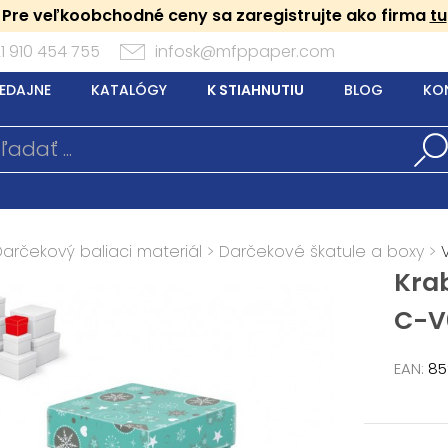
Pre veľkoobchodné ceny sa zaregistrujte ako firma
tu
1 910 454 755
infosk@mfppaper.com
EDAJNE
KATALÓGY
K STIAHNUTIU
BLOG
KO
Darčekový baliaci materiál
>
Darčekové škatule a boxy
>
Kra
C-V
EAN:
85