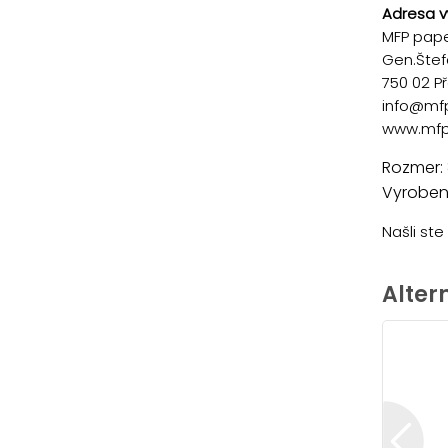
Adresa v
MFP paper
Gen.Štef
750 02 P
info@mf
www.mfp
Rozmer:
Vyrobené
Našli st
Alter