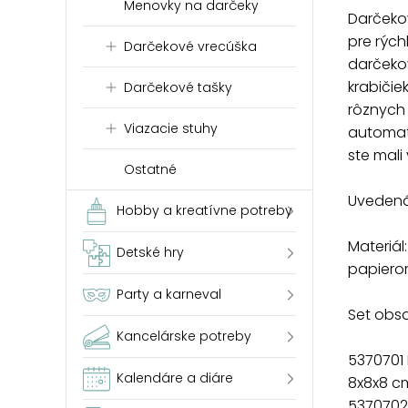
Menovky na darčeky
Darčekov
pre rých
Darčekové vrecúška
darčeko
krabičie
Darčekové tašky
rôznych 
Viazacie stuhy
automati
ste mali
Ostatné
Uvedená 
Hobby a kreatívne potreby
Materiál
Detské hry
papier
Party a karneval
Set obsa
Kancelárske potreby
5370701
Kalendáre a diáre
8x8x8 c
5370702