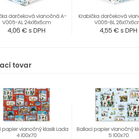
čka darčeková vianočná A-
Krabička darčeková via
V005-AL 24x16x6cm
V005-BL 26x17x6
4,06 € s DPH
4,55 € s DPH
iaci tovar
i papier vianočný klasik Lada
Baliaci papier vianočný kl
4 100x70
5 100x70