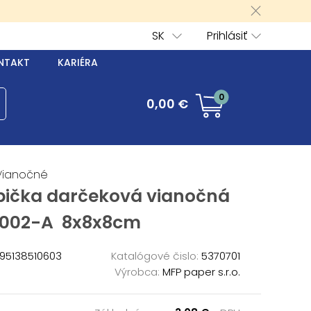
SK
Prihlásiť
NTAKT
KARIÉRA
0
0,00 €
Vianočné
bička darčeková vianočná
002-A 8x8x8cm
95138510603
Katalógové čislo:
5370701
Výrobca:
MFP paper s.r.o.