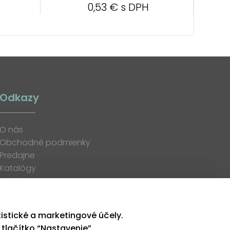
0,53 € s DPH
Odkazy
O nás
Obchodné podmienky
Predajne
Katalógy
K stiahnutiu
Blog
Kontakt
tistické a marketingové účely.
Kariéra
 tlačítko “Nastavenie”.