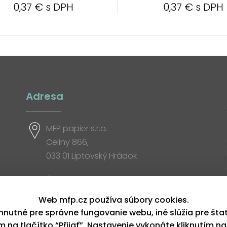
0,37 € s DPH
0,37 € s DPH
Adresa
MFP papier s.r.o.
Celiny 866,
033 01 Liptovský Hrádok
Otváracia doba
Web mfp.cz používa súbory cookies.
hnutné pre správne fungovanie webu, iné slúžia pre šta
ím na tlačítko “Přijať”. Nastavenie vykonáte kliknutím na