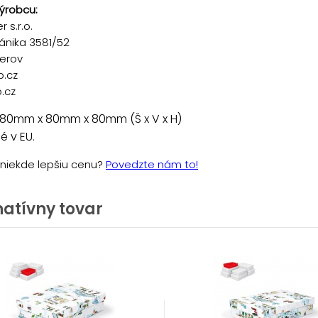
ýrobcu:
 s.r.o.
ánika 3581/52
řerov
p.cz
.cz
 80mm x 80mm x 80mm (Š x V x H)
 v EU.
e niekde lepšiu cenu?
Povedzte nám to!
natívny tovar