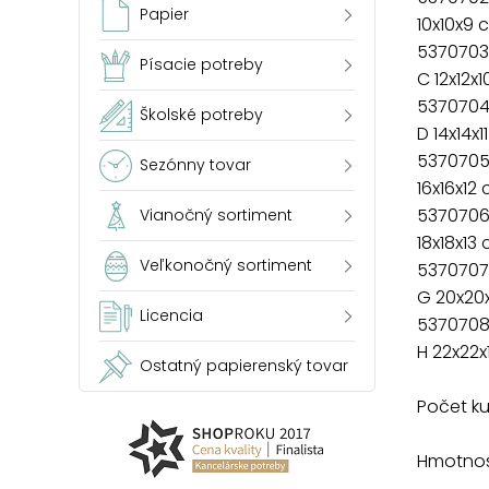
Papier
10x10x9 
5370703
Písacie potreby
C 12x12x
5370704
Školské potreby
D 14x14x1
5370705
Sezónny tovar
16x16x12
5370706
Vianočný sortiment
18x18x13
Veľkonočný sortiment
5370707
G 20x20
Licencia
5370708
H 22x22x
Ostatný papierenský tovar
Počet ku
Hmotnosť