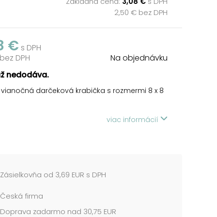
Základná cena:
3,08 €
s DPH
2,50 € bez DPH
8 €
s DPH
 bez DPH
Na objednávku
už nedodáva.
 vianočná darčeková krabička s rozmermi 8 x 8
vá krabička s motívom vločiek. Ideálna pre
viac informácií
a ľahké zabalenie vianočných darčekov.
e iba v sete 8 darčekových krabičiek, ktoré sú
kom dizajne, ale v rôznych veľkostiach. Pri
 do košíka sa automaticky vložia aj ostatné
y, tak aby ste mali v košíku vždy celý, kompletný
Zásielkovňa od 3,69 EUR s DPH
Česká firma
 cena je za 1 ks.
Doprava zadarmo nad 30,75 EUR
l: 1,5 mm kartón, potiahnutý luxusným papierom