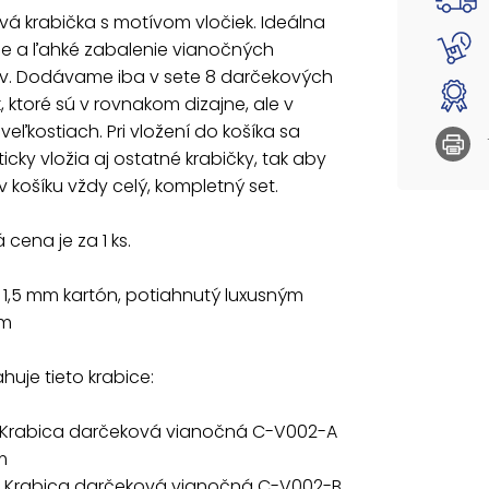
á krabička s motívom vločiek. Ideálna
Set obs
le a ľahké zabalenie vianočných
v. Dodávame iba v sete 8 darčekových
537070
k, ktoré sú v rovnakom dizajne, ale v
cm
537070
veľkostiach. Pri vložení do košíka sa
cm
cky vložia aj ostatné krabičky, tak aby
5370703
 v košíku vždy celý, kompletný set.
cm
5370704
cm
cena je za 1 ks.
5370705
cm
: 1,5 mm kartón, potiahnutý luxusným
5370706
om
cm
537070
20x20x
huje tieto krabice:
537070
22x22x15
 Krabica darčeková vianočná C-V002-A
m
 Krabica darčeková vianočná C-V002-B