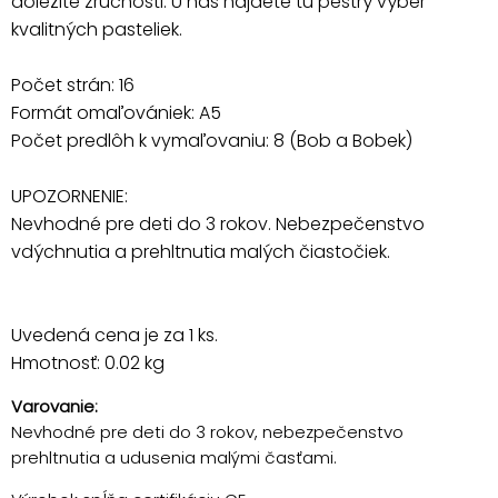
dôležité zručnosti. U nás nájdete tu pestrý výber
kvalitných pasteliek.
Počet strán: 16
Formát omaľovániek: A5
Počet predlôh k vymaľovaniu: 8 (Bob a Bobek)
UPOZORNENIE:
Nevhodné pre deti do 3 rokov. Nebezpečenstvo
vdýchnutia a prehltnutia malých čiastočiek.
Uvedená cena je za 1 ks.
Hmotnosť: 0.02 kg
Varovanie:
Nevhodné pre deti do 3 rokov, nebezpečenstvo
prehltnutia a udusenia malými časťami.