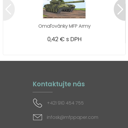
Omaľovánky MFP Army
0,42 € s DPH
Kontaktujte nás
+421 910 454 755
infosk@mfppaper.com