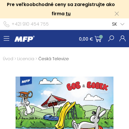
Pre veľkoobchodné ceny sa zaregistrujte ako
firma
tu
+421 910 454 755
SK
0,00 €
Úvod
>
Licencia
>
Česká Televize