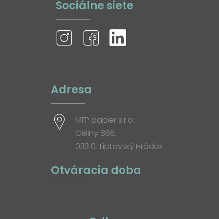
Sociálne siete
Adresa
MFP papier s.r.o.
Celiny 866,
033 01 Liptovský Hrádok
Otváracia doba