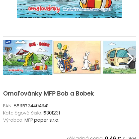
Omaľovánky MFP Bob a Bobek
EAN:
8595724404941
Katalógové čislo:
5301231
Výrobca:
MFP paper s.r.o.
Základná cena:
0,46 €
s DPH