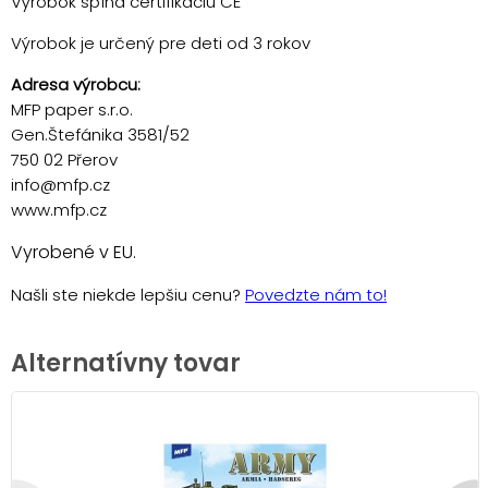
Výrobok spĺňa certifikáciu CE
Výrobok je určený pre deti od 3 rokov
Adresa výrobcu:
MFP paper s.r.o.
Gen.Štefánika 3581/52
750 02 Přerov
info@mfp.cz
www.mfp.cz
Vyrobené v EU.
Našli ste niekde lepšiu cenu?
Povedzte nám to!
Alternatívny tovar