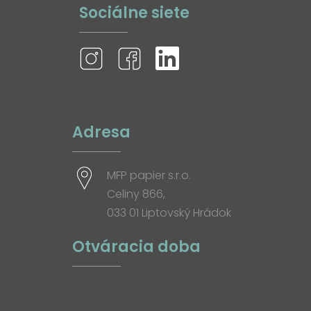
Sociálne siete
Adresa
MFP papier s.r.o.
Celiny 866,
033 01 Liptovský Hrádok
Otváracia doba