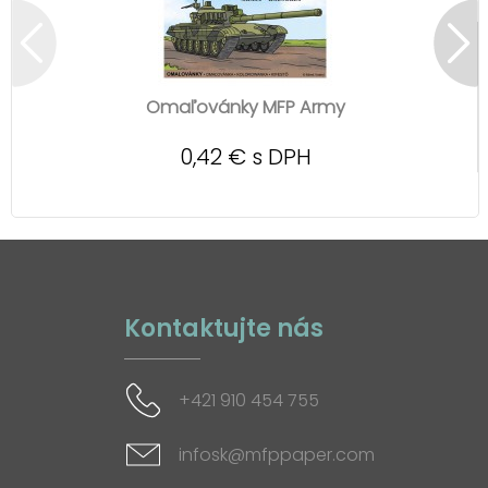
Omaľovánky MFP Army
0,42 € s DPH
Kontaktujte nás
+421 910 454 755
infosk@mfppaper.com