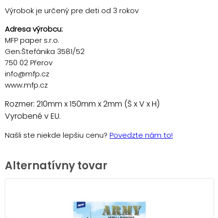
Výrobok je určený pre deti od 3 rokov
Adresa výrobcu:
MFP paper s.r.o.
Gen.Štefánika 3581/52
750 02 Přerov
info@mfp.cz
www.mfp.cz
Rozmer: 210mm x 150mm x 2mm (Š x V x H)
Vyrobené v EU.
Našli ste niekde lepšiu cenu?
Povedzte nám to!
Alternatívny tovar