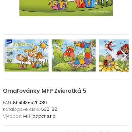
Omaľovánky MFP Zvieratká 5
EAN:
8595138526086
Katalógové čislo:
5301188
Výrobca:
MFP paper s.r.o.