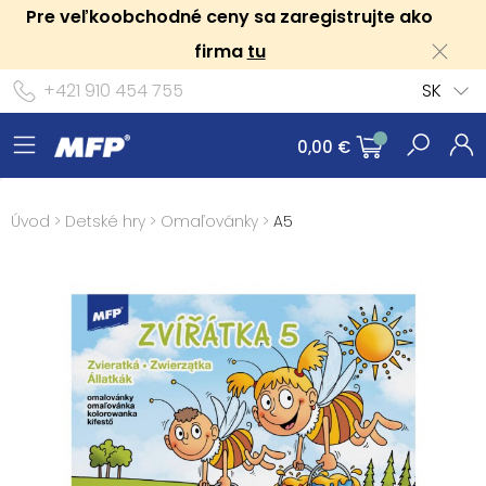
Pre veľkoobchodné ceny sa zaregistrujte ako
firma
tu
+421 910 454 755
SK
0,00 €
Úvod
>
Detské hry
>
Omaľovánky
>
A5