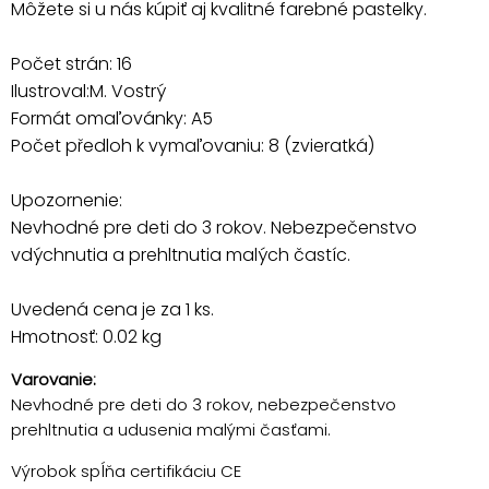
Môžete si u nás kúpiť aj kvalitné farebné pastelky.
Počet strán: 16
Ilustroval:M. Vostrý
Formát omaľovánky: A5
Počet předloh k vymaľovaniu: 8 (zvieratká)
Upozornenie:
Nevhodné pre deti do 3 rokov. Nebezpečenstvo
vdýchnutia a prehltnutia malých častíc.
Uvedená cena je za 1 ks.
Hmotnosť: 0.02 kg
Varovanie:
Nevhodné pre deti do 3 rokov, nebezpečenstvo
prehltnutia a udusenia malými časťami.
Výrobok spĺňa certifikáciu CE