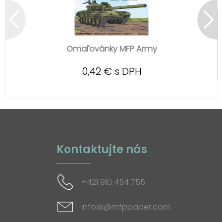
Omaľovánky MFP Army
0,42 € s DPH
Kontaktujte nás
+421 910 454 755
infosk@mfppaper.com