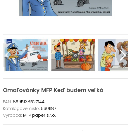
Omaľovánky MFP Keď budem veľká
EAN:
8595138527144
Katalógové čislo:
5301187
Výrobca:
MFP paper s.r.o.