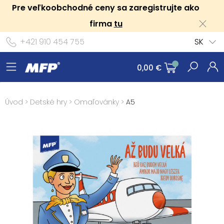
Pre veľkoobchodné ceny sa zaregistrujte ako
firma
tu
+421 910 454 755
SK
0,00 €
Úvod
>
Detské hry
>
Omaľovánky
>
A5