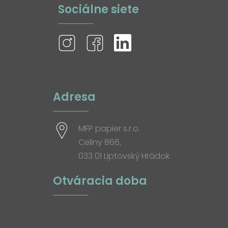
Sociálne siete
Adresa
MFP papier s.r.o.
Celiny 866,
033 01 Liptovský Hrádok
Otváracia doba