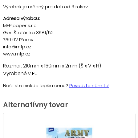
Výrobok je určený pre deti od 3 rokov
Adresa výrobcu:
MFP paper s.r.o.
Gen.Štefánika 3581/52
750 02 Přerov
info@mfp.cz
www.mfp.cz
Rozmer: 210mm x 150mm x 2mm (Š x V x H)
Vyrobené v EU.
Našli ste niekde lepšiu cenu?
Povedzte nám to!
Alternatívny tovar