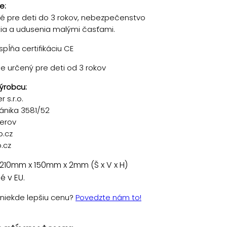
e:
 pre deti do 3 rokov, nebezpečenstvo
tia a udusenia malými časťami.
pĺňa certifikáciu CE
je určený pre deti od 3 rokov
ýrobcu:
 s.r.o.
ánika 3581/52
řerov
p.cz
.cz
210mm x 150mm x 2mm (Š x V x H)
 v EU.
e niekde lepšiu cenu?
Povedzte nám to!