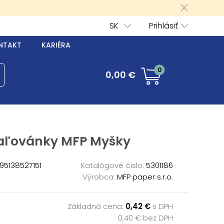
SK
Prihlásiť
NTAKT
KARIÉRA
0
0,00 €
ľovánky MFP Myšky
95138527151
Katalógové čislo:
5301186
Výrobca:
MFP paper s.r.o.
Základná cena:
0,42 €
s DPH
0,40 € bez DPH