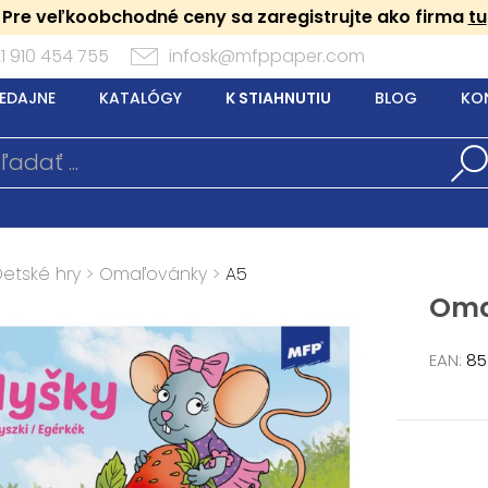
Pre veľkoobchodné ceny sa zaregistrujte ako firma
tu
1 910 454 755
infosk@mfppaper.com
EDAJNE
KATALÓGY
K STIAHNUTIU
BLOG
KO
Detské hry
>
Omaľovánky
>
A5
Oma
EAN:
85