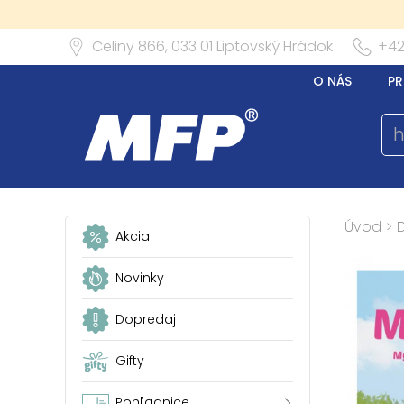
Celiny 866,
033 01
Liptovský Hrádok
+42
O NÁS
PR
Úvod
>
Akcia
Novinky
Dopredaj
Gifty
Pohľadnice