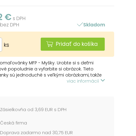
2 €
s DPH
 bez DPH
Skladom
Pridať do košíka
ks
omaľovánky MFP - Myšky. Urobte si s deťmi
é popoludnie a vyfarbite si obrázok. Tieto
nky sú jednoduché s veľkými obrázkami, takže
né aj pre najmenšie deti. Vyfarbovanie
viac informácií
v pomôže rozvíjať celý rad zručností a
stí, najmä má veľký vplyv na jemnú motoriku.
i môžete kúpiť aj kvalitné farebné pastelky.
Zásielkovňa od 3,69 EUR s DPH
al: M. Vostrý
 omaľovánky: A5
Česká firma
redlôh k vymaľovaniu: 8 (myšy)
trán: 16
Doprava zadarmo nad 30,75 EUR