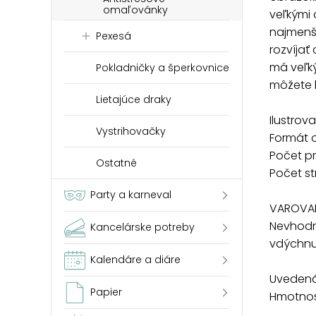
omaľovánky
veľkými 
najmenš
Pexesá
rozvíjať
má veľký
Pokladničky a šperkovnice
môžete k
Lietajúce draky
Ilustrova
Vystrihovačky
Formát 
Počet pr
Ostatné
Počet st
Party a karneval
VAROVAN
Nevhodn
Kancelárske potreby
vdýchnut
Kalendáre a diáre
Uvedená 
Papier
Hmotnosť