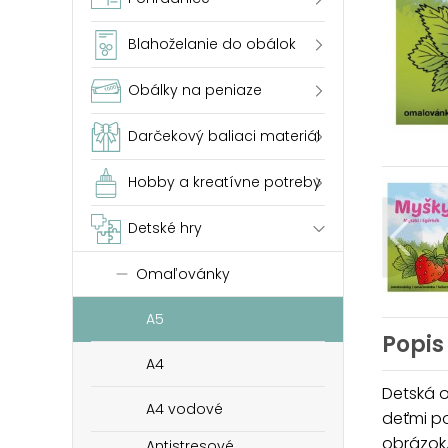
Blahoželanie do obálok
Obálky na peniaze
Darčekový baliaci materiál
Hobby a kreatívne potreby
Detské hry
Omaľovánky
A5
Popis
A4
Detská o
A4 vodové
deťmi p
obrázok
Antistresové