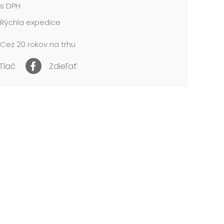
s DPH
NIE:
é pre deti do 3 rokov. Nebezpečie vdýchnutia
Rýchla expedice
tnutia malých častíc.
Cez 20 rokov na trhu
cena je za 1 ks....
Tlač
Zdieľať