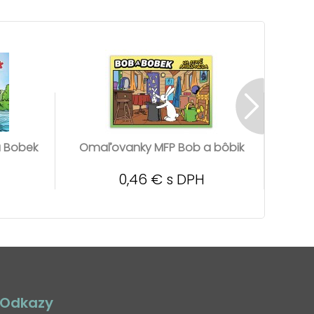
 Bobek
Omaľovanky MFP Bob a bôbik
Omaľ
0,46 € s DPH
Odkazy