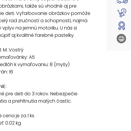
VAROVA
obrázkami, takže sú vhodné aj pre
Nevhodn
ie deti. Vyfarbovanie obrázkov pomôže
a prehl
 celý rad zručností a schopností, najmä
 vplyv na jemnú motoriku. U nás si
Uvedená 
úpiť aj kvalitné farebné pastelky.
l: M. Vostrý
omaľovánky: A5
edlôh k vymaľovaniu: 8 (myšy)
rán: 16
IE:
é pre deti do 3 rokov. Nebezpečie
ia a prehltnutia malých častíc.
cena je za 1 ks.
: 0.02 kg