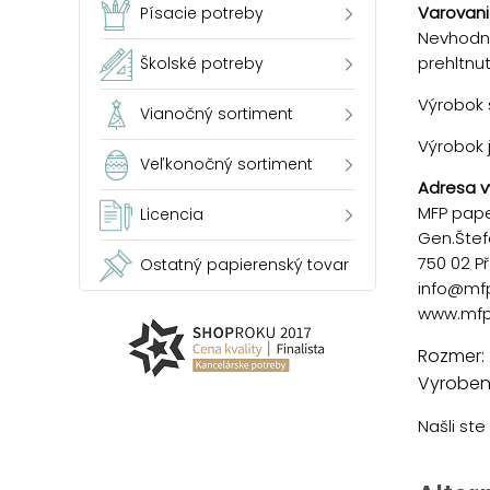
Varovani
Písacie potreby
Nevhodné
prehltnu
Školské potreby
Výrobok s
Vianočný sortiment
Výrobok 
Veľkonočný sortiment
Adresa v
MFP paper
Licencia
Gen.Štef
750 02 P
Ostatný papierenský tovar
info@mf
www.mfp
Rozmer: 
Vyrobené
Našli st