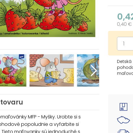
0,4
0,40 €
Detská 
pohodov
maľova
sú vhod
obrázko
schopno
U nás s
 tovaru
Ilustrov
Formát
maľovánky MFP - Myšky. Urobte si s
Počet p
ohodové popoludnie a vyfarbite si
Počet s
. Tieto maľovanky sú jednoduché s