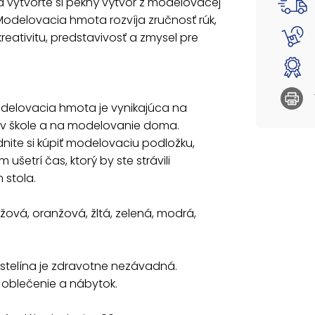
a vytvorte si pekný výtvor z modelovacej
odelovacia hmota rozvíja zručnosť rúk,
FARBY: 
kreativitu, predstavivosť a zmysel pre
Táto pl
oblečen
:
Hmotnos
delovacia hmota je vynikajúca na
Rozmery
 v škole a na modelovanie doma.
Hmotnos
ite si kúpiť modelovaciu podložku,
UPOZOR
 ušetrí čas, ktorý by ste strávili
Nevhodn
 stola.
Nebezpe
Pri pou
užová, oranžová, žltá, zelená, modrá,
Plastel
záveso
stelína je zdravotne nezávadná.
Uvedená
 oblečenie a nábytok.