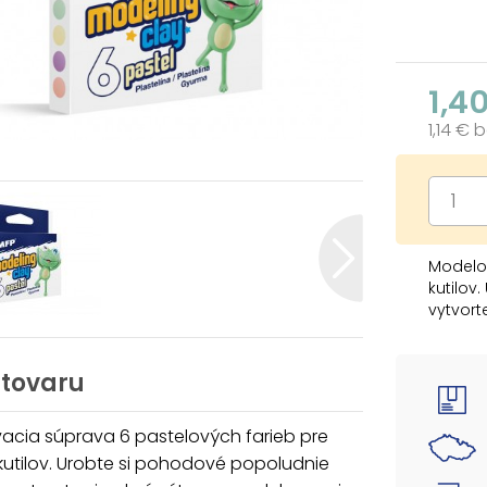
1,4
1,14 € 
Modelo
kutilov
vytvort
Modelov
kreativ
 tovaru
POUŽITIE
Táto mo
acia súprava 6 pastelových farieb pre
škole a
utilov. Urobte si pohodové popoludnie
modelov
ste strá