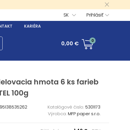
SK
Prihlásiť
NTAKT
KARIÉRA
0
0,00 €
elovacia hmota 6 ks farieb
TEL 100g
95138535262
Katalógové čislo:
5301173
Výrobca:
MFP paper s.r.o.