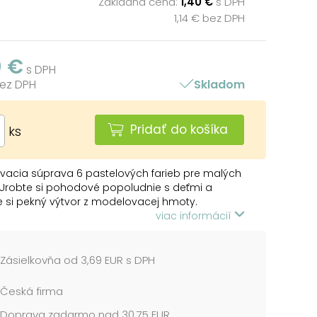
Základná cena:
1,40 €
s DPH
1,14 € bez DPH
0 €
s DPH
bez DPH
Skladom
Pridať do košíka
ks
vacia súprava 6 pastelových farieb pre malých
. Urobte si pohodové popoludnie s deťmi a
e si pekný výtvor z modelovacej hmoty.
acia hmota rozvíja zručnosť rúk, zvyšuje
viac informácií
itu, predstavivosť a zmysel pre farby.
:
Zásielkovňa od 3,69 EUR s DPH
delovacia hmota je vynikajúca na použitie v
 na modelovanie doma. Nezabudnite si kúpiť
Česká firma
aciu podložku, ktorá vám ušetrí čas, ktorý by
Doprava zadarmo nad 30,75 EUR
vili drhnutím stola.