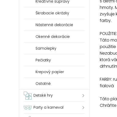
s deťmi 
Kreatívne súpravy
hmoty. M
Škrabacie okrázky
zvyšuje 
farby.
Nástenné dekorácie
POUŽITIE
Okenné dekorácie
Táto mo
použitie
Samolepky
Nezabudn
ktorá vám
Pečiatky
drhnutím
Krepový papier
FARBY: r
Ostatné
fialová
Detské hry
Táto pla
Chráňte
Party a karneval