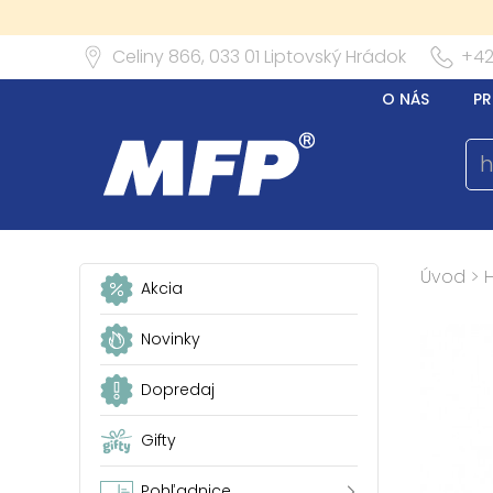
Celiny 866,
033 01
Liptovský Hrádok
+42
O NÁS
PR
Úvod
>
Akcia
Novinky
Dopredaj
Gifty
Pohľadnice