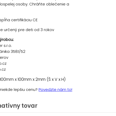
ospelej osoby. Chráňte oblečenie a
pĺňa certifikáciu CE
je určený pre deti od 3 rokov
ýrobcu:
 s.r.o.
ánika 3581/52
řerov
p.cz
.cz
100mm x 100mm x 2mm (Š x V x H)
e niekde lepšiu cenu?
Povedzte nám to!
natívny tovar