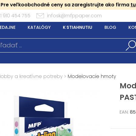
Pre veľkoobchodné ceny sa zaregistrujte ako firma
tu
1 910 454 755
infosk@mfppaper.com
EDAJNE
KATALÓGY
K STIAHNUTIU
BLOG
KO
Hobby a kreatívne potreby
>
Modelovacie hmoty
Mod
PAS
EAN:
85