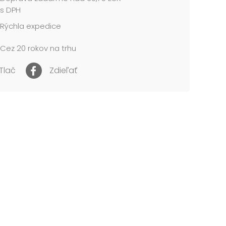
s DPH
ružová, oranžová, žltá, zelená, modrá, fialová
Rýchla expedice
astelína je zdravotne nezávadná. Chráňte
Cez 20 rokov na trhu
ie a nábytok.
ť celého balenia: 100 g
Tlač
Zdieľať
 balenia: 95 x 100 x 15 mm
ť jedného maliarskeho valčeka: 16,7 g
NENIE:
é pre deti do 3 rokov.
čenstvo vdýchnutia a požitia malých častíc.
žívaní sa odporúča dohľad dospelej osoby.
íny sú umiestnené v papierovej krabičke so
m.
 cena je za 1 balenie....