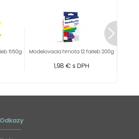
ieb 550g
Modelovacia hmota 12 farieb 200g
Model
1,98 € s DPH
Odkazy