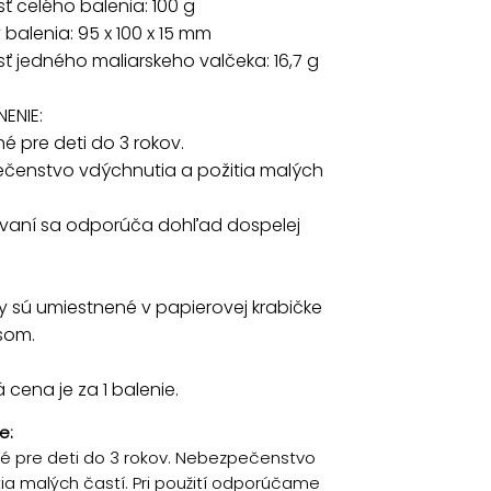
 celého balenia: 100 g
balenia: 95 x 100 x 15 mm
 jedného maliarskeho valčeka: 16,7 g
ENIE:
 pre deti do 3 rokov.
čenstvo vdýchnutia a požitia malých
žívaní sa odporúča dohľad dospelej
ny sú umiestnené v papierovej krabičke
som.
cena je za 1 balenie.
e:
 pre deti do 3 rokov. Nebezpečenstvo
tia malých častí. Pri použití odporúčame