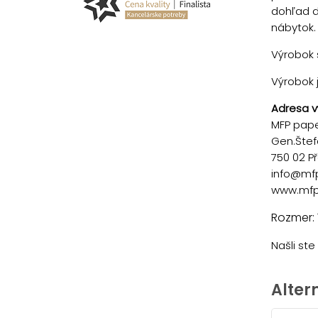
dohľad d
nábytok.
Výrobok s
Výrobok 
Adresa v
MFP paper
Gen.Štef
750 02 P
info@mf
www.mfp
Rozmer: 
Našli st
Alter