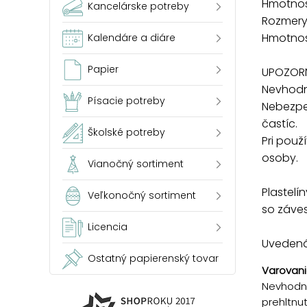
Hmotnosť
Kancelárske potreby
Rozmery 
Hmotnosť
Kalendáre a diáre
Papier
UPOZORN
Nevhodné
Písacie potreby
Nebezpe
častíc.
Školské potreby
Pri pou
osoby.
Vianočný sortiment
Plastelí
Veľkonočný sortiment
so záve
Licencia
Uvedená 
Ostatný papierenský tovar
Varovani
Nevhodné
prehltnu