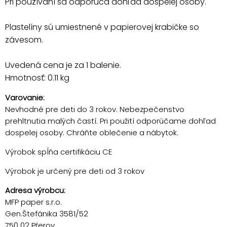
Pri používaní sa odporúča dohľad dospelej osoby.
Plastelíny sú umiestnené v papierovej krabičke so
závesom.
Uvedená cena je za 1 balenie.
Hmotnosť: 0.11 kg
Varovanie:
Nevhodné pre deti do 3 rokov. Nebezpečenstvo
prehltnutia malých častí. Pri použití odporúčame dohľad
dospelej osoby. Chráňte oblečenie a nábytok.
Výrobok spĺňa certifikáciu CE
Výrobok je určený pre deti od 3 rokov
Adresa výrobcu:
MFP paper s.r.o.
Gen.Štefánika 3581/52
750 02 Přerov