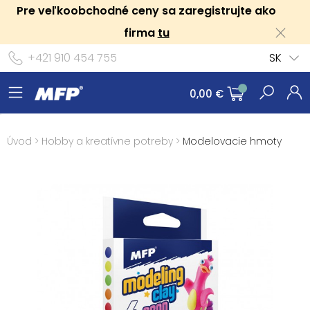
Pre veľkoobchodné ceny sa zaregistrujte ako
firma
tu
+421 910 454 755
SK
0,00 €
Úvod
>
Hobby a kreatívne potreby
>
Modelovacie hmoty