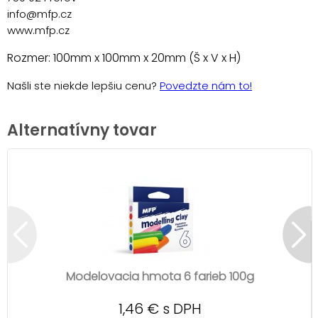
info@mfp.cz
www.mfp.cz
Rozmer: 100mm x 100mm x 20mm (Š x V x H)
Našli ste niekde lepšiu cenu?
Povedzte nám to!
Alternatívny tovar
Modelovacia hmota 6 farieb 100g
1,46 € s DPH