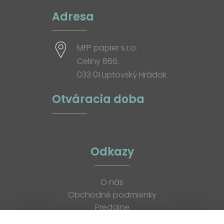
Adresa
MFP papier s.r.o.
Celiny 866,
033 01 Liptovský Hrádok
Otváracia doba
Odkazy
O nás
Obchodné podmienky
Predajne
Katalógy