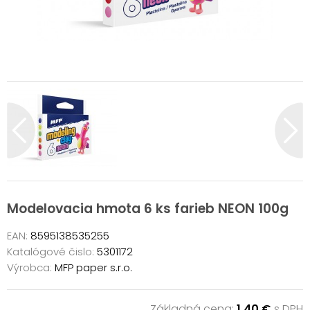
Modelovacia hmota 6 ks farieb NEON 100g
EAN:
8595138535255
Katalógové čislo:
5301172
Výrobca:
MFP paper s.r.o.
Základná cena:
1,40 €
s DPH