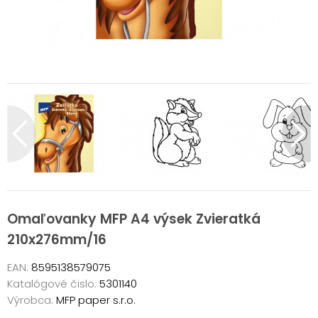
Omaľovanky MFP A4 výsek Zvieratká
210x276mm/16
EAN:
8595138579075
Katalógové čislo:
5301140
Výrobca:
MFP paper s.r.o.