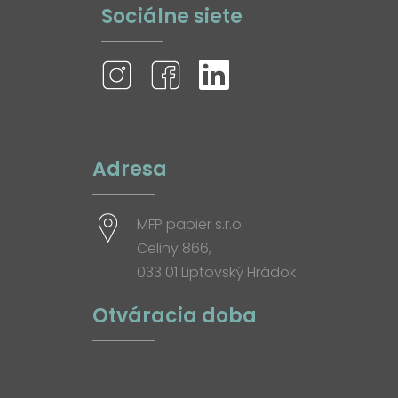
Sociálne siete
Adresa
MFP papier s.r.o.
Celiny 866,
033 01 Liptovský Hrádok
Otváracia doba