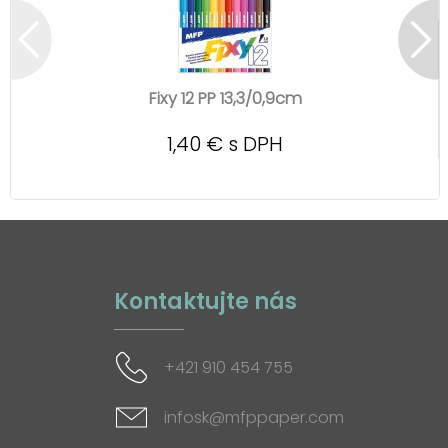
Fixy 12 PP 13,3/0,9cm
1,40 € s DPH
Kontaktujte nás
+421 910 454 755
infosk@mfppaper.com