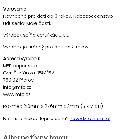
Varovanie:
Nevhodné pre deti do 3 rokov. Nebezpečenstvo
udusenia! Malé časti.
Výrobok spĺňa certifikáciu CE
Výrobok je určený pre deti od 3 rokov
Adresa výrobcu:
MFP paper s.r.o.
Gen.Štefánika 3581/52
750 02 Přerov
info@mfp.cz
www.mfp.cz
Rozmer: 210mm x 276mm x 2mm (Š x V x H)
Našli ste niekde lepšiu cenu?
Povedzte nám to!
Alternatívny tovar