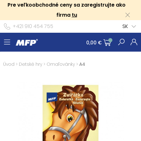
Pre veľkoobchodné ceny sa zaregistrujte ako
firma
tu
+421 910 454 755
SK
0,00 €
Úvod
>
Detské hry
>
Omaľovánky
>
A4