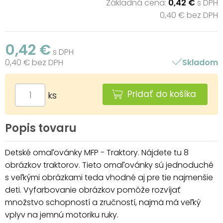
Základná cena:
0,42 €
s DPH
0,40 € bez DPH
0,42 €
s DPH
0,40 € bez DPH
Skladom
Pridať do košíka
ks
Popis tovaru
Detské omaľovánky MFP - Traktory. Nájdete tu 8
obrázkov traktorov. Tieto omaľovánky sú jednoduché
s veľkými obrázkami teda vhodné aj pre tie najmenšie
deti. Vyfarbovanie obrázkov pomôže rozvíjať
množstvo schopností a zručností, najmä má veľký
vplyv na jemnú motoriku ruky.