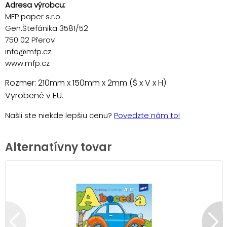
Adresa výrobcu:
MFP paper s.r.o.
Gen.Štefánika 3581/52
750 02 Přerov
info@mfp.cz
www.mfp.cz
Rozmer: 210mm x 150mm x 2mm (Š x V x H)
Vyrobené v EU.
Našli ste niekde lepšiu cenu?
Povedzte nám to!
Alternatívny tovar