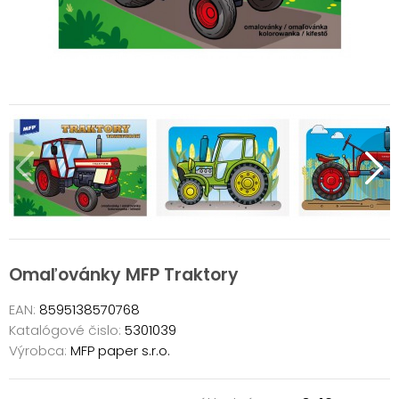
Omaľovánky MFP Traktory
EAN:
8595138570768
Katalógové čislo:
5301039
Výrobca:
MFP paper s.r.o.