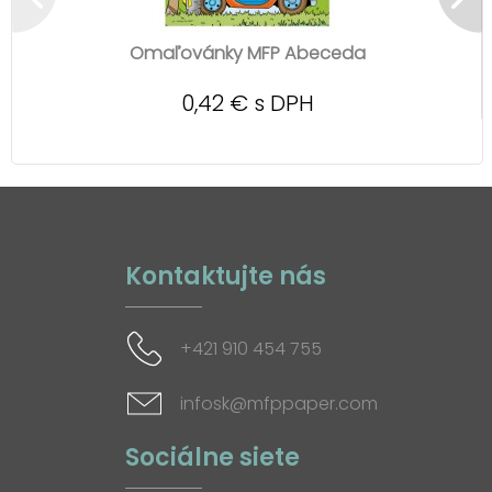
Omaľovánky MFP Abeceda
0,42 € s DPH
Kontaktujte nás
+421 910 454 755
infosk@mfppaper.com
Sociálne siete