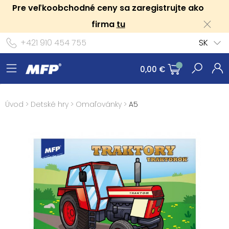
Pre veľkoobchodné ceny sa zaregistrujte ako
firma
tu
+421 910 454 755
SK
0,00 €
Úvod
>
Detské hry
>
Omaľovánky
>
A5