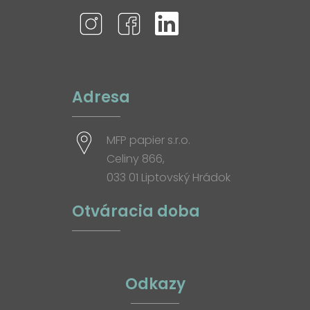
Adresa
MFP papier s.r.o.
Celiny 866,
033 01 Liptovský Hrádok
Otváracia doba
Odkazy