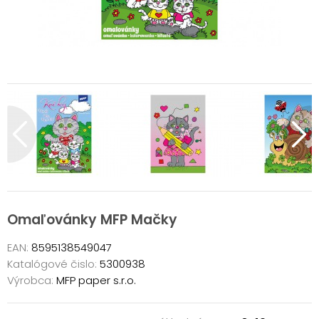
Omaľovánky MFP Mačky
EAN:
8595138549047
Katalógové čislo:
5300938
Výrobca:
MFP paper s.r.o.