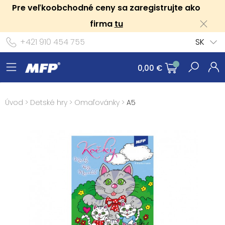
Pre veľkoobchodné ceny sa zaregistrujte ako
firma
tu
+421 910 454 755
SK
0,00 €
Úvod
>
Detské hry
>
Omaľovánky
>
A5