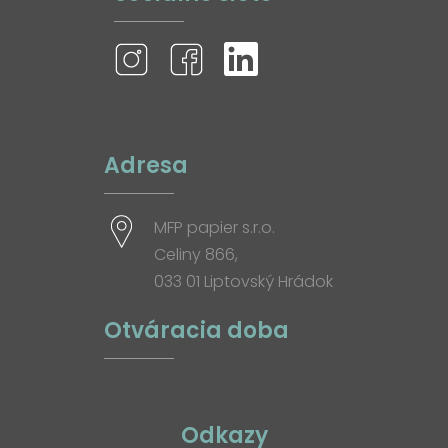
Adresa
MFP papier s.r.o.
Celiny 866,
033 01 Liptovský Hrádok
Otváracia doba
Odkazy