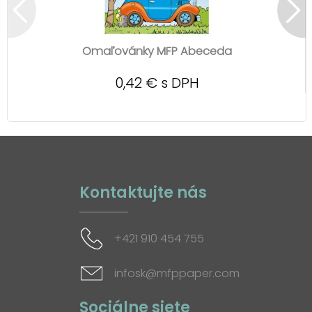
Omaľovánky MFP Abeceda
0,42 € s DPH
Kontaktujte nás
+421 910 454 755
infosk@mfppaper.com
Sociálne siete