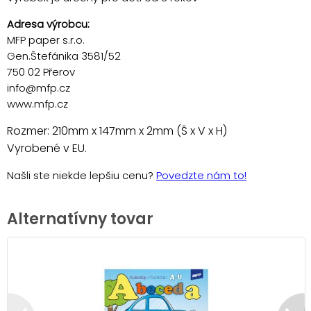
Adresa výrobcu:
MFP paper s.r.o.
Gen.Štefánika 3581/52
750 02 Přerov
info@mfp.cz
www.mfp.cz
Rozmer: 210mm x 147mm x 2mm (Š x V x H)
Vyrobené v EU.
Našli ste niekde lepšiu cenu?
Povedzte nám to!
Alternatívny tovar