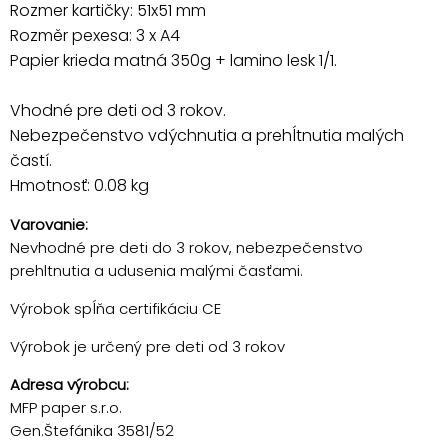
Rozmer kartičky: 51x51 mm
Rozměr pexesa: 3 x A4
Papier krieda matná 350g + lamino lesk 1/1.
Vhodné pre deti od 3 rokov.
Nebezpečenstvo vdýchnutia a prehĺtnutia malých
častí.
Hmotnosť: 0.08 kg
Varovanie:
Nevhodné pre deti do 3 rokov, nebezpečenstvo
prehltnutia a udusenia malými časťami.
Výrobok spĺňa certifikáciu CE
Výrobok je určený pre deti od 3 rokov
Adresa výrobcu:
MFP paper s.r.o.
Gen.Štefánika 3581/52