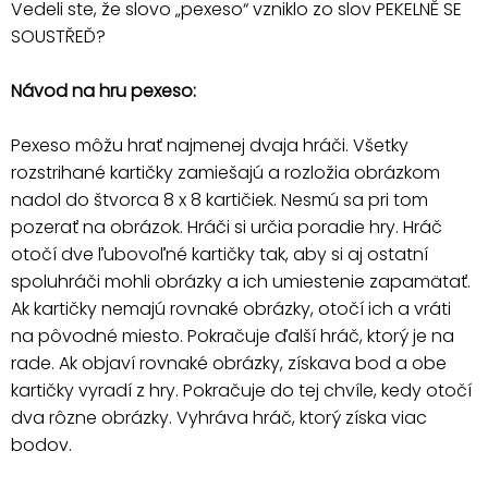
Vedeli ste, že slovo „pexeso“ vzniklo zo slov PEKELNĚ SE
SOUSTŘEĎ?
Návod na hru pexeso:
Pexeso môžu hrať najmenej dvaja hráči. Všetky
rozstrihané kartičky zamiešajú a rozložia obrázkom
nadol do štvorca 8 x 8 kartičiek. Nesmú sa pri tom
pozerať na obrázok. Hráči si určia poradie hry. Hráč
otočí dve ľubovoľné kartičky tak, aby si aj ostatní
spoluhráči mohli obrázky a ich umiestenie zapamätať.
Ak kartičky nemajú rovnaké obrázky, otočí ich a vráti
na pôvodné miesto. Pokračuje ďalší hráč, ktorý je na
rade. Ak objaví rovnaké obrázky, získava bod a obe
kartičky vyradí z hry. Pokračuje do tej chvíle, kedy otočí
dva rôzne obrázky. Vyhráva hráč, ktorý získa viac
bodov.