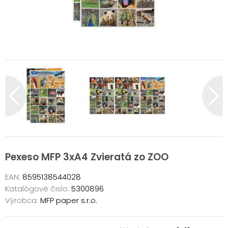
Pexeso MFP 3xA4 Zvieratá zo ZOO
EAN:
8595138544028
Katalógové čislo:
5300896
Výrobca:
MFP paper s.r.o.