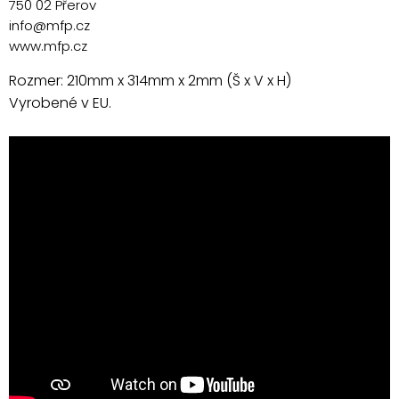
750 02 Přerov
info@mfp.cz
www.mfp.cz
Rozmer: 210mm x 314mm x 2mm (Š x V x H)
Vyrobené v EU.