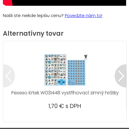
Našli ste niekde lepšiu cenu?
Povedzte nám to!
Alternatívny tovar
Pexeso Krtek W031448 vystřihovací zimný hrátky
1,70 € s DPH