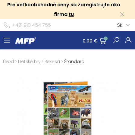
Pre veľkoobchodné ceny sa zaregistrujte ako
firma
tu
+421 910 454 755
SK
0,00 €
Úvod
>
Detské hry
>
Pexesá
>
Štandard