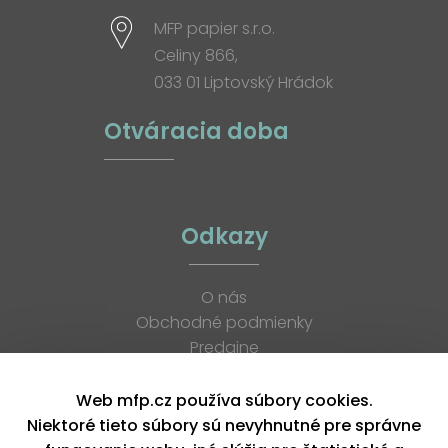
MFP papier s.r.o.
Celiny 866,
033 01 Liptovský Hrádok
Otváracia doba
Odkazy
O nás
Obchodné podmienky
Predajne
Katalógy
K stiahnutiu
Web mfp.cz používa súbory cookies.
Blog
Niektoré tieto súbory sú nevyhnutné pre správne
Kontakt