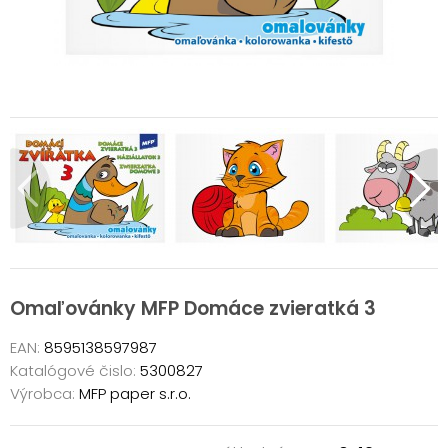
Omaľovánky MFP Domáce zvieratká 3
EAN:
8595138597987
Katalógové čislo:
5300827
Výrobca:
MFP paper s.r.o.