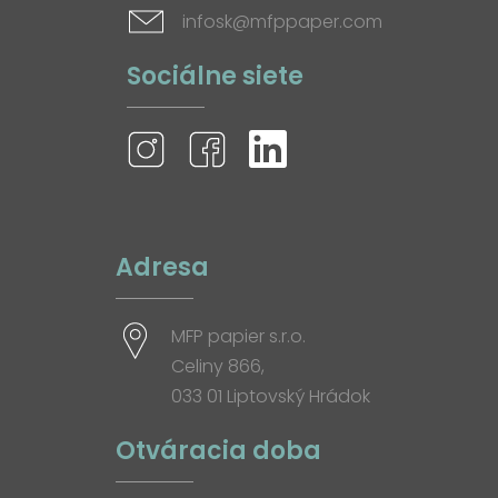
infosk@mfppaper.com
Sociálne siete
Adresa
MFP papier s.r.o.
Celiny 866,
033 01 Liptovský Hrádok
Otváracia doba