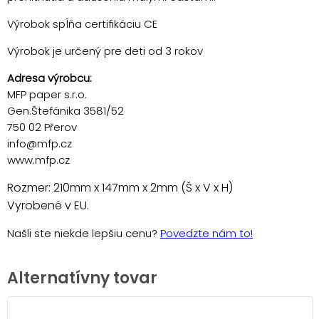
Výrobok spĺňa certifikáciu CE
Výrobok je určený pre deti od 3 rokov
Adresa výrobcu:
MFP paper s.r.o.
Gen.Štefánika 3581/52
750 02 Přerov
info@mfp.cz
www.mfp.cz
Rozmer: 210mm x 147mm x 2mm (Š x V x H)
Vyrobené v EU.
Našli ste niekde lepšiu cenu?
Povedzte nám to!
Alternatívny tovar