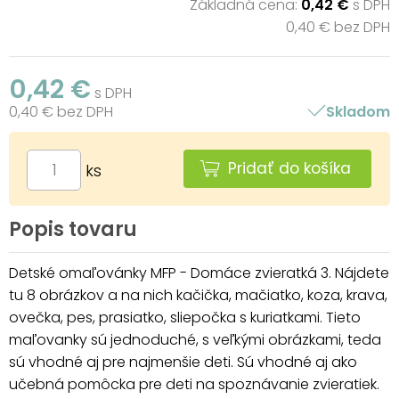
Základná cena:
0,42 €
s DPH
0,40 € bez DPH
0,42 €
s DPH
0,40 € bez DPH
Skladom
Pridať do košíka
ks
Popis tovaru
Detské omaľovánky MFP - Domáce zvieratká 3. Nájdete
tu 8 obrázkov a na nich kačička, mačiatko, koza, krava,
ovečka, pes, prasiatko, sliepočka s kuriatkami. Tieto
maľovanky sú jednoduché, s veľkými obrázkami, teda
sú vhodné aj pre najmenšie deti. Sú vhodné aj ako
učebná pomôcka pre deti na spoznávanie zvieratiek.