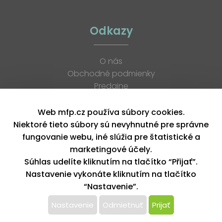
Odkazy
O nás
Obchodné podmienky
Predajne
Katalógy
K stiahnutiu
Web mfp.cz používa súbory cookies.
Blog
Niektoré tieto súbory sú nevyhnutné pre správne
Kontakt
fungovanie webu, iné slúžia pre štatistické a
Kariéra
marketingové účely.
XML feed
Súhlas udelíte kliknutím na tlačítko “Přijať”.
Nastavenie vykonáte kliknutím na tlačítko
“Nastavenie”.
Copyright © 2026, MFP paper s. r. o. | Všetky práva vyhradené
design by MFP
Nastavenie
Odmietnuť
Prijať
Tento web používa k poskytovaniu služieb,