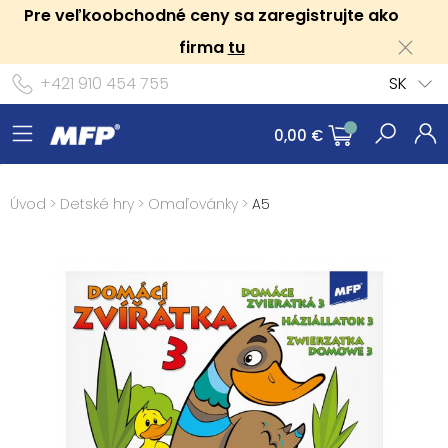
Pre veľkoobchodné ceny sa zaregistrujte ako
firma
tu
+421 910 454 755
SK
0,00 €
Úvod
>
Detské hry
>
Omaľovánky
>
A5