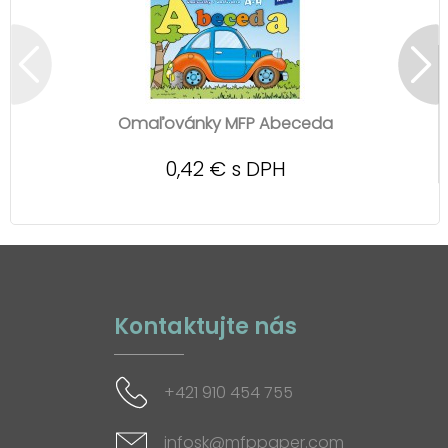
Omaľovánky MFP Abeceda
0,42 € s DPH
Kontaktujte nás
+421 910 454 755
infosk@mfppaper.com