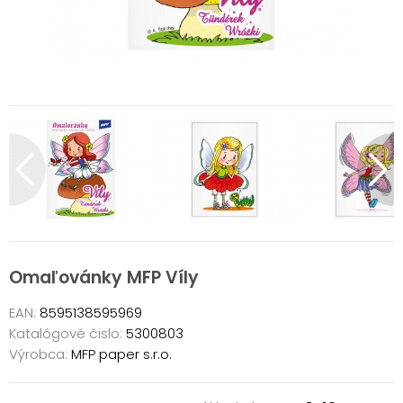
Omaľovánky MFP Víly
EAN:
8595138595969
Katalógové čislo:
5300803
Výrobca:
MFP paper s.r.o.