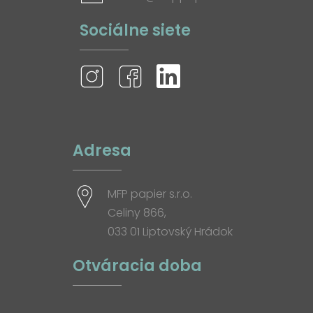
Sociálne siete
Adresa
MFP papier s.r.o.
Celiny 866,
033 01 Liptovský Hrádok
Otváracia doba