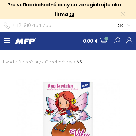
Pre veľkoobchodné ceny sa zaregistrujte ako
firma
tu
+421 910 454 755
SK
0,00 €
Úvod
>
Detské hry
>
Omaľovánky
>
A5