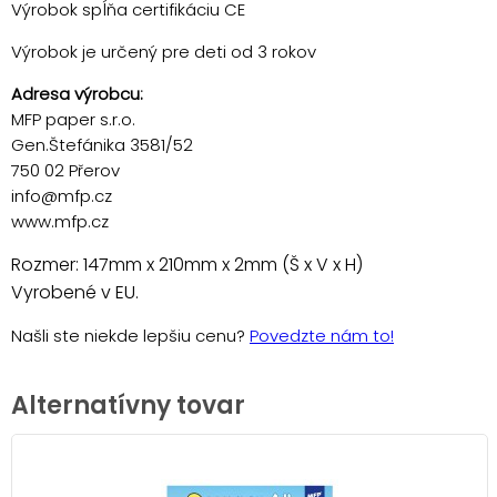
Výrobok spĺňa certifikáciu CE
Výrobok je určený pre deti od 3 rokov
Adresa výrobcu:
MFP paper s.r.o.
Gen.Štefánika 3581/52
750 02 Přerov
info@mfp.cz
www.mfp.cz
Rozmer: 147mm x 210mm x 2mm (Š x V x H)
Vyrobené v EU.
Našli ste niekde lepšiu cenu?
Povedzte nám to!
Alternatívny tovar