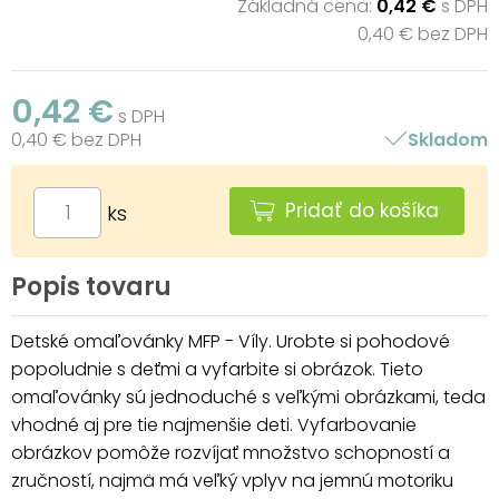
Základná cena:
0,42 €
s DPH
0,40 € bez DPH
0,42 €
s DPH
0,40 € bez DPH
Skladom
Pridať do košíka
ks
Popis tovaru
Detské omaľovánky MFP - Víly. Urobte si pohodové
popoludnie s deťmi a vyfarbite si obrázok. Tieto
omaľovánky sú jednoduché s veľkými obrázkami, teda
vhodné aj pre tie najmenšie deti. Vyfarbovanie
obrázkov pomôže rozvíjať množstvo schopností a
zručností, najmä má veľký vplyv na jemnú motoriku