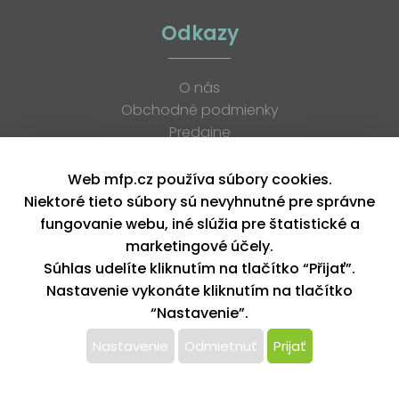
Odkazy
O nás
Obchodné podmienky
Predajne
Katalógy
K stiahnutiu
Web mfp.cz používa súbory cookies.
Blog
Niektoré tieto súbory sú nevyhnutné pre správne
Kontakt
fungovanie webu, iné slúžia pre štatistické a
Kariéra
marketingové účely.
XML feed
Súhlas udelíte kliknutím na tlačítko “Přijať”.
Nastavenie vykonáte kliknutím na tlačítko
“Nastavenie”.
Copyright © 2026, MFP paper s. r. o. | Všetky práva vyhradené
design by MFP
Nastavenie
Odmietnuť
Prijať
Tento web používa k poskytovaniu služieb,
personalizácií reklám a analýze návštevnosti súbory