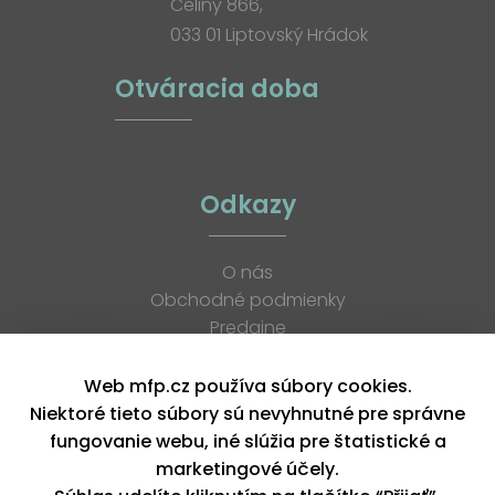
Celiny 866,
033 01 Liptovský Hrádok
Otváracia doba
Odkazy
O nás
Obchodné podmienky
Predajne
Katalógy
K stiahnutiu
Web mfp.cz používa súbory cookies.
Blog
Niektoré tieto súbory sú nevyhnutné pre správne
Kontakt
fungovanie webu, iné slúžia pre štatistické a
Kariéra
marketingové účely.
XML feed