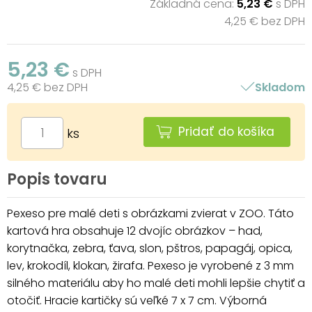
Základná cena:
5,23 €
s DPH
4,25 € bez DPH
5,23 €
s DPH
4,25 € bez DPH
Skladom
Pridať do košíka
ks
Popis tovaru
Pexeso pre malé deti s obrázkami zvierat v ZOO. Táto
kartová hra obsahuje 12 dvojíc obrázkov – had,
korytnačka, zebra, ťava, slon, pštros, papagáj, opica,
lev, krokodíl, klokan, žirafa. Pexeso je vyrobené z 3 mm
silného materiálu aby ho malé deti mohli lepšie chytiť a
otočiť. Hracie kartičky sú veľké 7 x 7 cm. Výborná