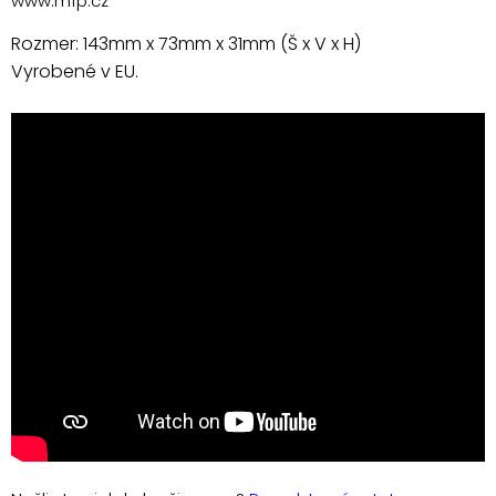
www.mfp.cz
Rozmer: 143mm x 73mm x 31mm (Š x V x H)
Vyrobené v EU.