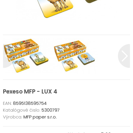
Pexeso MFP - LUX 4
EAN:
8595138595754
Katalógové čislo:
5300797
Výrobca:
MFP paper s.r.o.