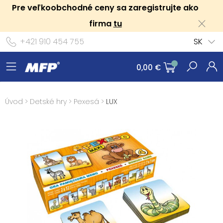
Pre veľkoobchodné ceny sa zaregistrujte ako
firma
tu
+421 910 454 755
SK
0,00 €
Úvod
>
Detské hry
>
Pexesá
>
LUX