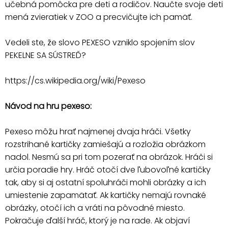
učebná pomôcka pre deti a rodičov. Naučte svoje deti
mená zvieratiek v ZOO a precvičujte ich pamäť.
Vedeli ste, že slovo PEXESO vzniklo spojením slov
PEKELNE SA SÚSTREĎ?
https://cs.wikipedia.org/wiki/Pexeso
Návod na hru pexeso:
Pexeso môžu hrať najmenej dvaja hráči. Všetky
rozstrihané kartičky zamiešajú a rozložia obrázkom
nadol. Nesmú sa pri tom pozerať na obrázok. Hráči si
určia poradie hry. Hráč otočí dve ľubovoľné kartičky
tak, aby si aj ostatní spoluhráči mohli obrázky a ich
umiestenie zapamätať. Ak kartičky nemajú rovnaké
obrázky, otočí ich a vráti na pôvodné miesto.
Pokračuje ďalší hráč, ktorý je na rade. Ak objaví