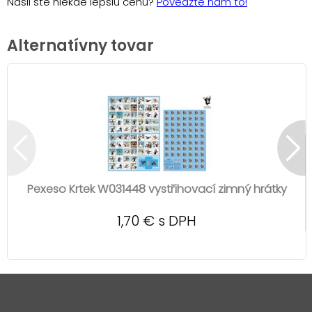
Našli ste niekde lepšiu cenu?
Povedzte nám to!
Alternatívny tovar
Pexeso Krtek W031448 vystřihovací zimný hrátky
1,70 € s DPH