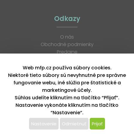
Odkazy
O nás
Obchodné podmienky
Predajne
Katalógy
K stiahnutiu
Web mfp.cz používa súbory cookies.
Blog
Niektoré tieto súbory sú nevyhnutné pre správne
Kontakt
fungovanie webu, iné slúžia pre štatistické a
Kariéra
marketingové účely.
XML feed
Súhlas udelíte kliknutím na tlačítko “Přijať”.
Nastavenie vykonáte kliknutím na tlačítko
“Nastavenie”.
Copyright © 2026, MFP paper s. r. o. | Všetky práva vyhradené
design by MFP
Nastavenie
Odmietnuť
Prijať
Tento web používa k poskytovaniu služieb,