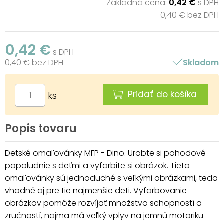
Základná cena:
0,42 €
s DPH
0,40 € bez DPH
0,42 €
s DPH
0,40 € bez DPH
Skladom
Pridať do košíka
ks
Popis tovaru
Detské omaľovánky MFP - Dino. Urobte si pohodové
popoludnie s deťmi a vyfarbite si obrázok. Tieto
omaľovánky sú jednoduché s veľkými obrázkami, teda
vhodné aj pre tie najmenšie deti. Vyfarbovanie
obrázkov pomôže rozvíjať množstvo schopností a
zručností, najmä má veľký vplyv na jemnú motoriku