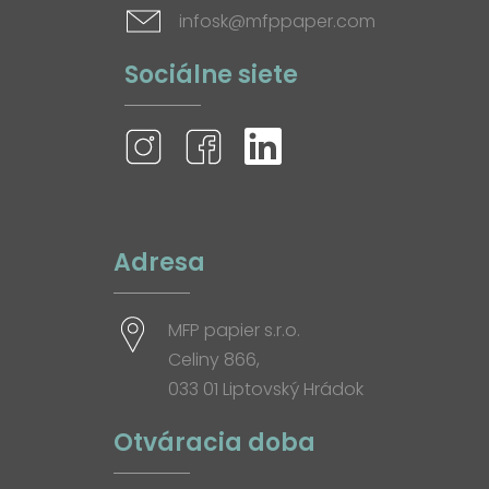
infosk@mfppaper.com
Sociálne siete
Adresa
MFP papier s.r.o.
Celiny 866,
033 01 Liptovský Hrádok
Otváracia doba