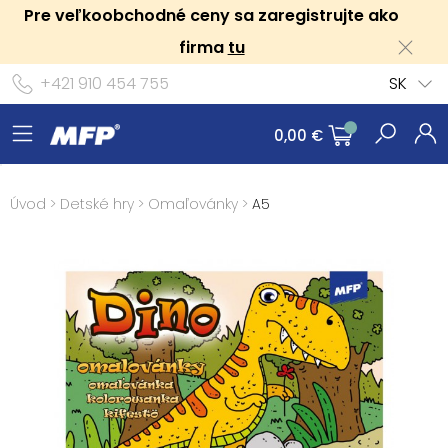
Pre veľkoobchodné ceny sa zaregistrujte ako
firma
tu
+421 910 454 755
SK
0,00 €
Úvod
>
Detské hry
>
Omaľovánky
>
A5