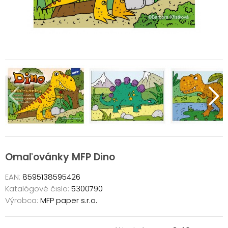
Omaľovánky MFP Dino
EAN:
8595138595426
Katalógové čislo:
5300790
Výrobca:
MFP paper s.r.o.