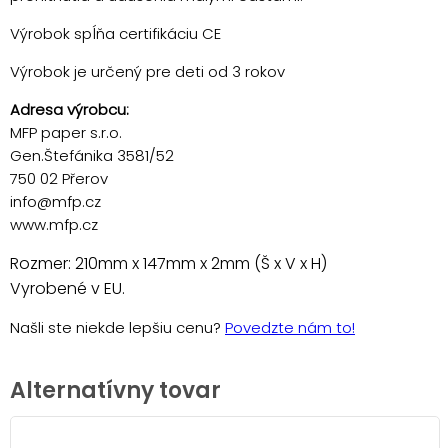
Výrobok spĺňa certifikáciu CE
Výrobok je určený pre deti od 3 rokov
Adresa výrobcu:
MFP paper s.r.o.
Gen.Štefánika 3581/52
750 02 Přerov
info@mfp.cz
www.mfp.cz
Rozmer: 210mm x 147mm x 2mm (Š x V x H)
Vyrobené v EU.
Našli ste niekde lepšiu cenu?
Povedzte nám to!
Alternatívny tovar