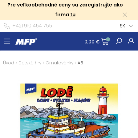
Pre veľkoobchodné ceny sa zaregistrujte ako
firma
tu
+421 910 454 755
SK
0,00 €
Úvod
>
Detské hry
>
Omaľovánky
>
A5