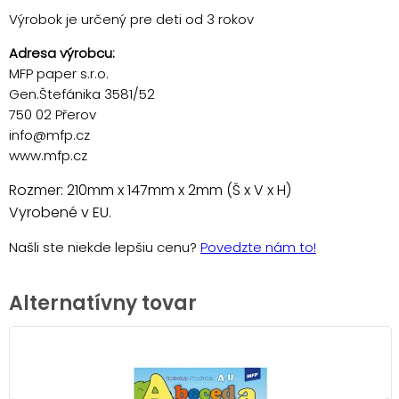
Výrobok je určený pre deti od 3 rokov
Adresa výrobcu:
MFP paper s.r.o.
Gen.Štefánika 3581/52
750 02 Přerov
info@mfp.cz
www.mfp.cz
Rozmer: 210mm x 147mm x 2mm (Š x V x H)
Vyrobené v EU.
Našli ste niekde lepšiu cenu?
Povedzte nám to!
Alternatívny tovar