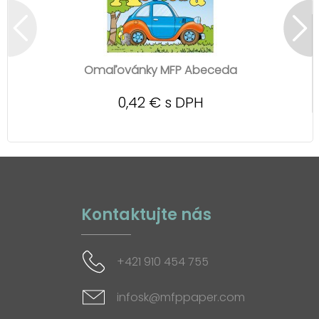
Omaľovánky MFP Abeceda
0,42 € s DPH
Kontaktujte nás
+421 910 454 755
infosk@mfppaper.com