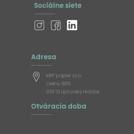
Sociálne siete
Adresa
MFP papier s.r.o.
Celiny 866,
033 01 Liptovský Hrádok
Otváracia doba