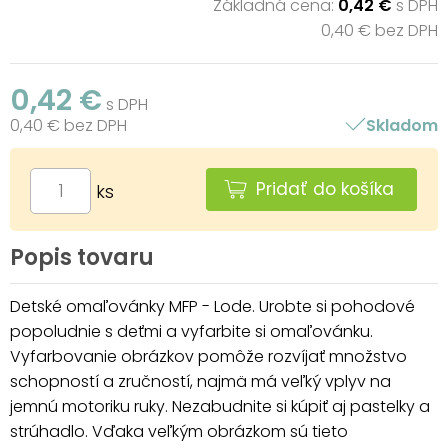
Základná cena:
0,42 €
s DPH
0,40 € bez DPH
0,42 €
s DPH
0,40 € bez DPH
Skladom
Pridať do košíka
ks
Popis tovaru
Detské omaľovánky MFP - Lode. Urobte si pohodové
popoludnie s deťmi a vyfarbite si omaľovánku.
Vyfarbovanie obrázkov pomôže rozvíjať množstvo
schopností a zručností, najmä má veľký vplyv na
jemnú motoriku ruky. Nezabudnite si kúpiť aj pastelky a
strúhadlo. Vďaka veľkým obrázkom sú tieto