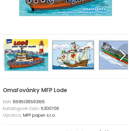
Omaľovánky MFP Lode
EAN:
8595138593156
Katalógové čislo:
5300706
Výrobca:
MFP paper s.r.o.