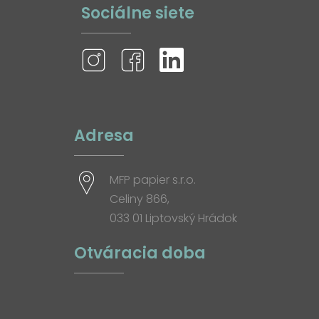
Sociálne siete
Adresa
MFP papier s.r.o.
Celiny 866,
033 01 Liptovský Hrádok
Otváracia doba