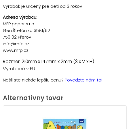
Výrobok je určený pre deti od 3 rokov
Adresa výrobcu:
MFP paper s.r.o.
Gen.Štefánika 3581/52
750 02 Přerov
info@mfp.cz
www.mfp.cz
Rozmer: 210mm x 147mm x 2mm (Š x V x H)
Vyrobené v EU.
Našli ste niekde lepšiu cenu?
Povedzte nám to!
Alternatívny tovar