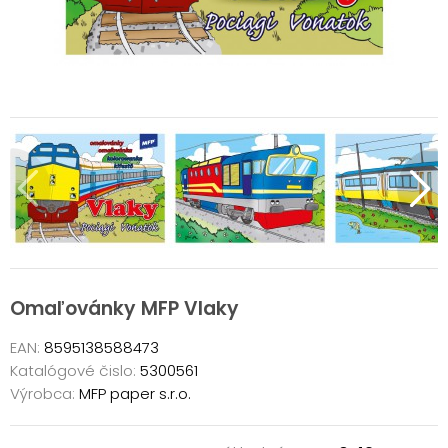
Omaľovánky MFP Vlaky
EAN:
8595138588473
Katalógové čislo:
5300561
Výrobca:
MFP paper s.r.o.