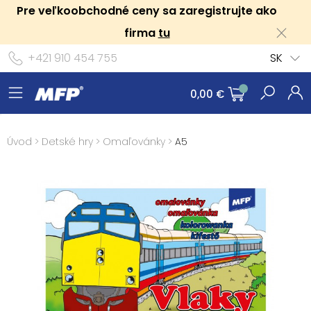
Pre veľkoobchodné ceny sa zaregistrujte ako
firma
tu
+421 910 454 755
SK
0,00 €
Úvod
>
Detské hry
>
Omaľovánky
>
A5