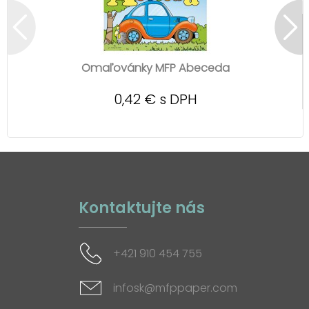
Omaľovánky MFP Abeceda
0,42 € s DPH
Kontaktujte nás
+421 910 454 755
infosk@mfppaper.com