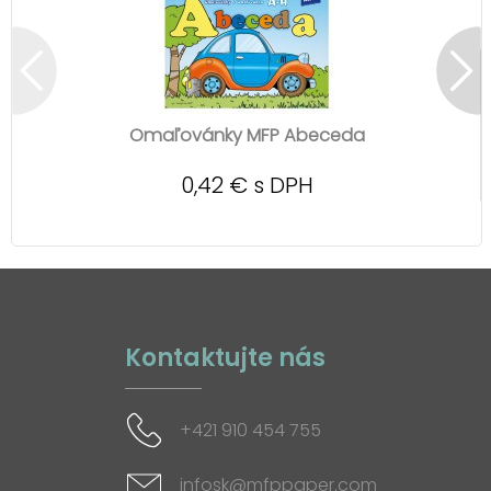
Omaľovánky MFP Abeceda
0,42 € s DPH
Kontaktujte nás
+421 910 454 755
infosk@mfppaper.com