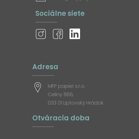
Sociálne siete
Adresa
MFP papier s.r.o.
Celiny 866,
033 01 Liptovský Hrádok
Otváracia doba