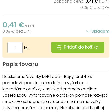
Základná cena:
0,41 €
s DPH
0,39 € bez DPH
0,41 €
s DPH
0,39 € bez DPH
Skladom
Pridať do košíka
ks
Popis tovaru
Detské omaľovánky MFP Lada - Bájky. Urobte si
pohodové popoludnie s deťmi a vyfarbite si
legendárne obrázky z Bajek od známeho maliara
Jozefa Ladu. Vyfarbovanie obrázkov pomôže rozvíjať
množstvo schopností a zručností, najmä má veľký
vplyv na jemnú motoriku ruky. Nezabudnite si kúpiť aj