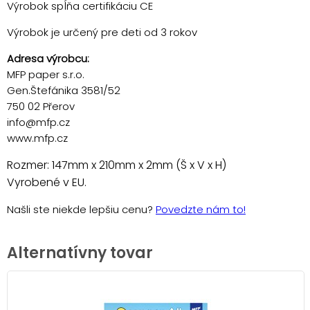
Výrobok spĺňa certifikáciu CE
Výrobok je určený pre deti od 3 rokov
Adresa výrobcu:
MFP paper s.r.o.
Gen.Štefánika 3581/52
750 02 Přerov
info@mfp.cz
www.mfp.cz
Rozmer: 147mm x 210mm x 2mm (Š x V x H)
Vyrobené v EU.
Našli ste niekde lepšiu cenu?
Povedzte nám to!
Alternatívny tovar