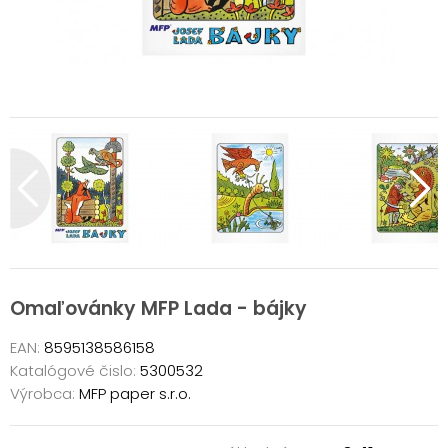
Omaľovánky MFP Lada - bájky
EAN:
8595138586158
Katalógové čislo:
5300532
Výrobca:
MFP paper s.r.o.