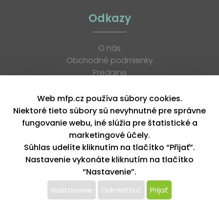
Odkazy
O nás
Obchodné podmienky
Predajne
Katalógy
K stiahnutiu
Web mfp.cz používa súbory cookies.
Blog
Niektoré tieto súbory sú nevyhnutné pre správne
Kontakt
fungovanie webu, iné slúžia pre štatistické a
Kariéra
marketingové účely.
XML feed
Súhlas udelíte kliknutím na tlačítko “Přijať”.
Nastavenie vykonáte kliknutím na tlačítko
“Nastavenie”.
Copyright © 2026, MFP paper s. r. o. | Všetky práva vyhradené
design by MFP
Nastavenie
Odmietnuť
Prijať
Tento web používa k poskytovaniu služieb,
personalizácií reklám a analýze návštevnosti súbory