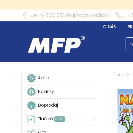
Celiny 866,
033 01
Liptovský Hrádok
+42
O NÁS
PR
Úvod
>
Akcia
Novinky
Dopredaj
Tlačivá
NOVÉ
Gifty