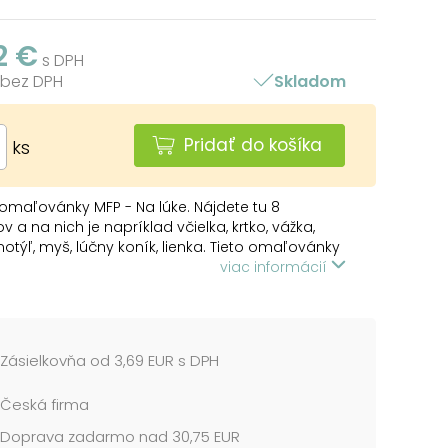
2 €
s DPH
 bez DPH
Skladom
Pridať do košíka
ks
omaľovánky MFP - Na lúke. Nájdete tu 8
v a na nich je napríklad včielka, krtko, vážka,
motýľ, myš, lúčny koník, lienka. Tieto omaľovánky
noduché s veľkými obrázkami teda vhodné aj
viac informácií
 najmenšie deti. Vhodné aj ako učebná
 pre deti na spoznávanie zvieratiek.
ovanie obrázkov pomôže rozvíjať množstvo
stí a zručností, najmä má veľký vplyv na
Zásielkovňa od 3,69 EUR s DPH
otoriku ruky.
Česká firma
al: A. Šplíchal
 omaľovánok: A5
Doprava zadarmo nad 30,75 EUR
redlôh na vymaľovanie: 8