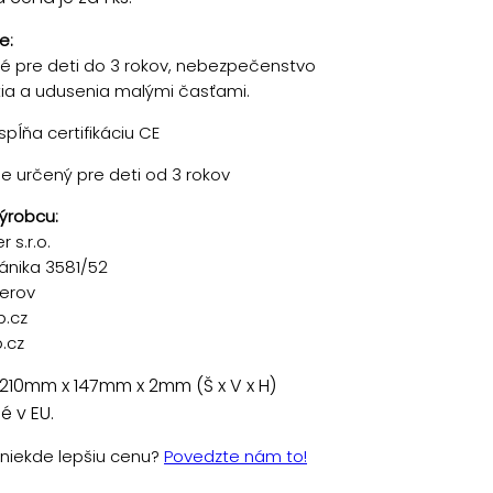
e:
 pre deti do 3 rokov, nebezpečenstvo
tia a udusenia malými časťami.
pĺňa certifikáciu CE
je určený pre deti od 3 rokov
ýrobcu:
 s.r.o.
ánika 3581/52
řerov
p.cz
.cz
210mm x 147mm x 2mm (Š x V x H)
 v EU.
e niekde lepšiu cenu?
Povedzte nám to!