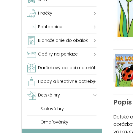
Hračky
Pohľadnice
Blahoželanie do obálok
Obálky na peniaze
Darčekový baliaci materiál
Hobby a kreatívne potreby
Detské hry
Popis
Stolové hry
Detské o
Omaľovánky
obrázkov
vážka, sy