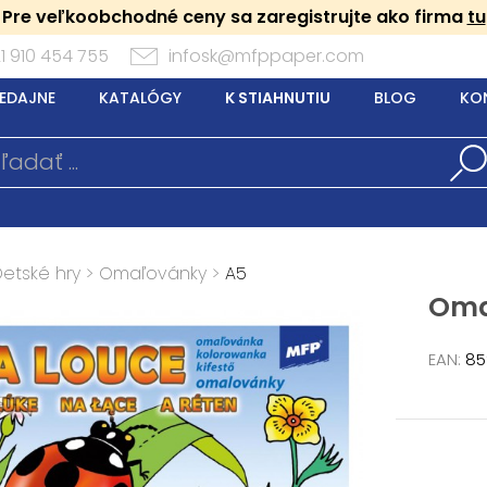
Pre veľkoobchodné ceny sa zaregistrujte ako firma
tu
1 910 454 755
infosk@mfppaper.com
EDAJNE
KATALÓGY
K STIAHNUTIU
BLOG
KO
Detské hry
>
Omaľovánky
>
A5
Oma
EAN:
85