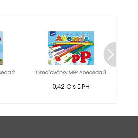
ceda 2
Omaľovánky MFP Abeceda 3
O
0,42 € s DPH