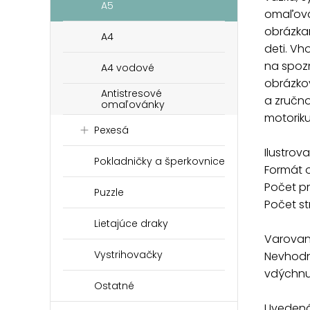
A5
omaľová
obrázkam
A4
deti. V
na spozn
A4 vodové
obrázko
Antistresové
a zručno
omaľovánky
motoriku
Pexesá
Ilustrova
Pokladničky a šperkovnice
Formát 
Počet p
Puzzle
Počet st
Lietajúce draky
Varovan
Vystrihovačky
Nevhodn
vdýchnut
Ostatné
Uvedená 