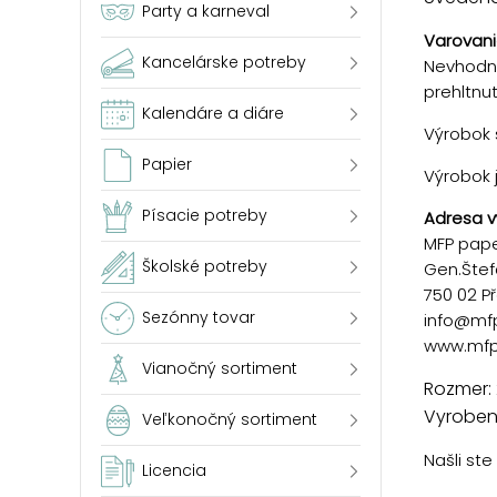
Party a karneval
Varovani
Kancelárske potreby
Nevhodné
prehltnu
Kalendáre a diáre
Výrobok s
Papier
Výrobok 
Písacie potreby
Adresa v
MFP paper
Školské potreby
Gen.Štef
750 02 P
Sezónny tovar
info@mf
www.mfp
Vianočný sortiment
Rozmer: 
Vyrobené
Veľkonočný sortiment
Našli st
Licencia