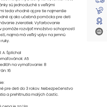
Počet s
nky sú jednoduché s veľkými
i teda vhodné aj pre tie najmenšie
Varovan
hodné aj ako učebná pomôcka pre deti
Nevhod
ávanie zvieratiek. Vyfarbovanie
vdýchnu
v pomôže rozvíjať množstvo schopností
Uvedená 
stí, najmä má veľký vplyv na jemnú
 ruky.
l: A. Šplíchal
omaľovánok: A5
redlôh na vymaľovanie: 8
rán: 16
ie:
é pre deti do 3 rokov. Nebezpečenstvo
ia a prehltnutia malých častíc.
cena je za 1 ks.