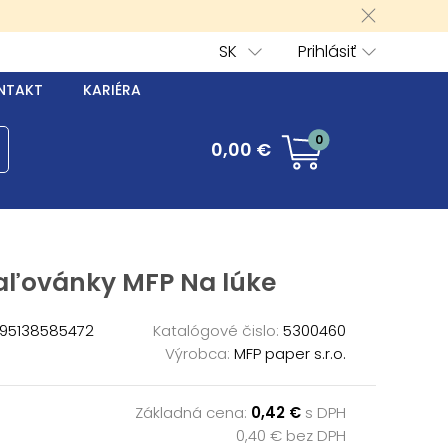
SK
Prihlásiť
NTAKT
KARIÉRA
0
0,00 €
ľovánky MFP Na lúke
95138585472
Katalógové čislo:
5300460
Výrobca:
MFP paper s.r.o.
Základná cena:
0,42 €
s DPH
0,40 € bez DPH