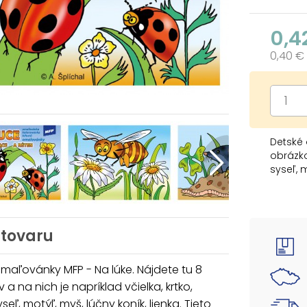
0,4
0,40 €
Detské 
obrázko
syseľ, 
sú jed
pre tie
pomôcka
Vyfarb
 tovaru
schopno
jemnú m
maľovánky MFP - Na lúke. Nájdete tu 8
Ilustrov
 a na nich je napríklad včielka, krtko,
Formát
seľ, motýľ, myš, lúčny koník, lienka. Tieto
Počet p