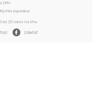
s DPH
trán: 16
Rýchla expedice
ie:
né pre deti do 3 rokov. Nebezpečenstvo
Cez 20 rokov na trhu
tia a prehltnutia malých častíc.
Tlač
Zdieľať
cena je za 1 ks....