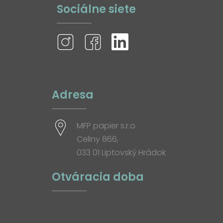
Sociálne siete
Adresa
MFP papier s.r.o.
Celiny 866,
033 01 Liptovský Hrádok
Otváracia doba