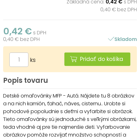
Základná cena:
0,42 €
s DPH
0,40 € bez DPH
0,42 €
s DPH
0,40 € bez DPH
Skladom
Pridať do košíka
ks
Popis tovaru
Detské omaľovánky MFP - Autá. Nájdete tu 8 obrázkov
a na nich kamión, ťahač, náves, cisternu.. Urobte si
pohodové popoludnie s deťmi a vyfarbite si obrázok.
Tieto omaľovánky sú jednoduché s veľkými obrázkami,
teda vhodné aj pre tie najmenšie deti. Vyfarbovanie
obrázkov pomôže rozvíjať množstvo schopností a