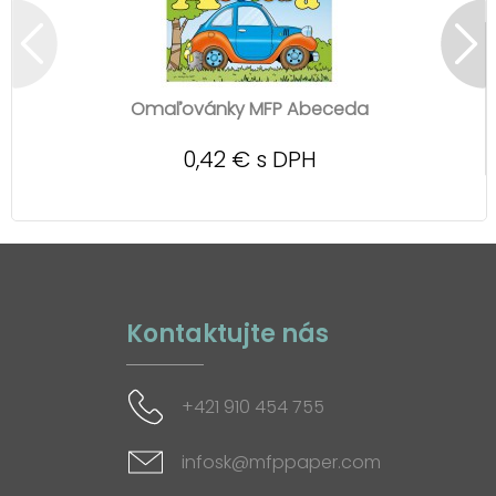
Omaľovánky MFP Abeceda
0,42 € s DPH
Kontaktujte nás
+421 910 454 755
infosk@mfppaper.com