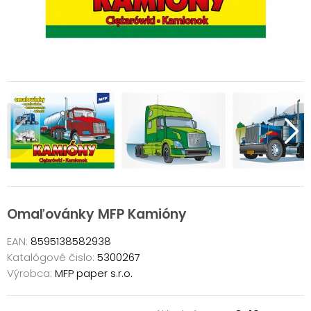
Omaľovánky MFP Kamióny
EAN:
8595138582938
Katalógové čislo:
5300267
Výrobca:
MFP paper s.r.o.