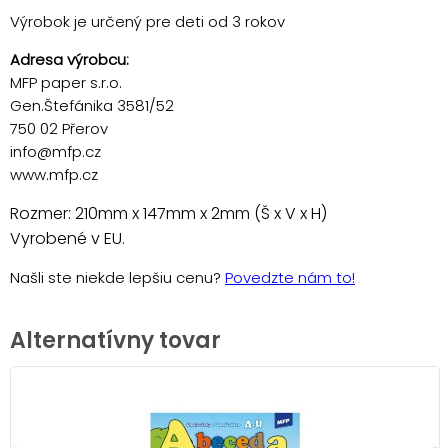
Výrobok je určený pre deti od 3 rokov
Adresa výrobcu:
MFP paper s.r.o.
Gen.Štefánika 3581/52
750 02 Přerov
info@mfp.cz
www.mfp.cz
Rozmer: 210mm x 147mm x 2mm (Š x V x H)
Vyrobené v EU.
Našli ste niekde lepšiu cenu?
Povedzte nám to!
Alternatívny tovar