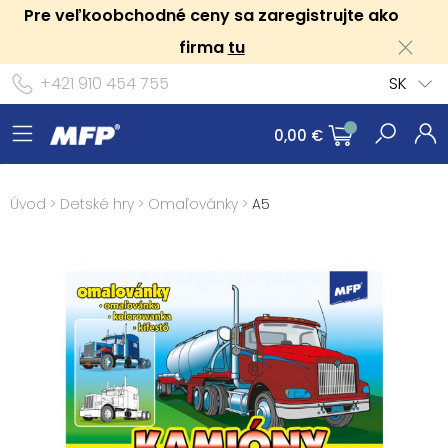
Pre veľkoobchodné ceny sa zaregistrujte ako
firma
tu
+421 910 454 755
SK
0,00 €
Úvod
>
Detské hry
>
Omaľovánky
>
A5