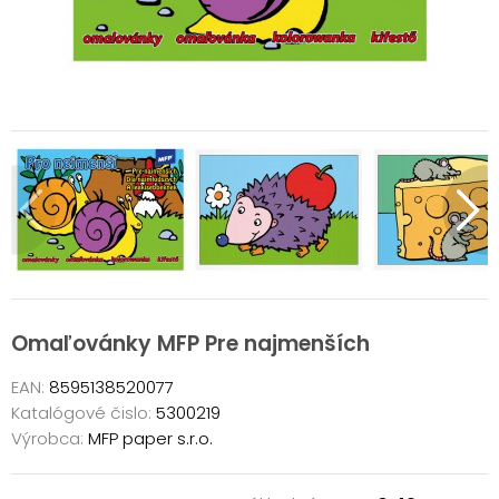
Omaľovánky MFP Pre najmenších
EAN:
8595138520077
Katalógové čislo:
5300219
Výrobca:
MFP paper s.r.o.