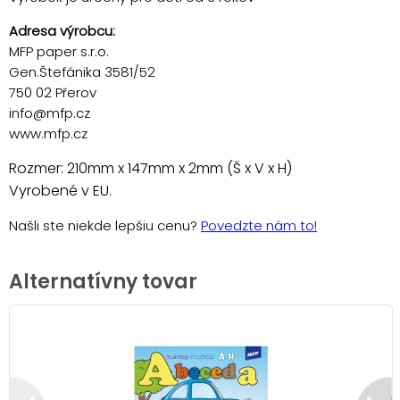
Adresa výrobcu:
MFP paper s.r.o.
Gen.Štefánika 3581/52
750 02 Přerov
info@mfp.cz
www.mfp.cz
Rozmer: 210mm x 147mm x 2mm (Š x V x H)
Vyrobené v EU.
Našli ste niekde lepšiu cenu?
Povedzte nám to!
Alternatívny tovar