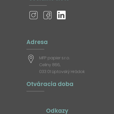
Adresa
MFP papier s.r.o.
Celiny 866,
033 01 Liptovský Hrádok
Otváracia doba
Odkazy