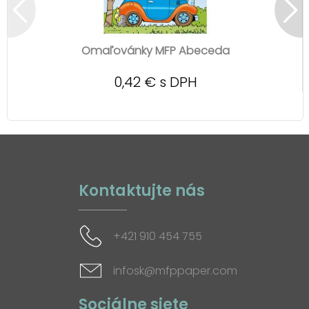
Omaľovánky MFP Abeceda
0,42 € s DPH
Kontaktujte nás
+421 910 454 755
infosk@mfppaper.com
Sociálne siete