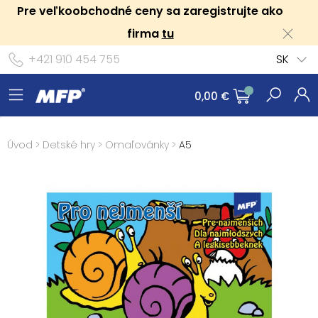
Pre veľkoobchodné ceny sa zaregistrujte ako
firma
tu
+421 910 454 755
SK
0,00 €
Úvod
>
Detské hry
>
Omaľovánky
>
A5