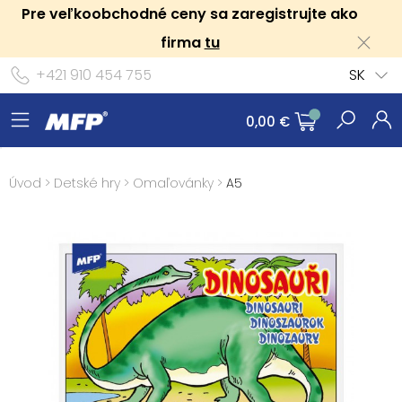
Pre veľkoobchodné ceny sa zaregistrujte ako
firma
tu
+421 910 454 755
SK
0,00 €
Úvod
>
Detské hry
>
Omaľovánky
>
A5