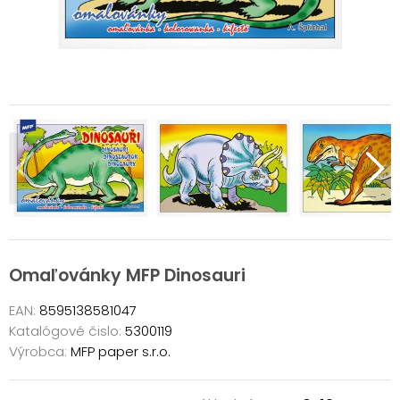
Omaľovánky MFP Dinosauri
EAN:
8595138581047
Katalógové čislo:
5300119
Výrobca:
MFP paper s.r.o.