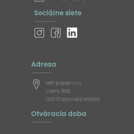
Sociálne siete
Adresa
MFP papier s.r.o.
Celiny 866,
033 01 Liptovský Hrádok
Otváracia doba