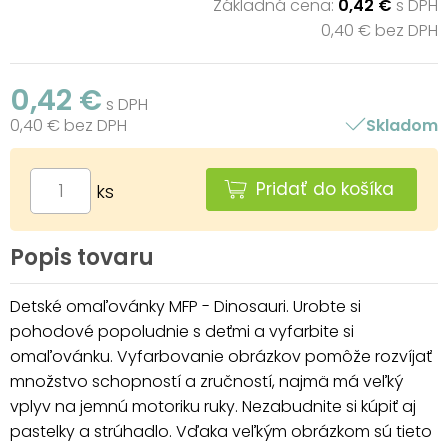
Základná cena:
0,42 €
s DPH
0,40 € bez DPH
0,42 €
s DPH
0,40 € bez DPH
Skladom
Pridať do košíka
ks
Popis tovaru
Detské omaľovánky MFP - Dinosauri. Urobte si
pohodové popoludnie s deťmi a vyfarbite si
omaľovánku. Vyfarbovanie obrázkov pomôže rozvíjať
množstvo schopností a zručností, najmä má veľký
vplyv na jemnú motoriku ruky. Nezabudnite si kúpiť aj
pastelky a strúhadlo. Vďaka veľkým obrázkom sú tieto