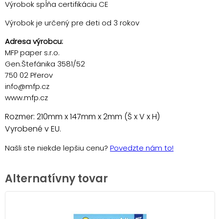
Výrobok spĺňa certifikáciu CE
Výrobok je určený pre deti od 3 rokov
Adresa výrobcu:
MFP paper s.r.o.
Gen.Štefánika 3581/52
750 02 Přerov
info@mfp.cz
www.mfp.cz
Rozmer: 210mm x 147mm x 2mm (Š x V x H)
Vyrobené v EU.
Našli ste niekde lepšiu cenu?
Povedzte nám to!
Alternatívny tovar