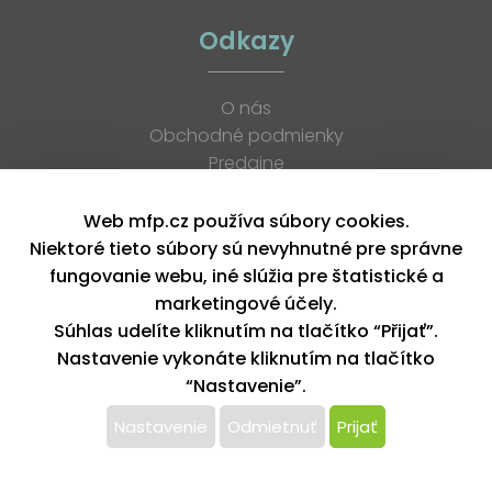
Odkazy
O nás
Obchodné podmienky
Predajne
Katalógy
K stiahnutiu
Web mfp.cz používa súbory cookies.
Blog
Niektoré tieto súbory sú nevyhnutné pre správne
Kontakt
fungovanie webu, iné slúžia pre štatistické a
Kariéra
marketingové účely.
XML feed
Súhlas udelíte kliknutím na tlačítko “Přijať”.
Nastavenie vykonáte kliknutím na tlačítko
“Nastavenie”.
Copyright © 2026, MFP paper s. r. o. | Všetky práva vyhradené
design by MFP
Nastavenie
Odmietnuť
Prijať
Tento web používa k poskytovaniu služieb,
personalizácií reklám a analýze návštevnosti súbory