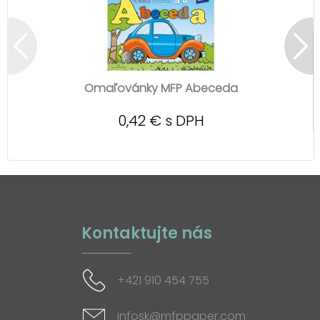
Omaľovánky MFP Abeceda
0,42 € s DPH
Kontaktujte nás
+421 910 454 755
infosk@mfppaper.com