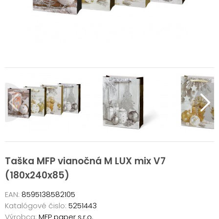
Taška MFP vianočná M LUX mix V7
(180x240x85)
EAN:
8595138582105
Katalógové čislo:
5251443
Výrobca:
MFP paper s.r.o.