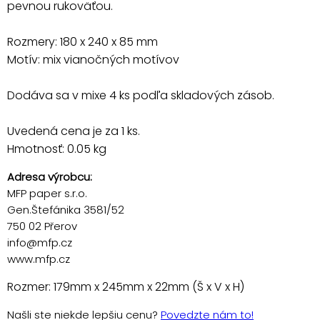
pevnou rukoväťou.
Rozmery: 180 x 240 x 85 mm
Motív: mix vianočných motívov
Dodáva sa v mixe 4 ks podľa skladových zásob.
Uvedená cena je za 1 ks.
Hmotnosť: 0.05 kg
Adresa výrobcu:
MFP paper s.r.o.
Gen.Štefánika 3581/52
750 02 Přerov
info@mfp.cz
www.mfp.cz
Rozmer: 179mm x 245mm x 22mm (Š x V x H)
Našli ste niekde lepšiu cenu?
Povedzte nám to!