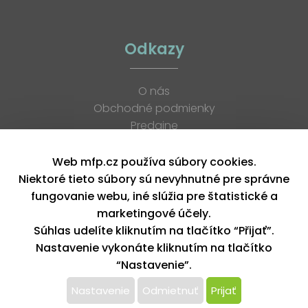
Odkazy
O nás
Obchodné podmienky
Predajne
Katalógy
K stiahnutiu
Web mfp.cz používa súbory cookies.
Blog
Niektoré tieto súbory sú nevyhnutné pre správne
Kontakt
fungovanie webu, iné slúžia pre štatistické a
Kariéra
marketingové účely.
XML feed
Súhlas udelíte kliknutím na tlačítko “Přijať”.
Nastavenie vykonáte kliknutím na tlačítko
“Nastavenie”.
Copyright © 2026, MFP paper s. r. o. | Všetky práva vyhradené
design by MFP
Nastavenie
Odmietnuť
Prijať
Tento web používa k poskytovaniu služieb,