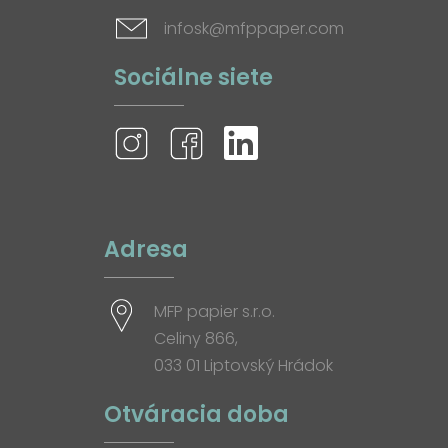
infosk@mfppaper.com
Sociálne siete
Adresa
MFP papier s.r.o.
Celiny 866,
033 01 Liptovský Hrádok
Otváracia doba