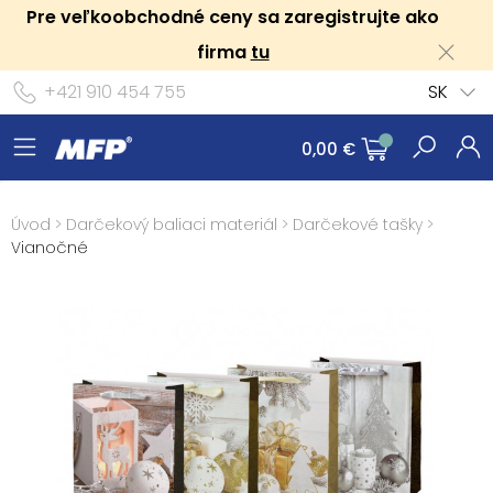
Pre veľkoobchodné ceny sa zaregistrujte ako
firma
tu
+421 910 454 755
SK
0,00 €
Úvod
>
Darčekový baliaci materiál
>
Darčekové tašky
>
Vianočné